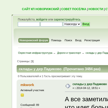
САЙТ КП НОВОРИЖСКИЙ
|
СОВЕТ ПОСЁЛКА
|
НОВОСТИ
|
С
Пожалуйста,
войдите
или
зарегистрируйтесь
.
Новорижский форум
Помощь
Поиск
Вход
Регистрация
Окрестная инфраструктура
→
Дороги и транспорт
→
склады у дер Пад
Страницы: [
1
]
склады у дер Падиково (Прочитано 3484 раз)
0 Пользователей и 1 Гость просматривают эту тему.
склады у дер Падиково
mkwork
«
:
2014-04-12, 18:51 »
Активный участник
А все заметили
Сообщений: 89
что идет боль