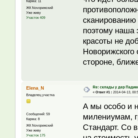
Карма: 11
противоположн
ЖК Novoрижский
Уже живу
сканированию 
Участок 409
поэтому наша 
красоты не доб
Новорижского о
стороне, ближе
Re: склады у дер Падик
Elena_N
«
Ответ #1 :
2014-04-13, 00:
Владелец участка
А мы особо и 
Сообщений: 59
милениумам, г
Карма: 8
Стандарт. Со
ЖК Novoрижский
Уже живу
на стоимость у
Участок 175