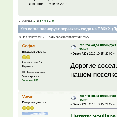
Во втором полугодии 2014
Страницы:
1
[
2
]
3
4
5
6
...
9
Кто когда планирует переехать сюда на ПМЖ? (Пр
0 Пользователей и 1 Гость просматривают эту тему.
Re: Кто когда планирует
Софья
ПМЖ?
Владелец участка
«
Ответ #20 :
2010-10-15, 20:00 »
Сообщений: 121
Дорогие соседи
Карма: 4
ЖК Novoрижский
нашем поселке
Уже строюсь
Участок 252
Re: Кто когда планирует
Vovan
ПМЖ?
Владелец участка
«
Ответ #21 :
2010-10-15, 21:27 »
Цитата: youliana 