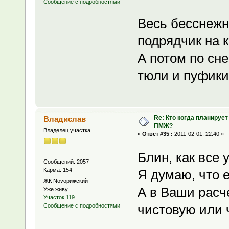
Сообщение с подробностями
Весь бесснежны
подрядчик на 
А потом по сне
тюли и пуфики
Re: Кто когда планирует
Владислав
ПМЖ?
Владелец участка
«
Ответ #35 :
2011-02-01, 22:40 »
Блин, как все 
Сообщений: 2057
Карма: 154
Я думаю, что е
ЖК Novoрижский
А в Ваши расч
Уже живу
Участок 119
чистовую или 
Сообщение с подробностями