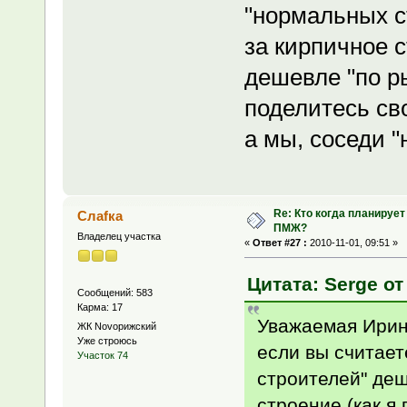
"нормальных с
за кирпичное с
дешевле "по р
поделитесь св
а мы, соседи "
Re: Кто когда планирует
Слаfка
ПМЖ?
Владелец участка
«
Ответ #27 :
2010-11-01, 09:51 »
Цитата: Serge от
Сообщений: 583
Карма: 17
Уважаемая Ирина
ЖК Novoрижский
Уже строюсь
если вы считает
Участок 74
строителей" деш
строение (как я