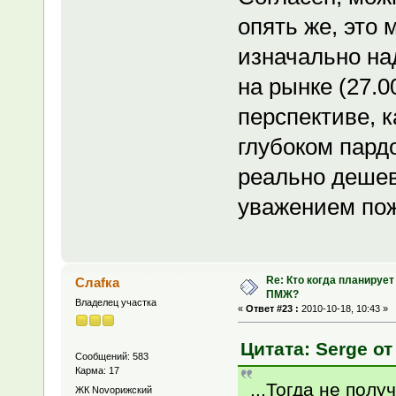
опять же, это 
изначально на
на рынке (27.0
перспективе, к
глубоком пард
реально дешев
уважением пожа
Re: Кто когда планирует
Слаfка
ПМЖ?
Владелец участка
«
Ответ #23 :
2010-10-18, 10:43 »
Цитата: Serge от
Сообщений: 583
Карма: 17
...Тогда не полу
ЖК Novoрижский