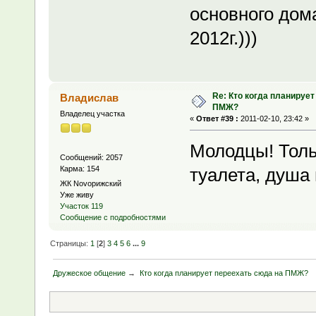
основного дома
2012г.)))
Re: Кто когда планирует
Владислав
ПМЖ?
Владелец участка
«
Ответ #39 :
2011-02-10, 23:42 »
Молодцы! Толь
Сообщений: 2057
Карма: 154
туалета, душа
ЖК Novoрижский
Уже живу
Участок 119
Сообщение с подробностями
Страницы:
1
[
2
]
3
4
5
6
...
9
Дружеское общение
→
Кто когда планирует переехать сюда на ПМЖ?