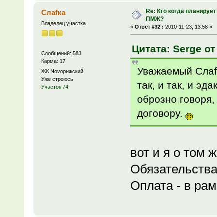
Re: Кто когда планирует
Слаfка
ПМЖ?
Владелец участка
«
Ответ #32 :
2010-11-23, 13:58 »
Цитата: Serge от
Сообщений: 583
Карма: 17
Уважаемый Слаfк
ЖК Novoрижский
Уже строюсь
так, и так, и эда
Участок 74
оброзно говоря,
договору.
вот и я о том ж
Обязательства 
Оплата - в рам