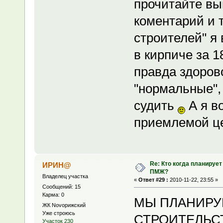
прочитайте вы
коментарий и 
строителей" я 
в кирпиче за 1
правда здоров
"нормальные",
судить
А я в
приемлемой це
Re: Кто когда планирует
ИРИН@
ПМЖ?
Владелец участка
«
Ответ #29 :
2010-11-22, 23:55 »
Сообщений: 15
Карма: 0
МЫ ПЛАНИРУ
ЖК Novoрижский
Уже строюсь
СТРОИТЕЛЬС
Участок 230