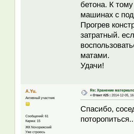
бетона. К тому
машинах с под
Прогрев конст
затратный. есл
воспользовать
матами.
Удачи!
Re: Хранение материало
A.Yu.
«
Ответ #25 :
2014-12-05, 16
Активный участник
Спасибо, сосе
Сообщений: 61
поторопиться..
Карма: 15
ЖК Novoрижский
Уже строюсь