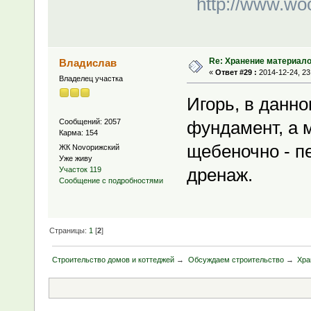
http://www.woo
Re: Хранение материало
Владислав
«
Ответ #29 :
2014-12-24, 23
Владелец участка
Игорь, в данн
Сообщений: 2057
фундамент, а 
Карма: 154
щебеночно - пе
ЖК Novoрижский
Уже живу
дренаж.
Участок 119
Сообщение с подробностями
Страницы:
1
[
2
]
Строительство домов и коттеджей
→
Обсуждаем строительство
→
Хра