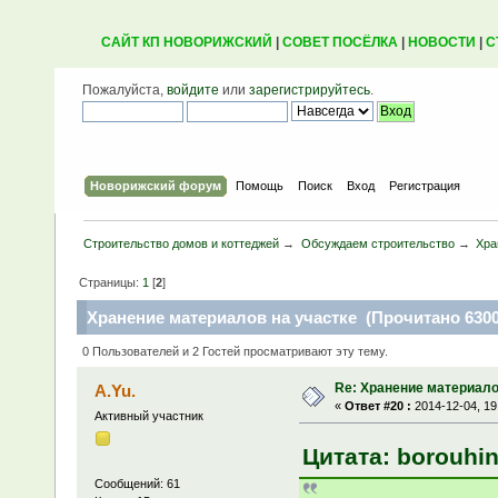
САЙТ КП НОВОРИЖСКИЙ
|
СОВЕТ ПОСЁЛКА
|
НОВОСТИ
|
С
Пожалуйста,
войдите
или
зарегистрируйтесь
.
Новорижский форум
Помощь
Поиск
Вход
Регистрация
Строительство домов и коттеджей
→
Обсуждаем строительство
→
Хра
Страницы:
1
[
2
]
Хранение материалов на участке (Прочитано 6300
0 Пользователей и 2 Гостей просматривают эту тему.
Re: Хранение материало
A.Yu.
«
Ответ #20 :
2014-12-04, 19
Активный участник
Цитата: borouhin
Сообщений: 61