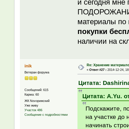
и сегодня мне
ПОДОРОЖАНИЯ
материалы по 
покупки бесп
наличии на ск
Re: Хранение материало
inik
«
Ответ #27 :
2014-12-24, 18
Ветеран форума
Цитата: Dashirina
Сообщений: 615
Цитата: A.Yu. о
Карма: 60
ЖК Novoрижский
Уже живу
Подскажите, п
Участок 486
Сообщение с подробностями
на участке до
начинать стро