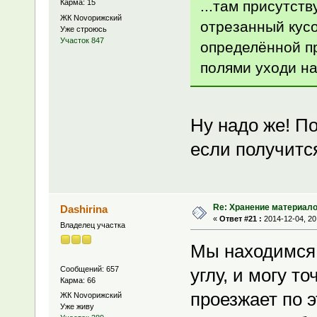
...там присутст
Карма: 15
ЖК Novoрижский
отрезанный кусо
Уже строюсь
Участок 847
определённой п
полями уходи на
Ну надо же! П
если получитс
Re: Хранение материало
Dashirina
«
Ответ #21 :
2014-12-04, 20
Владелец участка
Мы находимся 
Сообщений: 657
углу, и могу т
Карма: 66
проезжает по э
ЖК Novoрижский
Уже живу