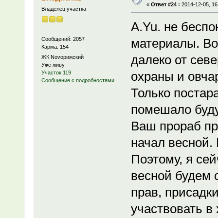
«
Ответ #24 :
2014-12-05, 16
Владелец участка
A.Yu. не беспо
Сообщений: 2057
материалы. Во
Карма: 154
далеко от сев
ЖК Novoрижский
Уже живу
охраны и овча
Участок 119
Сообщение с подробностями
Только постара
помешало буду
Ваш прораб пр
начал весной. 
Поэтому, я се
весной будем 
прав, присадк
участвовать в