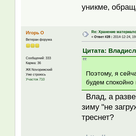
уникме, обращ
Re: Хранение материало
Игорь О
«
Ответ #28 :
2014-12-24, 19
Ветеран форума
Цитата: Владисла
Сообщений: 333
Карма: 36
ЖК Novoрижский
Поэтому, я сейч
Уже строюсь
Участок 710
будем спокойно
Влад, а разве
зиму "не загру
треснет?