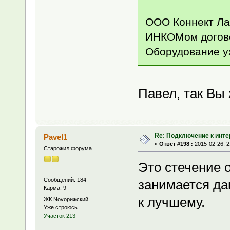
ООО Коннект Лай
ИНКОМом догово
Оборудование у
Павел, так Вы 
Re: Подключение к инте
Pavel1
«
Ответ #198 :
2015-02-26, 2
Старожил форума
Это стечение 
Сообщений: 184
занимается да
Карма: 9
к лучшему.
ЖК Novoрижский
Уже строюсь
Участок 213