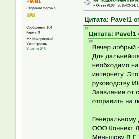
Re: Подключение к инте
Pavel1
«
Ответ #183 :
2015-02-14, 1
Старожил форума
Цитата: Pavel1 о
Сообщений: 184
Цитата: Pavel1 
Карма: 9
ЖК Novoрижский
Уже строюсь
Вечер добрый -
Участок 213
Для дальнейше
необходимо на
интернету. Эт
руководству 
Заявление от 
отправить на 
Генеральному 
ООО Коннект 
Меньшову В.Г.