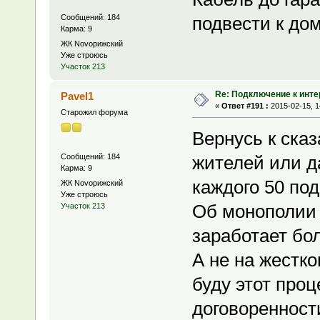
Сообщений: 184
подвести к дом
Карма: 9
ЖК Novoрижский
Уже строюсь
Участок 213
Re: Подключение к инте
Pavel1
«
Ответ #191 :
2015-02-15, 1
Старожил форума
Вернусь к ска
Сообщений: 184
жителей или д
Карма: 9
каждого 50 по
ЖК Novoрижский
Уже строюсь
Об монополии 
Участок 213
заработает бо
А не на жестк
буду этот проц
договоренност