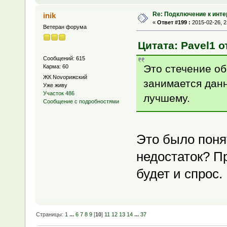
Re: Подключение к инте
inik
«
Ответ #199 :
2015-02-26, 2
Ветеран форума
Цитата: Pavel1 о
Сообщений: 615
Это стечение об
Карма: 60
ЖК Novoрижский
занимается данн
Уже живу
Участок 486
лучшему.
Сообщение с подробностями
Это было поня
недостаток? Пр
будет и спрос.
Страницы:
1
...
6
7
8
9
[
10
]
11
12
13
14
...
37