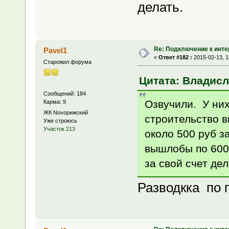
делать.
Re: Подключение к инте
Pavel1
«
Ответ #182 :
2015-02-13, 1
Старожил форума
Цитата: Владисла
Сообщений: 184
Озвучили. У них
Карма: 9
ЖК Novoрижский
строительство в
Уже строюсь
Участок 213
около 500 руб з
вышлобы по 6000
за свой счет дел
Разводкка по 