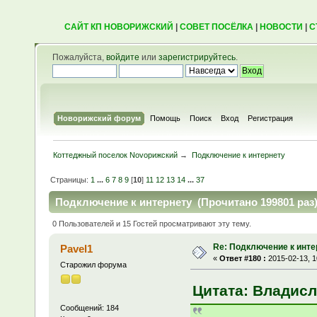
САЙТ КП НОВОРИЖСКИЙ
|
СОВЕТ ПОСЁЛКА
|
НОВОСТИ
|
С
Пожалуйста,
войдите
или
зарегистрируйтесь
.
Новорижский форум
Помощь
Поиск
Вход
Регистрация
Коттеджный поселок Novoрижский
→
Подключение к интернету
Страницы:
1
...
6
7
8
9
[
10
]
11
12
13
14
...
37
Подключение к интернету (Прочитано 199801 раз
0 Пользователей и 15 Гостей просматривают эту тему.
Re: Подключение к инте
Pavel1
«
Ответ #180 :
2015-02-13, 1
Старожил форума
Цитата: Владисла
Сообщений: 184