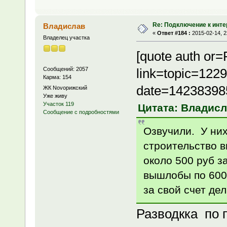
Re: Подключение к инте
Владислав
«
Ответ #184 :
2015-02-14, 2
Владелец участка
[quote auth or=
Сообщений: 2057
link=topic=12
Карма: 154
date=14238398
ЖК Novoрижский
Уже живу
Участок 119
Цитата: Владисла
Сообщение с подробностями
Озвучили. У них
строительство в
около 500 руб з
вышлобы по 6000
за свой счет дел
Разводкка по 