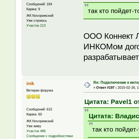
Сообщений: 184
так кто пойдет-т
Карма: 9
ЖК Novoрижский
Уже строюсь
Участок 213
ООО Коннект Л
ИНКОМом дого
разрабатывает
Re: Подключение к инте
inik
«
Ответ #197 :
2015-02-26, 1
Ветеран форума
Цитата: Pavel1 о
Сообщений: 615
Цитата: Владис
Карма: 60
ЖК Novoрижский
Уже живу
так кто пойдет
Участок 486
Сообщение с подробностями