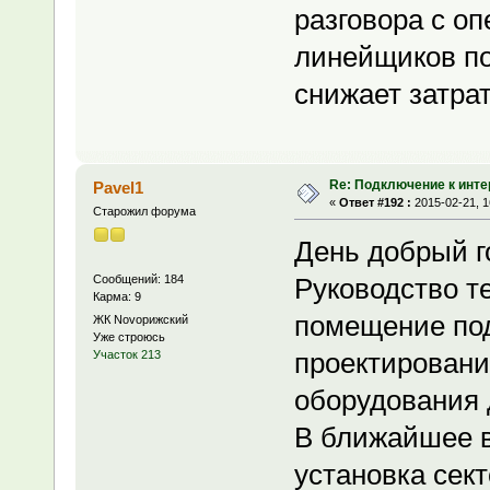
разговора с о
линейщиков по
снижает затрат
Re: Подключение к инте
Pavel1
«
Ответ #192 :
2015-02-21, 1
Старожил форума
День добрый го
Сообщений: 184
Руководство т
Карма: 9
помещение под
ЖК Novoрижский
Уже строюсь
проектирование
Участок 213
оборудования 
В ближайшее в
установка сект