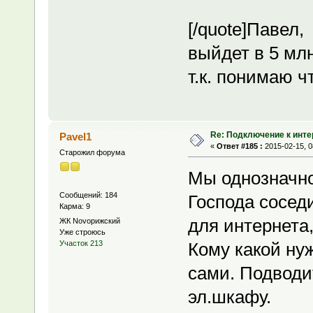
[/quote]Павел,
выйдет в 5 млн
т.к. понимаю ч
Re: Подключение к инте
Pavel1
«
Ответ #185 :
2015-02-15, 0
Старожил форума
Мы однозначно
Сообщений: 184
Господа сосед
Карма: 9
для интернета,
ЖК Novoрижский
Уже строюсь
Кому какой ну
Участок 213
сами. Подводит
эл.шкафу.