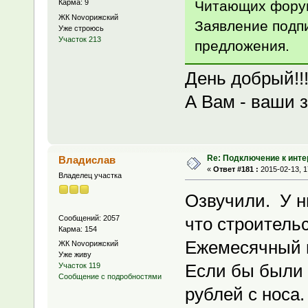
Читающих форум
Карма: 9
ЖК Novoрижский
Заявление подп
Уже строюсь
Участок 213
предложения.
День добрый!!
А Вам - ваши 
Re: Подключение к инте
Владислав
«
Ответ #181 :
2015-02-13, 1
Владелец участка
Озвучили. У н
Сообщений: 2057
что строительс
Карма: 154
Ежемесячный п
ЖК Novoрижский
Уже живу
Если бы были 
Участок 119
Сообщение с подробностями
рублей с носа.