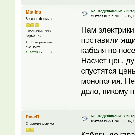
Re: Подключение к инте
Matilda
«
Ответ #189 :
2015-02-15, 1
Ветеран форума
Нам электрики
Сообщений: 998
Карма: 76
поставили ящи
ЖК Novoрижский
Уже живу
кабеля по посе
Участок 172, 173
Насчет цен, д
спустятся цен
монополия. Не
дело, никому н
Re: Подключение к инте
Pavel1
«
Ответ #190 :
2015-02-15, 1
Старожил форума
Кабель до гара