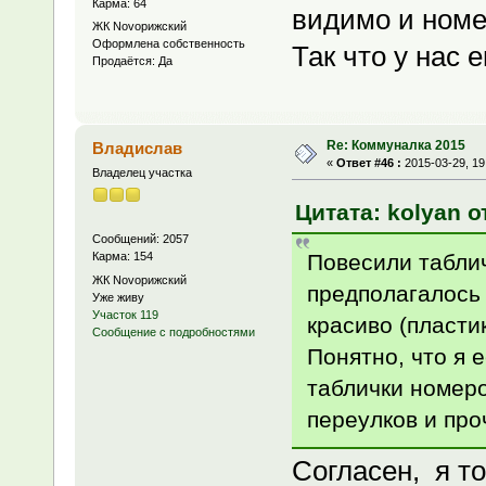
Карма: 64
видимо и номе
ЖК Novoрижский
Оформлена собственность
Так что у нас 
Продаётся: Да
Re: Коммуналка 2015
Владислав
«
Ответ #46 :
2015-03-29, 19
Владелец участка
Цитата: kolyan о
Сообщений: 2057
Повесили таблич
Карма: 154
ЖК Novoрижский
предполагалось 
Уже живу
Участок 119
красиво (пласти
Сообщение с подробностями
Понятно, что я
таблички номеро
переулков и про
Согласен, я то