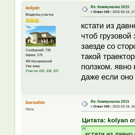
Re: Коммуналка 2015
kolyan
«
Ответ #42 :
2015-03-19, 17
Владелец участка
кстати из дав
чтоб грузовой 
заезде со стор
Сообщений: 736
такой траектор
Карма: 176
ЖК Novoрижский
ползком. явно
Уже живу
Участок 435, 436, 437
даже если оно
Re: Коммуналка 2015
borouhin
«
Ответ #43 :
2015-03-19, 19
Гость
Цитата: kolyan о
кстати из давно