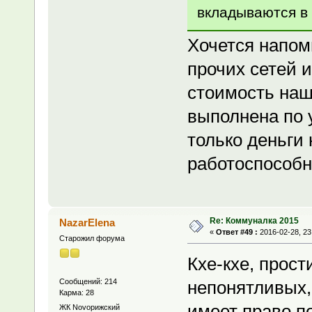
вкладываются в 
Хочется напомн
прочих сетей 
стоимость наш
выполнена по 
только деньги
работоспособн
Re: Коммуналка 2015
NazarElena
«
Ответ #49 :
2016-02-28, 23
Старожил форума
Кхе-кхе, прост
Сообщений: 214
непонятливых, 
Карма: 28
имеет право п
ЖК Novoрижский