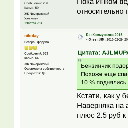
Пока Инком ве
Сообщений: 256
Карма: 50
относительно п
ЖК Novoрижский
Уже живу
Участок 254
Re: Коммуналка 2015
nikolay
«
Ответ #55 :
2016-02-29, 20
Ветеран форума
Цитата: AJLMUPAJ
Сообщений: 863
Карма: 64
Бензинчик подор
ЖК Novoрижский
Оформлена собственность
Похоже ещё спа
Продаётся: Да
10 % поднялись.
Кстати, как у
Наверняка на 
плюс 2.5 руб к 