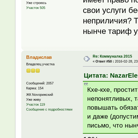
Уже строюсь
свои услуги бе
Участок 505
неприличия? Т
нынче тариф у
Re: Коммуналка 2015
Владислав
«
Ответ #50 :
2016-02-28, 23
Владелец участка
Цитата: NazarEle
Сообщений: 2057
Кхе-кхе, прости
Карма: 154
ЖК Novoрижский
непонятливых, т
Уже живу
Участок 119
повышать обязат
Сообщение с подробностями
и даже (допусти
письмо, что нын