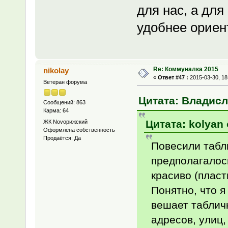
для нас, а для
удобнее ориен
Re: Коммуналка 2015
nikolay
«
Ответ #47 :
2015-03-30, 18
Ветеран форума
Цитата: Владисла
Сообщений: 863
Карма: 64
Цитата: kolyan 
ЖК Novoрижский
Оформлена собственность
Продаётся: Да
Повесили табли
предполагалос
красиво (пласт
Понятно, что 
вешает таблич
адресов, улиц,