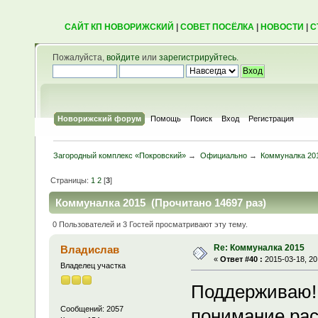
САЙТ КП НОВОРИЖСКИЙ
|
СОВЕТ ПОСЁЛКА
|
НОВОСТИ
|
С
Пожалуйста,
войдите
или
зарегистрируйтесь
.
Новорижский форум
Помощь
Поиск
Вход
Регистрация
Загородный комплекс «Покровский»
→
Официально
→
Коммуналка 20
Страницы:
1
2
[
3
]
Коммуналка 2015 (Прочитано 14697 раз)
0 Пользователей и 3 Гостей просматривают эту тему.
Re: Коммуналка 2015
Владислав
«
Ответ #40 :
2015-03-18, 20
Владелец участка
Поддерживаю! 
Сообщений: 2057
понимание рас