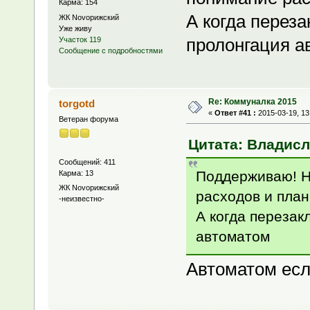
Карма: 154
А когда перез
ЖК Novoрижский
Уже живу
пролонгация а
Участок 119
Сообщение с подробностями
Re: Коммуналка 2015
torgotd
«
Ответ #41 :
2015-03-19, 13
Ветеран форума
Цитата: Владисла
Сообщений: 411
Поддерживаю! Н
Карма: 13
ЖК Novoрижский
расходов и пла
-неизвестно-
А когда перезак
автоматом
Автоматом если