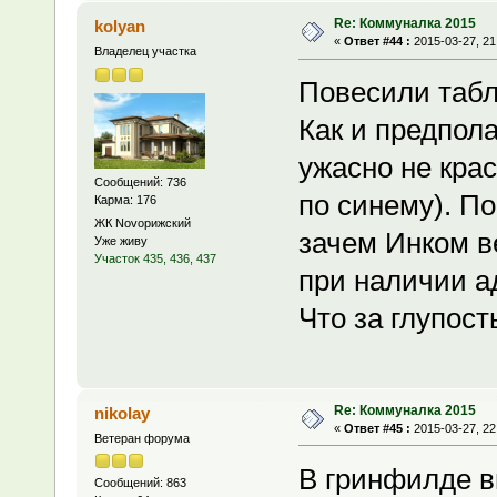
Re: Коммуналка 2015
kolyan
«
Ответ #44 :
2015-03-27, 21
Владелец участка
Повесили табл
Как и предпол
ужасно не кра
Сообщений: 736
по синему). П
Карма: 176
ЖК Novoрижский
зачем Инком в
Уже живу
Участок 435, 436, 437
при наличии ад
Что за глупост
Re: Коммуналка 2015
nikolay
«
Ответ #45 :
2015-03-27, 22
Ветеран форума
В гринфилде ви
Сообщений: 863