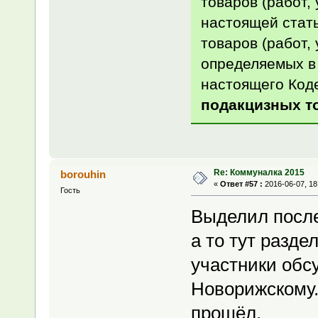
товаров (работ,
настоящей стать
товаров (работ, 
определяемых в 
настоящего Код
подакцизных т
Re: Коммуналка 2015
borouhin
«
Ответ #57 :
2016-06-07, 18
Гость
Выделил посл
а то тут разде
участники обс
Новорижскому. 
прошёл.