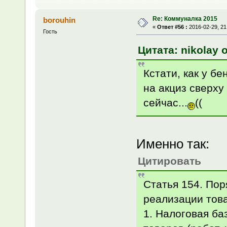
Re: Коммуналка 2015
borouhin
«
Ответ #56 :
2016-02-29, 21
Гость
Цитата: nikolay о
Кстати, как у б
на акциз сверху
сейчас...
((
Именно так:
Цитировать
Статья 154. Пор
реализации това
1. Налоговая б