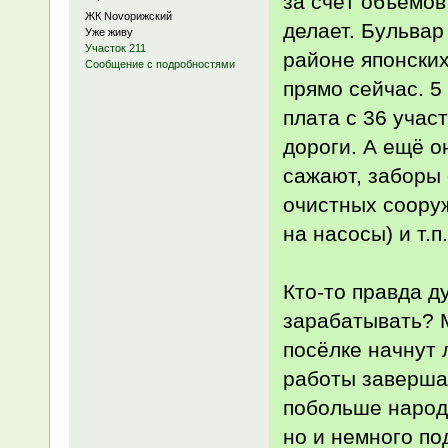
за счёт объёмов
ЖК Novoрижский
делает. Бульвар
Уже живу
Участок 211
районе японских
Сообщение с подробностями
прямо сейчас. 5
плата с 36 учас
дороги. А ещё о
сажают, заборы 
очистных сооруж
на насосы) и т.п.
Кто-то правда д
зарабатывать? М
посёлке начнут 
работы завершат
побольше народа
но и немного по