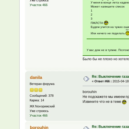
Уже строюсь
У меня в конце лета надею
Участок 466
Может напишите список
1
2
3
ПЖЛСТА
Будем учится на чужих ош
Или ничего не поделать
У вас дом не в тупике. Поэтом
Было бы не плохо но хотел
Re: Выключение газа 
danila
«
Ответ #66 :
2015-04-18,
Ветеран форума
borouhin
Сообщений: 378
Не подскажете мы имеем пр
Карма: 14
Извините что не в теме
ЖК Novoрижский
Уже строюсь
Участок 466
Re: Выключение газа 
borouhin