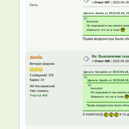
«
Ответ #67 :
2015-04-18,
Гость
Цитата: danila от 2015-04-18, 2
borouhin
Не подскажете мы имеем пра
Извините что не в теме
Права модератора были обе
Re: Выключение газа 
danila
«
Ответ #68 :
2015-04-18,
Ветеран форума
Цитата: borouhin от 2015-04-18,
Сообщений: 378
Карма: 14
Цитата: danila от 2015-04-18
ЖК Novoрижский
borouhin
Уже строюсь
Не подскажете мы имеем п
Участок 466
Извините что не в теме
Права модератора были обеща
А понятно)))
я то 