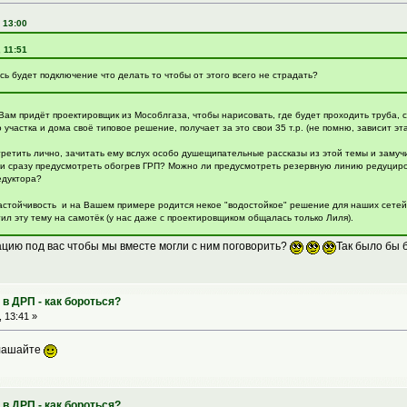
 13:00
, 11:51
сь будет подключение что делать то чтобы от этого всего не страдать?
к Вам придёт проектировщик из Мособлгаза, чтобы нарисовать, где будет проходить труба, с
участка и дома своё типовое решение, получает за это свои 35 т.р. (не помню, зависит эт
стретить лично, зачитать ему вслух особо душещипательные рассказы из этой темы и замуч
ли сразу предусмотреть обогрев ГРП? Можно ли предусмотреть резервную линию редуцир
едуктора?
стойчивость и на Вашем примере родится некое "водостойкое" решение для наших сетей
ил эту тему на самотёк (у нас даже с проектировщиком общалась только Лиля).
ацию под вас чтобы мы вместе могли с ним поговорить?
Так было бы 
в ДРП - как бороться?
 13:41 »
глашайте
в ДРП - как бороться?