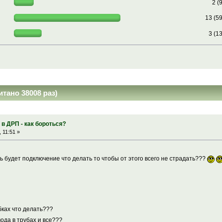
2 (
13 (5
3 (1
тано 38008 раз)
в ДРП - как бороться?
 11:51 »
ь будет подключение что делать то чтобы от этого всего не страдать???
бках что делать???
вода в трубах и все???