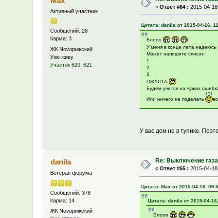
Max
«
Ответ #64 :
2015-04-18,
Активный участник
Цитата: danila от 2015-04-16, 1
Сообщений: 28
Карма: 3
Блооо
У меня в конце лета надеюсь 
ЖК Novoрижский
Может напишите список
Уже живу
1
Участок 620, 621
2
3
ПЖЛСТА
Будем учится на чужих ошибк
Или ничего не поделать
во
У вас дом не в тупике. Поэт
Re: Выключение газа 
danila
«
Ответ #65 :
2015-04-18,
Ветеран форума
Цитата: Max от 2015-04-18, 09:
Сообщений: 378
Карма: 14
Цитата: danila от 2015-04-16
ЖК Novoрижский
Блооо