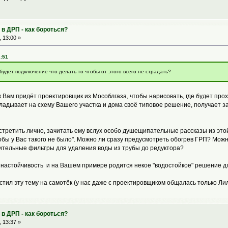
в ДРП - как бороться?
 13:00 »
1:51
будет подключение что делать то чтобы от этого всего не страдать?
 к Вам придёт проектировщик из Мособлгаза, чтобы нарисовать, где будет прох
ладывает на схему Вашего участка и дома своё типовое решение, получает за 
 встретить лично, зачитать ему вслух особо душещипательные рассказы из это
тобы у Вас такого не было". Можно ли сразу предусмотреть обогрев ГРП? Мо
ительные фильтры для удаления воды из трубы до редуктора?
настойчивость и на Вашем примере родится некое "водостойкое" решение дл
тил эту тему на самотёк (у нас даже с проектировщиком общалась только Лил
в ДРП - как бороться?
 13:37 »