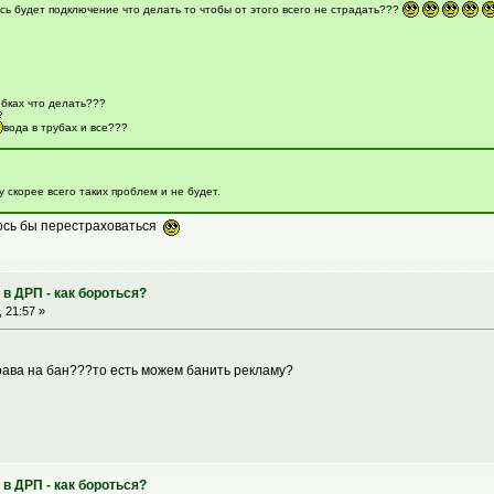
сь будет подключение что делать то чтобы от этого всего не страдать???
ибках что делать???
вода в трубах и все???
у скорее всего таких проблем и не будет.
ось бы перестраховаться
в ДРП - как бороться?
 21:57 »
ава на бан???то есть можем банить рекламу?
в ДРП - как бороться?