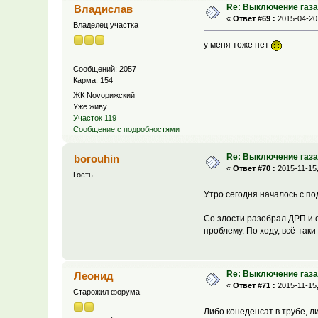
Re: Выключение газа 
Владислав
«
Ответ #69 :
2015-04-20,
Владелец участка
у меня тоже нет
Сообщений: 2057
Карма: 154
ЖК Novoрижский
Уже живу
Участок 119
Сообщение с подробностями
Re: Выключение газа 
borouhin
«
Ответ #70 :
2015-11-15,
Гость
Утро сегодня началось с по
Со злости разобрал ДРП и о
проблему. По ходу, всё-так
Re: Выключение газа 
Леонид
«
Ответ #71 :
2015-11-15,
Старожил форума
Либо конеденсат в трубе, 