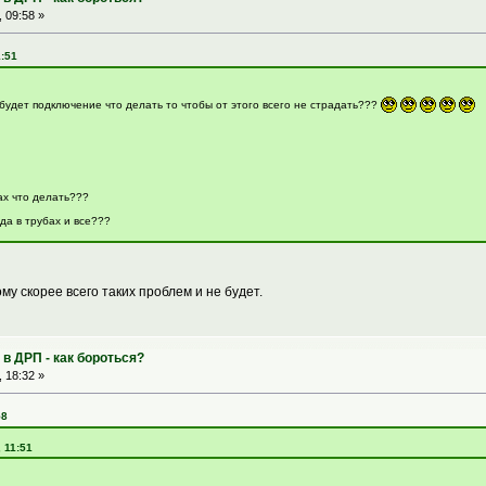
 09:58 »
1:51
будет подключение что делать то чтобы от этого всего не страдать???
ах что делать???
да в трубах и все???
ому скорее всего таких проблем и не будет.
в ДРП - как бороться?
 18:32 »
58
, 11:51