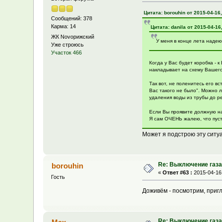
Цитата: borouhin от 2015-04-16,
Сообщений: 378
Карма: 14
Цитата: danila от 2015-04-16
ЖК Novoрижский
У меня в конце лета надею
Уже строюсь
Участок 466
Когда у Вас будет коробка - 
накладывает на схему Вашего 
Так вот, не поленитесь его в
Вас такого не было". Можно 
удаления воды из трубы до р
Если Вы проявите должную на
Я сам ОЧЕНЬ жалею, что пуст
Может я подстрою эту ситу
Re: Выключение газа 
borouhin
«
Ответ #63 :
2015-04-16,
Гость
Доживём - посмотрим, при
Re: Выключение газа 