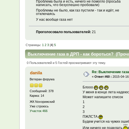
Проблема была и есть, ничего не помогло (просьба
написать, что безуспешно пробовали)
Проблемы не было, как газ пустили - так и идёт, не
отключаясь
У нас вообще газа нет
Проголосовало пользователей:
21
Страницы:
1
2
3
[
4
]
5
Выключение газа в ДРП - как бороться? (Прочи
0 Пользователей и 5 Гостей просматривают эту тему.
Re: Выключение газа 
danila
«
Ответ #60 :
2015-04-16,
Ветеран форума
Блооо
Сообщений: 378
У меня в конце лета надеюс
Карма: 14
Может напишите список
ЖК Novoрижский
1
Уже строюсь
2
Участок 466
3
ПЖЛСТА
Будем учится на чужих оши
Или ничего не поделать