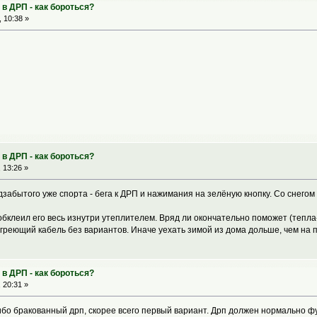
в ДРП - как бороться?
 10:38 »
в ДРП - как бороться?
 13:26 »
дзабытого уже спорта - бега к ДРП и нажимания на зелёную кнопку. Со снегом
бклеил его весь изнутри утеплителем. Вряд ли окончательно поможет (тепла-
и греющий кабель без вариантов. Иначе уехать зимой из дома дольше, чем на 
в ДРП - как бороться?
 20:31 »
либо бракованный дрп, скорее всего первый вариант. Дрп должен нормально 