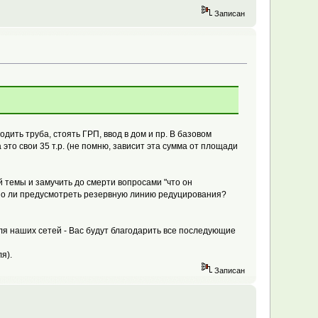
Записан
одить труба, стоять ГРП, ввод в дом и пр. В базовом
это свои 35 т.р. (не помню, зависит эта сумма от площади
й темы и замучить до смерти вопросами "что он
жно ли предусмотреть резервную линию редуцирования?
я наших сетей - Вас будут благодарить все последующие
я).
Записан