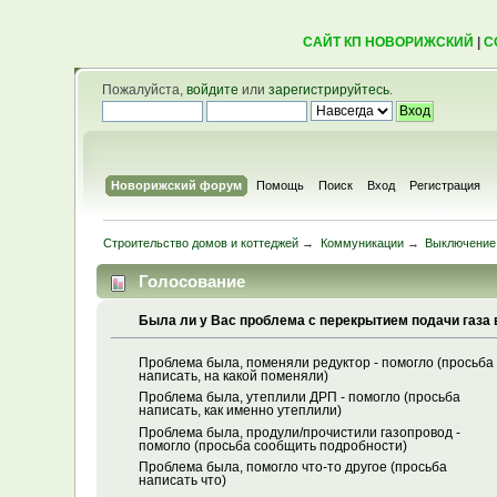
САЙТ КП НОВОРИЖСКИЙ
|
С
Пожалуйста,
войдите
или
зарегистрируйтесь
.
Новорижский форум
Помощь
Поиск
Вход
Регистрация
Строительство домов и коттеджей
→
Коммуникации
→
Выключение 
Голосование
Была ли у Вас проблема с перекрытием подачи газа в
Проблема была, поменяли редуктор - помогло (просьба
написать, на какой поменяли)
Проблема была, утеплили ДРП - помогло (просьба
написать, как именно утеплили)
Проблема была, продули/прочистили газопровод -
помогло (просьба сообщить подробности)
Проблема была, помогло что-то другое (просьба
написать что)