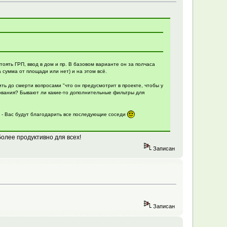
тоять ГРП, ввод в дом и пр. В базовом варианте он за полчаса
а сумма от площади или нет) и на этом всё.
ить до смерти вопросами "что он предусмотрит в проекте, чтобы у
ования? Бывают ли какие-то дополнительные фильтры для
 - Вас будут благодарить все последующие соседи
более продуктивно для всех!
Записан
Записан