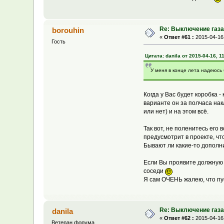
Re: Выключение газа 
borouhin
«
Ответ #61 :
2015-04-16,
Гость
Цитата: danila от 2015-04-16, 1
У меня в конце лета надеюсь 
Когда у Вас будет коробка -
варианте он за полчаса нак
или нет) и на этом всё.
Так вот, не поленитесь его
предусмотрит в проекте, ч
Бывают ли какие-то дополн
Если Вы проявите должную 
соседи
Я сам ОЧЕНЬ жалею, что пус
Re: Выключение газа 
danila
«
Ответ #62 :
2015-04-16,
Ветеран форума