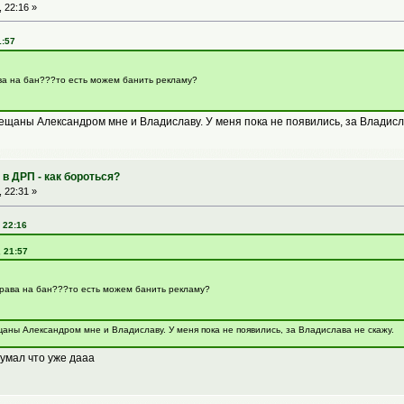
 22:16 »
1:57
ва на бан???то есть можем банить рекламу?
щаны Александром мне и Владиславу. У меня пока не появились, за Владисла
в ДРП - как бороться?
 22:31 »
 22:16
, 21:57
рава на бан???то есть можем банить рекламу?
ны Александром мне и Владиславу. У меня пока не появились, за Владислава не скажу.
думал что уже дааа