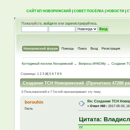
САЙТ КП НОВОРИЖСКИЙ
|
СОВЕТ ПОСЁЛКА
|
НОВОСТИ
|
С
Пожалуйста,
войдите
или
зарегистрируйтесь
.
Новорижский форум
Помощь
Поиск
Вход
Регистрация
Коттеджный поселок Novoрижский
→
Вопросы ИНКОМу
→
Создание Т
Страницы:
1
2
3
[
4
]
5
6
7
8
9
Создание ТСН Новорижский (Прочитано 47288 ра
0 Пользователей и 7 Гостей просматривают эту тему.
Re: Создание ТСН Ново
borouhin
«
Ответ #60 :
2017-05-03, 16
Гость
Цитата: Владисла