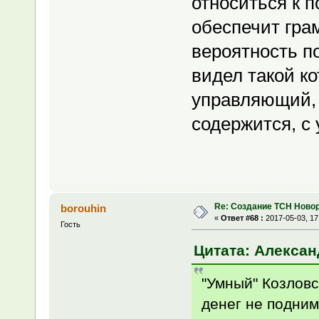
относиться к п
обеспечит грам
вероятность п
видел такой к
управляющий, 
содержится, с 
Re: Создание ТСН Ново
borouhin
«
Ответ #68 :
2017-05-03, 17
Гость
Цитата: Александ
"Умный" Козловс
денег не подним