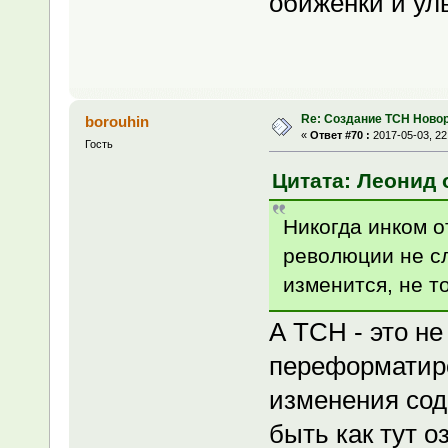
обиженки и ул
Re: Создание ТСН Ново
borouhin
«
Ответ #70 :
2017-05-03, 22
Гость
Цитата: Леонид о
Никогда инком о
революции не сл
изменится, не то
А ТСН - это не
переформатир
изменения сод
быть как тут о