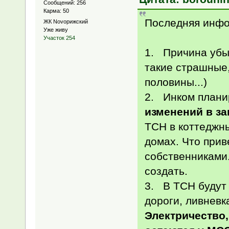
Сообщений: 256
Карма: 50
Последняя инфор
ЖК Novoрижский
Уже живу
Участок 254
1. Причина убы
такие страшные,
половины...)
2. Инком плани
изменений в з
ТСН в коттеджн
домах. Что прив
собственниками.
создать.
3. В ТСН будут
дороги, ливневк
Электричество,