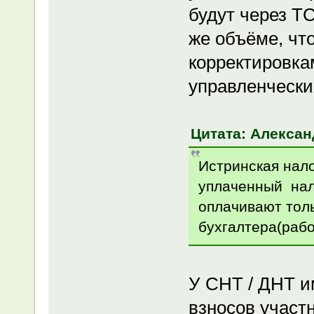
будут через ТС
же объёме, чт
корректировка
управленчески
Цитата: Александ
Истринская нал
уплаченный нало
оплачивают тол
бухгалтера(рабо
У СНТ / ДНТ и
взносов участ