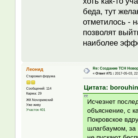
хоть как-то уч
беда, тут жел
отметилось - 
позволят выйт
наиболее эфф
Re: Создание ТСН Ново
Леонид
«
Ответ #71 :
2017-05-03, 22
Старожил форума
Цитата: borouhin
Сообщений: 114
Карма: 29
Исчезнет послед
ЖК Novoрижский
Уже живу
объяснение, с к
Участок 401
Покровское вдру
шлагбаумом, за 
не пускают бесп