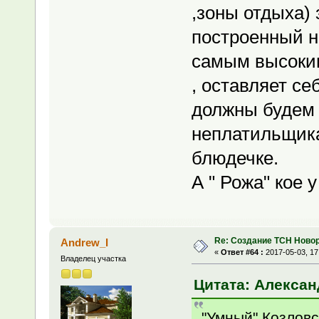
,зоны отдыха) 
построенный н
самым высоким
, оставляет с
должны будем 
неплатильщика
блюдечке.
А " Рожа" кое у
Re: Создание ТСН Ново
Andrew_I
«
Ответ #64 :
2017-05-03, 17
Владелец участка
Цитата: Александ
"Умный" Козловс