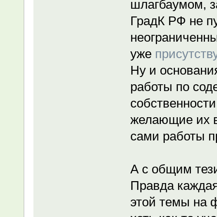
шлагбаумом, за
ГрадК РФ не п
неограниченный
уже
присутств
Ну и основания
работы по со
собственности
желающие их в
сами работы п
А с общим тез
Правда кажда
этой темы на 