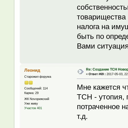
собственность
товарищества 
налога на имущ
быть по опред
Вами ситуация
Re: Создание ТСН Ново
Леонид
«
Ответ #69 :
2017-05-03, 22
Старожил форума
Мне кажется чт
Сообщений: 114
Карма: 29
ТСН - утопия, 
ЖК Novoрижский
Уже живу
потраченное н
Участок 401
т.д.