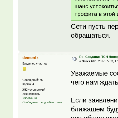
шанс успокоитьс
профита в этой 
Сети пусть пе
обращаться.
Re: Создание ТСН Ново
demonfx
«
Ответ #67 :
2017-05-03, 17
Владелец участка
Уважаемые сос
Сообщений: 75
чего нам ждать
Карма: 4
ЖК Novoрижский
Уже строюсь
Если заявления
Участок 34
Сообщение с подробностями
ближашем буд
все общее иму