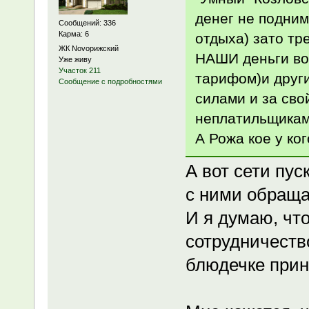
денег не подним
Сообщений: 336
Карма: 6
отдыха) зато тр
ЖК Novoрижский
НАШИ деньги во
Уже живу
Участок 211
тарифом)и други
Сообщение с подробностями
силами и за сво
неплатильщиками
А Рожа кое у ко
А вот сети пус
с ними обраща
И я думаю, чт
сотрудничеств
блюдечке прин