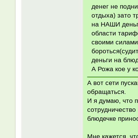
денег не подни
отдыха) зато 
на НАШИ деньг
области тарифо
своими силами
бороться(суди
деньги на блюд
А Рожа кое у к
А вот сети пуск
обращаться.
И я думаю, что 
сотрудничество 
блюдечке принос
Мне кажется, чт