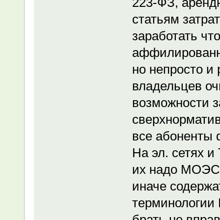
223-ФЗ, аренд
статьям затрат
заработать чт
аффилированны
но непросто и 
владельцев оч
возможности з
сверхнормативн
все абоненты ф
На эл. сетях и
их надо МОЭСК
иначе содержат
терминологии П
брать не впра