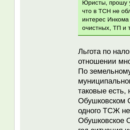
Юристы, прошу 
что в ТСН не об
интерес Инкома 
очистных, ТП и т
Льгота по нал
отношении мно
По земельному
муниципальном
таковые есть, 
Обушковском С
одного ТСЖ н
Обушковское С