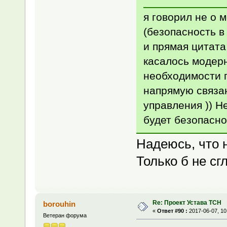
я говорил не о 
(безопасность в
и прямая цитата
касалось модерн
необходимости п
напрямую связа
управления )) Н
будет безопасно
Надеюсь, что 
Только б не сг
Re: Проект Устава ТСН
borouhin
«
Ответ #90 :
2017-06-07, 10
Ветеран форума