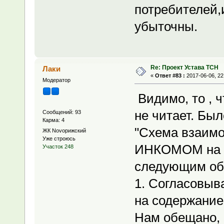
потребителей,
убыточны.
Re: Проект Устава ТСН
Лаки
«
Ответ #83 :
2017-06-06, 22
Модератор
Видимо, то , ч
не читает. Был
Сообщений: 93
Карма: 4
"Схема взаимо
ЖК Novoрижский
Уже строюсь
ИНКОМОМ на д
Участок 248
следующим об
1. Согласовыв
на содержание
Нам обещано, 