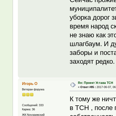
муниципалитет,
уборка дорог 
время народ с
не знаю как эт
шлагбаум. И д
заборы и пост
заходят редко.
Re: Проект Устава ТСН
Игорь О
«
Ответ #85 :
2017-06-07, 06
Ветеран форума
К тому же нич
Сообщений: 333
в ТСН , после
Карма: 36
ЖК Novoрижский