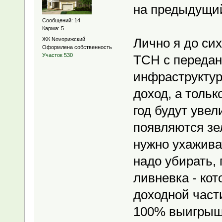
на предыдущий 
Сообщений: 14
Карма: 5
Лично я до си
ЖК Novoрижский
Оформлена собственность
Участок 530
ТСН с передан
инфраструктур
доход, а толь
год будут увел
появляются зе
нужно ухажива
надо убирать,
ливневка - кот
доходной част
100% выигрышн