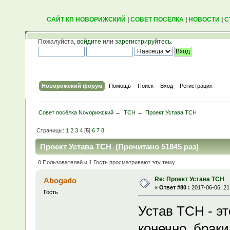
САЙТ КП НОВОРИЖСКИЙ
|
СОВЕТ ПОСЁЛКА
|
НОВОСТИ
|
С
Пожалуйста,
войдите
или
зарегистрируйтесь
.
Новорижский форум
Помощь
Поиск
Вход
Регистрация
Совет посёлка Novoрижский
→
ТСН
→
Проект Устава ТСН
Страницы:
1
2
3
4
[
5
]
6
7
8
Проект Устава ТСН (Прочитано 51845 раз)
0 Пользователей и 1 Гость просматривают эту тему.
Re: Проект Устава ТСН
Abogado
«
Ответ #80 :
2017-06-06, 21
Гость
Устав ТСН - эт
конечно, браки