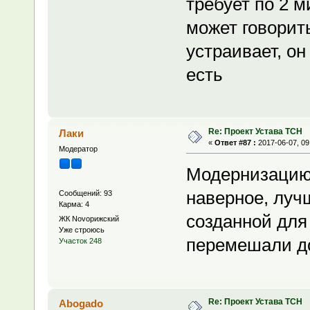
требует по 2 м
может говорить
устраивает, он
есть
Re: Проект Устава ТСН
Лаки
«
Ответ #87 :
2017-06-07, 09
Модератор
Модернизацию 
наверное, луч
Сообщений: 93
Карма: 4
созданной для 
ЖК Novoрижский
Уже строюсь
перемешали до
Участок 248
Re: Проект Устава ТСН
Abogado