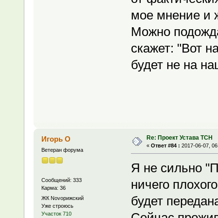
мое мнение и 
Можно подожда
скажет: "Вот н
будет не на н
Re: Проект Устава ТСН
Игорь О
«
Ответ #84 :
2017-06-07, 06
Ветеран форума
Я не сильно "
Сообщений: 333
ничего плохого
Карма: 36
будет передан
ЖК Novoрижский
Уже строюсь
Сейчас прожива
Участок 710