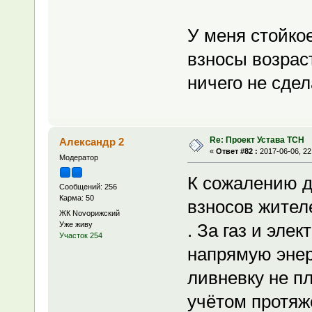
У меня стойко
взносы возраст
ничего не сде
Re: Проект Устава ТСН
Александр 2
«
Ответ #82 :
2017-06-06, 22
Модератор
К сожалению д
Сообщений: 256
Карма: 50
взносов жител
ЖК Novoрижский
Уже живу
. За газ и эле
Участок 254
напрямую эне
ливневку не п
учётом протяж