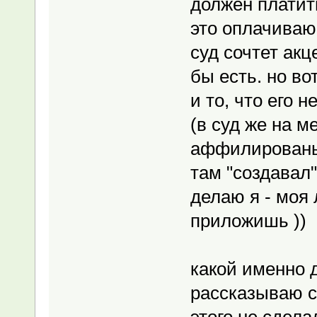
должен платить
это оплачиваю 
суд сочтет акц
бы есть. но вот
и то, что его н
(в суд же на м
аффилированы? 
там "создавал" 
делаю я - моя 
приложишь ))
какой именно д
рассказываю с
этого не сдела