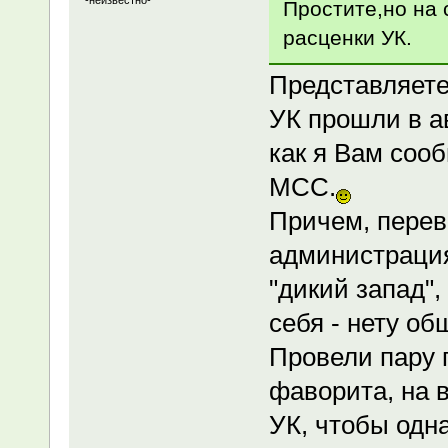
-неизвестно-
Простите,но на 
расценки УК.
Представляете 
УК прошли в ав
как я Вам соо
МСС.
Причем, пере
администрация 
"дикий запад"
себя - нету о
Провели пару 
фаворита, на в
УК, чтобы одна