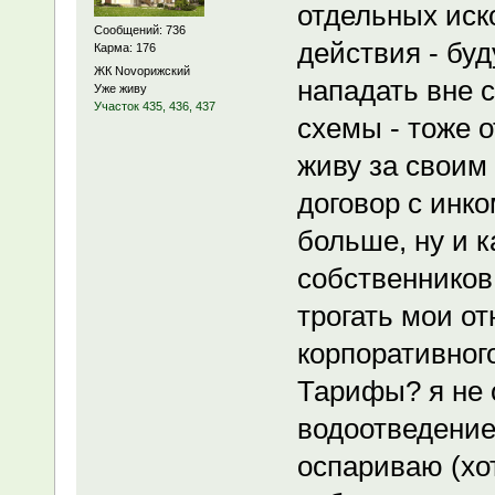
отдельных иск
Сообщений: 736
действия - буд
Карма: 176
ЖК Novoрижский
нападать вне 
Уже живу
Участок 435, 436, 437
схемы - тоже о
живу за своим 
договор с инко
больше, ну и к
собственников
трогать мои от
корпоративного
Тарифы? я не 
водоотведение.
оспариваю (хо