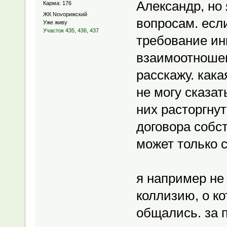
Александр, но
Карма: 176
ЖК Novoрижский
вопросам. есл
Уже живу
Участок 435, 436, 437
требование ин
взаимоотношен
расскажу. кака
не могу сказат
них расторгнут
договора собс
может только с
я например не
коллизию, о к
общались. за п