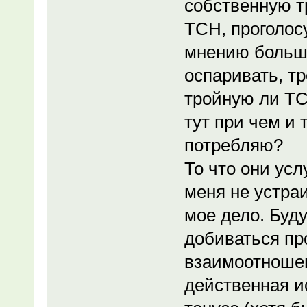
собственную т
ТСН, проголосу
мнению больши
оспаривать, т
тройную ли ТСН
тут при чем и 
потребляю?
То что они усл
меня не устра
мое дело. Буду
добиваться пр
взаимоотношен
действенная и