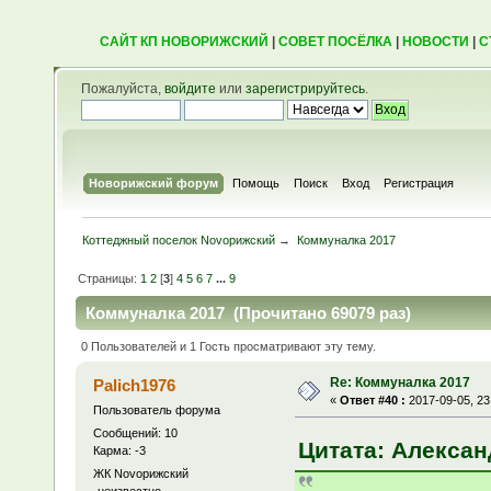
САЙТ КП НОВОРИЖСКИЙ
|
СОВЕТ ПОСЁЛКА
|
НОВОСТИ
|
С
Пожалуйста,
войдите
или
зарегистрируйтесь
.
Новорижский форум
Помощь
Поиск
Вход
Регистрация
Коттеджный поселок Novoрижский
→
Коммуналка 2017
Страницы:
1
2
[
3
]
4
5
6
7
...
9
Коммуналка 2017 (Прочитано 69079 раз)
0 Пользователей и 1 Гость просматривают эту тему.
Re: Коммуналка 2017
Palich1976
«
Ответ #40 :
2017-09-05, 23
Пользователь форума
Сообщений: 10
Цитата: Александ
Карма: -3
ЖК Novoрижский