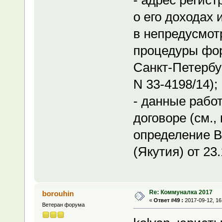
о его доходах
в непредусмо
процедуры фор
Санкт-Петербур
N 33-4198/14);
- данные рабо
договоре (см.
определение В
(Якутия) от 23
Re: Коммуналка 2017
borouhin
«
Ответ #49 :
2017-09-12, 16
Ветеран форума