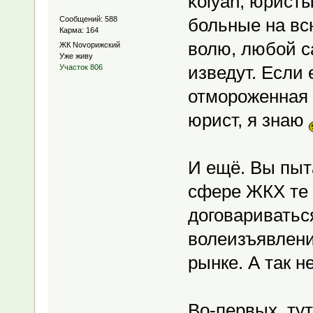
kolyan, юристы
Сообщений: 588
больные на вс
Карма: 164
волю, любой с
ЖК Novoрижский
Уже живу
изведут. Если
Участок 806
отмороженная 
юрист, я знаю
И ещё. Вы пыт
сфере ЖКХ те 
договариватьс
волеизъявлени
рынке. А так н
Во-первых, ту