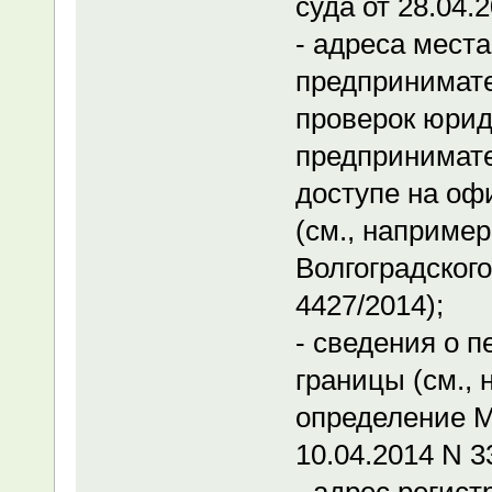
суда от 28.04.
- адреса мест
предпринимате
проверок юрид
предпринимат
доступе на оф
(см., наприме
Волгоградского
4427/2014);
- сведения о 
границы (см.,
определение Мо
10.04.2014 N 3
- адрес регис