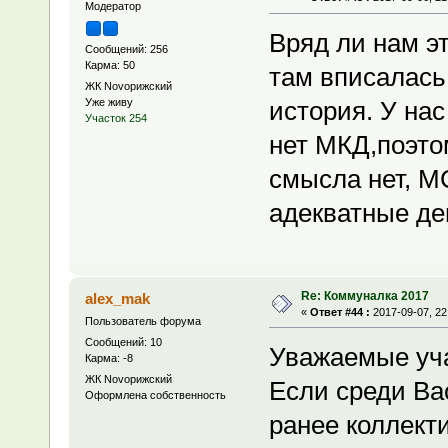
Модератор
Вряд ли нам эт
Сообщений: 256
Карма: 50
там вписалась
ЖК Novoрижский
Уже живу
история. У на
Участок 254
нет МКД,поэто
смысла нет, М
адекватные де
Re: Коммуналка 2017
alex_mak
«
Ответ #44 :
2017-09-07, 22
Пользователь форума
Сообщений: 10
Уважаемые уч
Карма: -8
ЖК Novoрижский
Если среди Ва
Оформлена собственность
ранее коллект