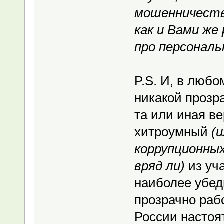
мошенничеств
как и Вами же
про персональ
P.S. И, в люб
никакой прозра
та или иная в
хитроумный
(
коррупционных
вряд ли)
из уч
наиболее убе
прозрачно раб
России настоя