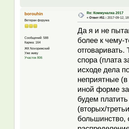
Re: Коммуналка 2017
borouhin
«
Ответ #51 :
2017-09-12, 18
Ветеран форума
Да я и не пыта
Сообщений: 588
более к чему-т
Карма: 164
отговаривать.
ЖК Novoрижский
Уже живу
спора (плата з
Участок 806
исходе дела п
неприятные (в
иной форме за
будем платить 
(вторых/третьи
большинство, 
распределение