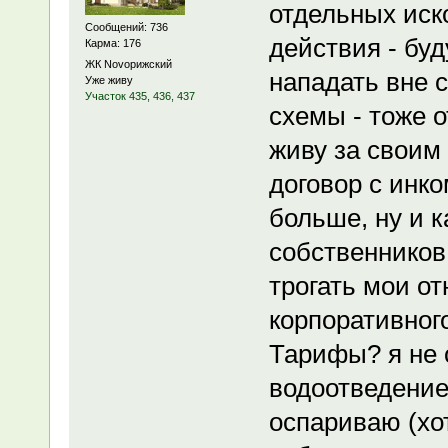
отдельных иск
Сообщений: 736
действия - буд
Карма: 176
ЖК Novoрижский
нападать вне 
Уже живу
Участок 435, 436, 437
схемы - тоже о
живу за своим 
договор с инко
больше, ну и к
собственников
трогать мои от
корпоративного
Тарифы? я не 
водоотведение.
оспариваю (хо