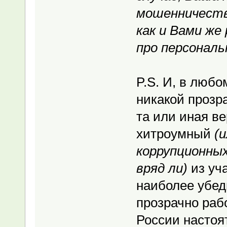
мошенничеств
как и Вами же
про персональ
P.S. И, в люб
никакой прозра
та или иная в
хитроумный
(
коррупционных
вряд ли)
из уч
наиболее убе
прозрачно раб
России настоя