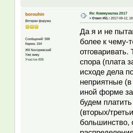
Re: Коммуналка 2017
borouhin
«
Ответ #51 :
2017-09-12, 18
Ветеран форума
Да я и не пыта
Сообщений: 588
более к чему-т
Карма: 164
отговаривать.
ЖК Novoрижский
Уже живу
спора (плата з
Участок 806
исходе дела п
неприятные (в
иной форме за
будем платить 
(вторых/третьи
большинство, 
распределение