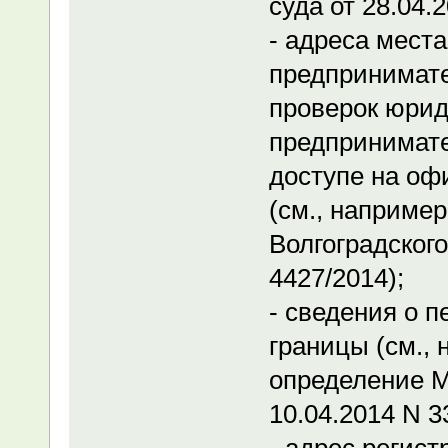
суда от 28.04.
- адреса мест
предпринимате
проверок юрид
предпринимат
доступе на оф
(см., наприме
Волгоградского
4427/2014);
- сведения о 
границы (см.,
определение Мо
10.04.2014 N 3
- адрес регис