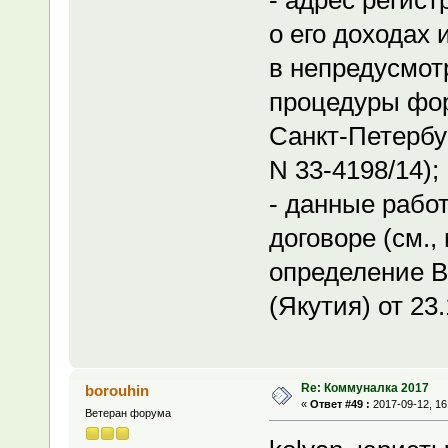
о его доходах
в непредусмо
процедуры фор
Санкт-Петербур
N 33-4198/14);
- данные рабо
договоре (см.
определение В
(Якутия) от 23
Re: Коммуналка 2017
borouhin
«
Ответ #49 :
2017-09-12, 16
Ветеран форума