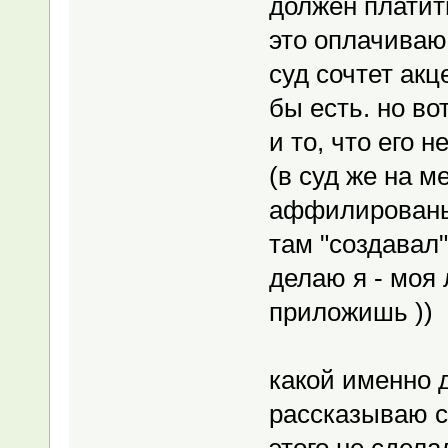
должен платить
это оплачиваю 
суд сочтет акц
бы есть. но вот
и то, что его н
(в суд же на м
аффилированы? 
там "создавал" 
делаю я - моя 
приложишь ))
какой именно д
рассказываю с
этого не сдела