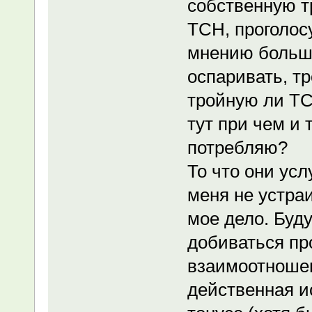
собственную т
ТСН, проголосу
мнению больши
оспаривать, т
тройную ли ТСН
тут при чем и 
потребляю?
То что они усл
меня не устра
мое дело. Буду
добиваться пр
взаимоотношен
действенная и