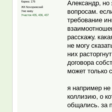
Александр, но
Карма: 176
ЖК Novoрижский
вопросам. есл
Уже живу
Участок 435, 436, 437
требование ин
взаимоотношен
расскажу. кака
не могу сказат
них расторгнут
договора собс
может только с
я например не
коллизию, о к
общались. за п