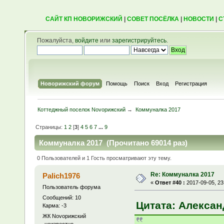
САЙТ КП НОВОРИЖСКИЙ
|
СОВЕТ ПОСЁЛКА
|
НОВОСТИ
|
С
Пожалуйста,
войдите
или
зарегистрируйтесь
.
Новорижский форум
Помощь
Поиск
Вход
Регистрация
Коттеджный поселок Novoрижский
→
Коммуналка 2017
Страницы:
1
2
[
3
]
4
5
6
7
...
9
Коммуналка 2017 (Прочитано 69014 раз)
0 Пользователей и 1 Гость просматривают эту тему.
Re: Коммуналка 2017
Palich1976
«
Ответ #40 :
2017-09-05, 23
Пользователь форума
Сообщений: 10
Цитата: Александ
Карма: -3
ЖК Novoрижский