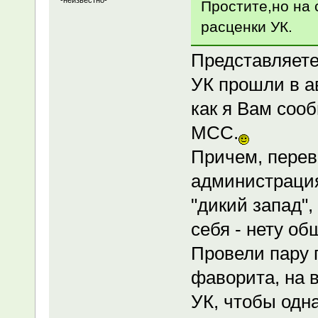
-неизвестно-
Простите,но на 
расценки УК.
Представляете 
УК прошли в ав
как я Вам соо
МСС.
Причем, пере
администрация 
"дикий запад"
себя - нету о
Провели пару 
фаворита, на в
УК, чтобы одна