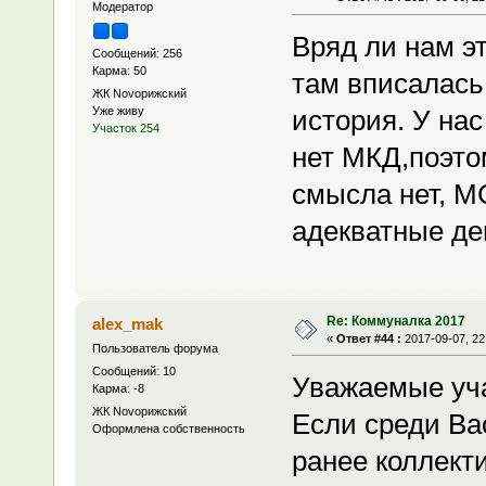
Модератор
Вряд ли нам эт
Сообщений: 256
Карма: 50
там вписалась
ЖК Novoрижский
Уже живу
история. У на
Участок 254
нет МКД,поэто
смысла нет, М
адекватные де
Re: Коммуналка 2017
alex_mak
«
Ответ #44 :
2017-09-07, 22
Пользователь форума
Сообщений: 10
Уважаемые уч
Карма: -8
ЖК Novoрижский
Если среди Ва
Оформлена собственность
ранее коллект