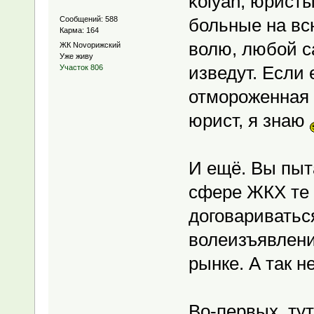
kolyan, юристы
Сообщений: 588
больные на вс
Карма: 164
волю, любой с
ЖК Novoрижский
Уже живу
изведут. Если
Участок 806
отмороженная 
юрист, я знаю
И ещё. Вы пыт
сфере ЖКХ те 
договариватьс
волеизъявлени
рынке. А так н
Во-первых, ту