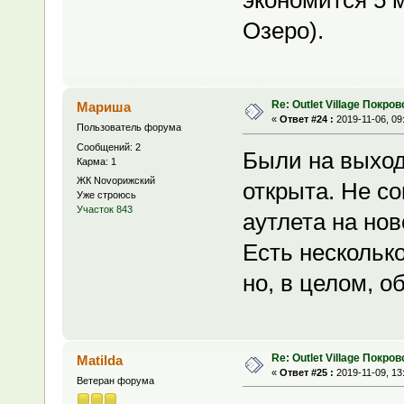
экономится 5 м
Озеро).
Re: Outlet Village Покров
Мариша
«
Ответ #24 :
2019-11-06, 09
Пользователь форума
Сообщений: 2
Были на выход
Карма: 1
ЖК Novoрижский
открыта. Не с
Уже строюсь
Участок 843
аутлета на ново
Есть нескольк
но, в целом, о
Re: Outlet Village Покров
Matilda
«
Ответ #25 :
2019-11-09, 13
Ветеран форума