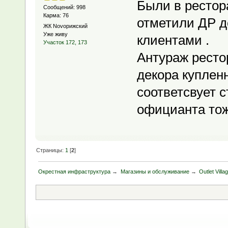
Были в рестор
Сообщений: 998
Карма: 76
отметили ДР д
ЖК Novoрижский
Уже живу
клиентами .
Участок 172, 173
Антураж ресто
декора купленн
соответсвует с
официанта тож
Страницы:
1
[
2
]
Окрестная инфраструктура
→
Магазины и обслуживание
→
Outlet Vill