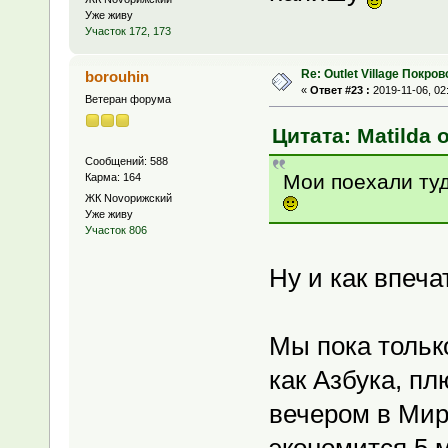
Уже живу
Участок 172, 173
Re: Outlet Village Покров
borouhin
«
Ответ #23 :
2019-11-06, 02
Ветеран форума
Цитата: Matilda о
Сообщений: 588
Мои поехали туд
Карма: 164
ЖК Novoрижский
Уже живу
Участок 806
Ну и как впеч
Мы пока только
как Азбука, пл
вечером в Мир