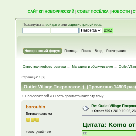
САЙТ КП НОВОРИЖСКИЙ
|
СОВЕТ ПОСЁЛКА
|
НОВОСТИ
|
С
Пожалуйста,
войдите
или
зарегистрируйтесь
.
Новорижский форум
Помощь
Поиск
Вход
Регистрация
Окрестная инфраструктура
→
Магазины и обслуживание
→
Outlet Vill
Страницы:
1
[
2
]
Outlet Village Покровское :( (Прочитано 14903 раз)
0 Пользователей и 1 Гость просматривают эту тему.
Re: Outlet Village Покров
borouhin
«
Ответ #20 :
2019-10-02, 23
Ветеран форума
Цитата: Komo от 
Сообщений: 588