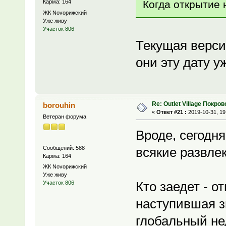
Когда открытие 
Карма: 164
ЖК Novoрижский
Уже живу
Участок 806
Текущая версия
они эту дату у
Re: Outlet Village Покров
borouhin
«
Ответ #21 :
2019-10-31, 19
Ветеран форума
Вроде, сегодн
Сообщений: 588
всякие развле
Карма: 164
ЖК Novoрижский
Уже живу
Кто заедет - о
Участок 806
наступившая з
глобальный нед