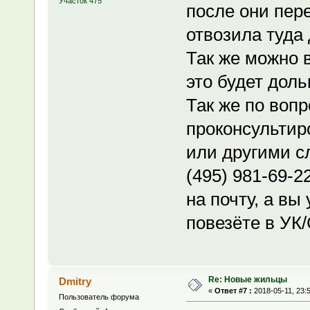
Участок 475
после они пер
отвозила туда
Так же можно в
это будет доль
Так же по воп
проконсультир
или другими с
(495) 981-69-2
на почту, а в
повезёте в УК
Re: Новые жильцы
Dmitry
«
Ответ #7 :
2018-05-11, 23:
Пользователь форума