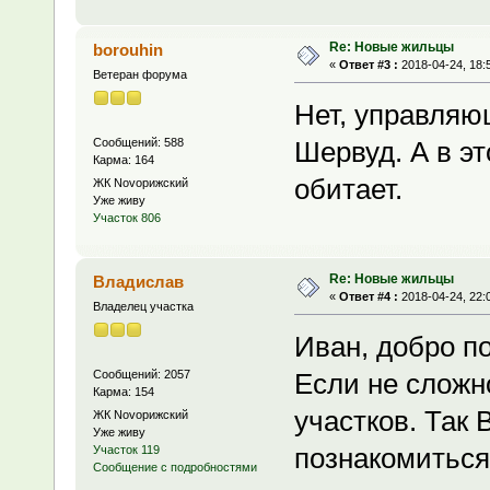
Re: Новые жильцы
borouhin
«
Ответ #3 :
2018-04-24, 18:
Ветеран форума
Нет, управляю
Сообщений: 588
Шервуд. А в э
Карма: 164
обитает.
ЖК Novoрижский
Уже живу
Участок 806
Re: Новые жильцы
Владислав
«
Ответ #4 :
2018-04-24, 22:
Владелец участка
Иван, добро п
Сообщений: 2057
Если не сложн
Карма: 154
участков. Так 
ЖК Novoрижский
Уже живу
познакомиться
Участок 119
Сообщение с подробностями