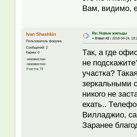
Вам, видимо, е
Re: Новые жильцы
Ivan Shashkin
«
Ответ #2 :
2018-04-24, 18:
Пользователь форума
Сообщений: 2
Так, а где оф
Карма: 0
-неизвестно-
не подскажите?
-неизвестно-
Участок 79
участка? Така
зеркальными о
никого не заст
ехать.. Телеф
Вилладжио, сам
Заранее благо