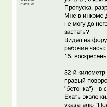
-неизвестно-
Участок 79
Пропуска, раз
Мне в инкоме 
не могу до нег
застать?
Видел на форум
рабочие часы: б
15, воскресень
32-й километр
правый поворот
"бетонка") - в
Ехать около к
указателю "Но