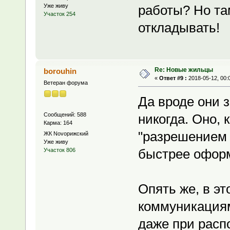
Уже живу
работы? Но та
Участок 254
откладывать!
Re: Новые жильцы
borouhin
«
Ответ #9 :
2018-05-12, 00:
Ветеран форума
Да вроде они з
Сообщений: 588
никогда. Оно, 
Карма: 164
"разрешением 
ЖК Novoрижский
Уже живу
быстрее оформ
Участок 806
Опять же, в э
коммуникациям,
даже при расп