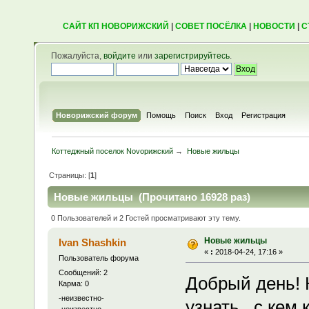
САЙТ КП НОВОРИЖСКИЙ
|
СОВЕТ ПОСЁЛКА
|
НОВОСТИ
|
С
Пожалуйста,
войдите
или
зарегистрируйтесь
.
Новорижский форум
Помощь
Поиск
Вход
Регистрация
Коттеджный поселок Novoрижский
→
Новые жильцы
Страницы: [
1
]
Новые жильцы (Прочитано 16928 раз)
0 Пользователей и 2 Гостей просматривают эту тему.
Новые жильцы
Ivan Shashkin
«
:
2018-04-24, 17:16 »
Пользователь форума
Сообщений: 2
Добрый день! К
Карма: 0
-неизвестно-
узнать , с кем