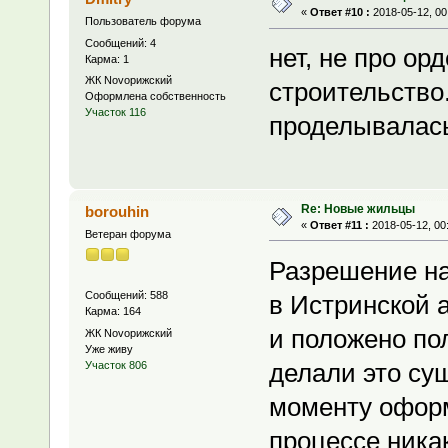
«
Ответ #10 :
2018-05-12, 00
Пользователь форума
Сообщений: 4
нет, не про ор
Карма: 1
ЖК Novoрижский
строительство
Оформлена собственность
Участок 116
проделывалась
Re: Новые жильцы
borouhin
«
Ответ #11 :
2018-05-12, 00
Ветеран форума
Разрешение на
Сообщений: 588
в Истринской а
Карма: 164
и положено по
ЖК Novoрижский
Уже живу
делали это су
Участок 806
моменту оформ
процессе никак