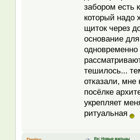
забором есть 
который надо х
щиток через до
основание для
одновременно 
рассматривают
тешилось... те
отказали, мне
посёлке архит
укрепляет мен
ритуальная
Re: Новые жильцы
Dmitry