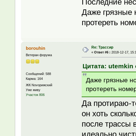
Последние нес
Даже грязные 
протереть номе
Re: Трассир
borouhin
«
Ответ #6 :
2018-12-17, 15:
Ветеран форума
Цитата: utemkin 
Сообщений: 588
Даже грязные но
Карма: 164
ЖК Novoрижский
протереть номер 
Уже живу
Участок 806
Да протираю-то
он хоть скольк
после трассы в
идеально чист