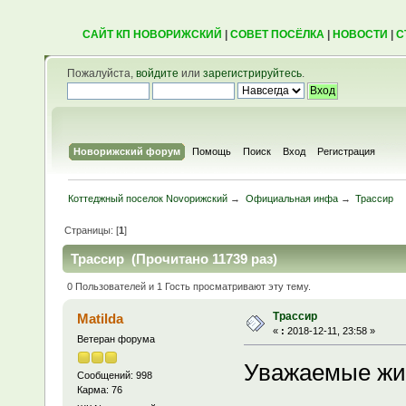
САЙТ КП НОВОРИЖСКИЙ
|
СОВЕТ ПОСЁЛКА
|
НОВОСТИ
|
С
Пожалуйста,
войдите
или
зарегистрируйтесь
.
Новорижский форум
Помощь
Поиск
Вход
Регистрация
Коттеджный поселок Novoрижский
→
Официальная инфа
→
Трассир
Страницы: [
1
]
Трассир (Прочитано 11739 раз)
0 Пользователей и 1 Гость просматривают эту тему.
Трассир
Matilda
«
:
2018-12-11, 23:58 »
Ветеран форума
Уважаемые жи
Сообщений: 998
Карма: 76