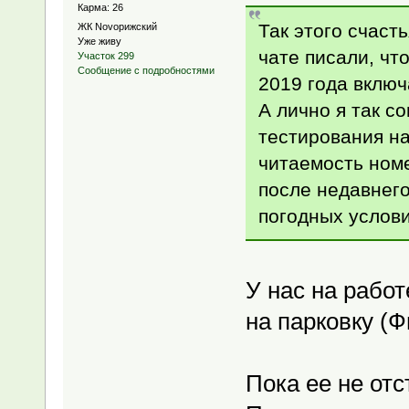
Карма: 26
Так этого счаст
ЖК Novoрижский
Уже живу
чате писали, чт
Участок 299
Сообщение с подробностями
2019 года включ
А лично я так с
тестирования на
читаемость ном
после недавнего
погодных услов
У нас на работ
на парковку (Ф
Пока ее не от