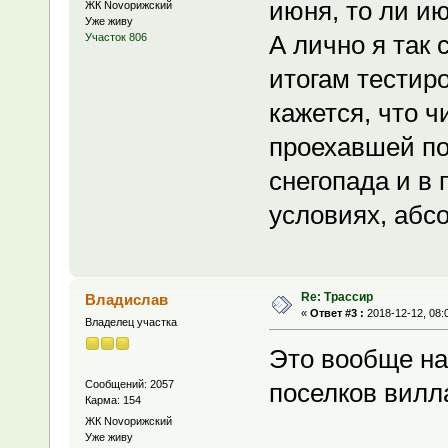
июня, то ли ию
ЖК Novoрижский
Уже живу
А лично я так
Участок 806
итогам тестир
кажется, что 
проехавшей по
снегопада и в
условиях, абс
Re: Трассир
Владислав
«
Ответ #3 :
2018-12-12, 08:
Владелец участка
Это вообще на
Сообщений: 2057
поселков вил
Карма: 154
ЖК Novoрижский
Уже живу