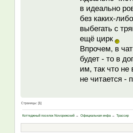
в идеально ро
без каких-либ
выбегать с тря
ещё цирк
Впрочем, в чат
будет - то в д
им, так что не
не читается - 
Страницы: [
1
]
Коттеджный поселок Novoрижский
→
Официальная инфа
→
Трассир