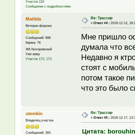
Участок 119
Сообщение с подробностями
Re: Трассир
Matilda
«
Ответ #4 :
2018-12-12, 18:
Ветеран форума
Мне пришло оф
Сообщений: 998
Карма: 76
думала что вс
ЖК Novoрижский
Уже живу
Недавно я ктр
Участок 172, 173
стоят с мобиль
потом такое п
что это было с
Re: Трассир
utemkin
«
Ответ #5 :
2018-12-17, 13:
Владелец участка
Цитата: borouhin
Сообщений: 393