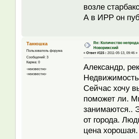
возле старбак
А в ИРР он пу
Re: Количество непрода
Танюшка
Новорижский
Пользователь форума
«
Ответ #115 :
2011-05-13, 09:46 »
Сообщений: 3
Карма: 0
Александр, рек
-неизвестно-
-неизвестно-
Недвижимость 
Сейчас хочу вы
поможет ли. М
занимаются.. 
от города. Люд
цена хорошая