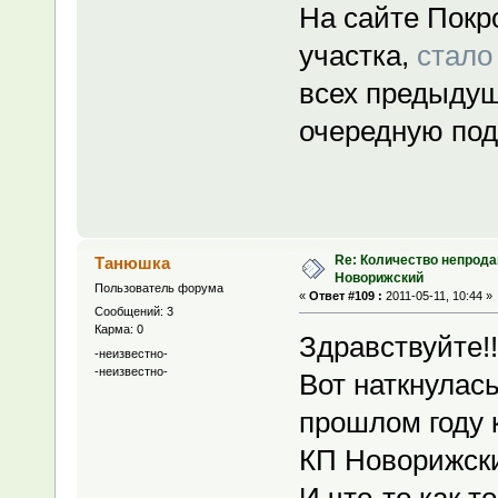
На сайте Покр
участка,
стало
всех предыдущ
очередную по
Re: Количество непрода
Танюшка
Новорижский
Пользователь форума
«
Ответ #109 :
2011-05-11, 10:44 »
Сообщений: 3
Карма: 0
Здравствуйте!!
-неизвестно-
-неизвестно-
Вот наткнулась
прошлом году 
КП Новорижски
И что-то как т