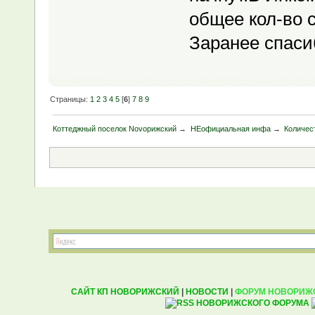
общее кол-во с
Заранее спаси
Страницы:
1
2
3
4
5
[
6
]
7
8
9
Коттеджный поселок Novoрижский
→
НЕофициальная инфа
→
Количес
САЙТ КП НОВОРИЖСКИЙ
|
НОВОСТИ
|
ФОРУМ НОВОРИЖ