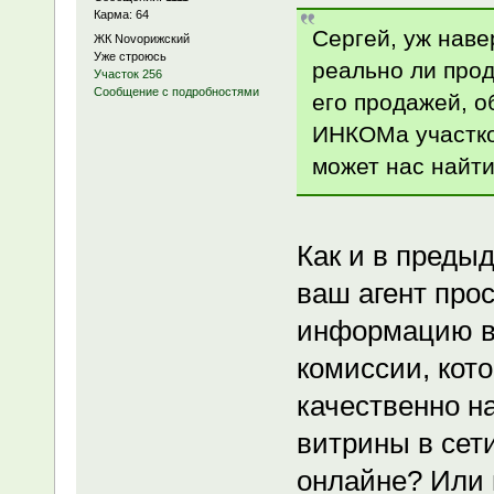
Карма: 64
Сергей, уж наве
ЖК Novoрижский
Уже строюсь
реально ли про
Участок 256
Сообщение с подробностями
его продажей, о
ИНКОМа участко
может нас найти
Как и в преды
ваш агент про
информацию в 
комиссии, кот
качественно н
витрины в сет
онлайне? Или 