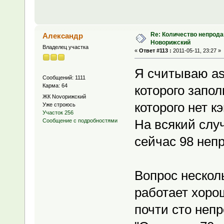
Re: Количество непрода
Александр
Новорижский
Владелец участка
«
Ответ #113 :
2011-05-11, 23:27 »
Я считываю as
Сообщений: 1111
Карма: 64
которого запо
ЖК Novoрижский
которого нет к
Уже строюсь
Участок 256
На всякий слу
Сообщение с подробностями
сейчас 98 неп
Вопрос несколь
работает хор
почти сто неп