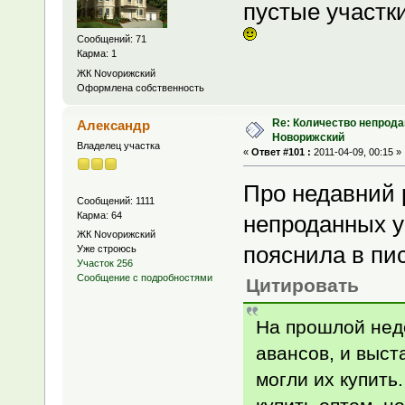
пустые участк
Сообщений: 71
Карма: 1
ЖК Novoрижский
Оформлена собственность
Re: Количество непрода
Александр
Новорижский
Владелец участка
«
Ответ #101 :
2011-04-09, 00:15 »
Про недавний 
Сообщений: 1111
Карма: 64
непроданных у
ЖК Novoрижский
пояснила в пи
Уже строюсь
Участок 256
Сообщение с подробностями
Цитировать
На прошлой нед
авансов, и выст
могли их купить