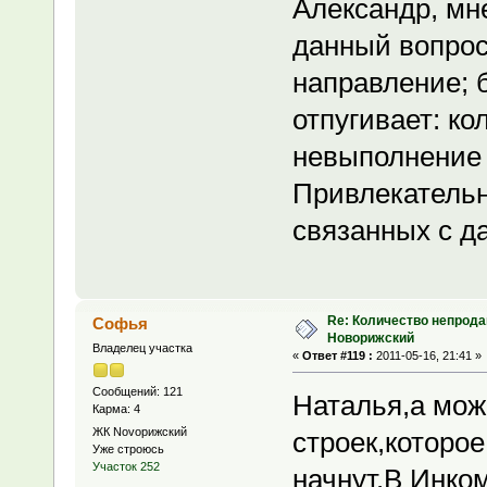
Александр, мне
данный вопрос
направление; б
отпугивает: ко
невыполнение 
Привлекательн
связанных с д
Re: Количество непрода
Софья
Новорижский
Владелец участка
«
Ответ #119 :
2011-05-16, 21:41 »
Сообщений: 121
Наталья,а мож
Карма: 4
ЖК Novoрижский
строек,которое
Уже строюсь
Участок 252
начнут.В Инко