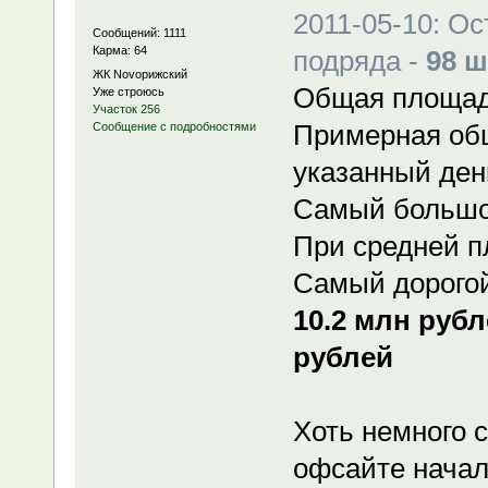
2011-05-10: О
Сообщений: 1111
Карма: 64
подряда -
98 ш
ЖК Novoрижский
Общая площадь
Уже строюсь
Участок 256
Примерная об
Сообщение с подробностями
указанный день
Самый большо
При средней 
Самый дорогой
10.2 млн руб
рублей
Хоть немного 
офсайте начал