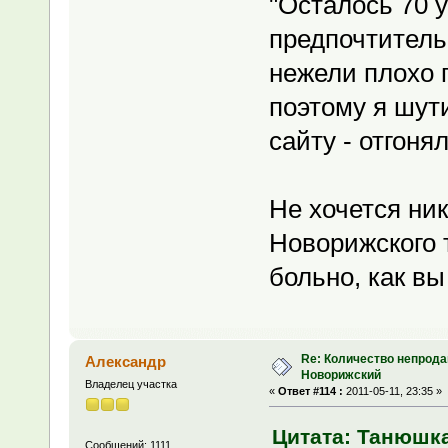
"Осталось 70 у
предпочтитель
нежели плохо
поэтому я шут
сайту - отгоня
Не хочется ни
Новорижского 
больно, как в
Re: Количество непрода
Александр
Новорижский
Владелец участка
«
Ответ #114 :
2011-05-11, 23:35 »
Цитата: Танюшка 
Сообщений: 1111