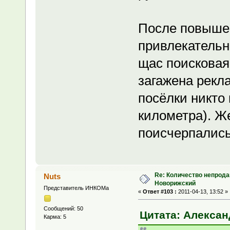
После повышен
привлекательн
щас поисковая
загажена рекл
посёлки никто 
километра). Ж
поисчерпалис
Re: Количество непрода
Nuts
Новорижский
Представитель ИНКОМа
«
Ответ #103 :
2011-04-13, 13:52 »
Сообщений: 50
Цитата: Александ
Карма: 5