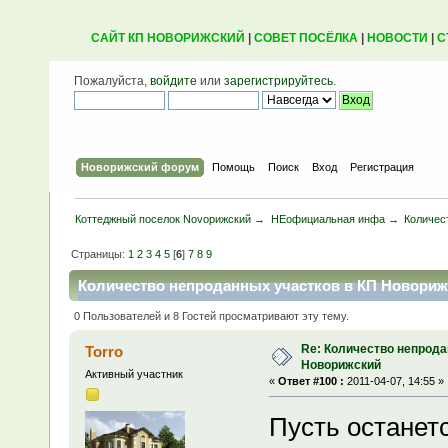
САЙТ КП НОВОРИЖСКИЙ
|
СОВЕТ ПОСЁЛКА
|
НОВОСТИ
|
С
Пожалуйста,
войдите
или
зарегистрируйтесь
.
Новорижский форум
Помощь
Поиск
Вход
Регистрация
Коттеджный поселок Novoрижский
→
НЕофициальная инфа
→
Количес
Страницы:
1
2
3
4
5
[
6
]
7
8
9
Количество непроданных участков в КП Новорижс
0 Пользователей и 8 Гостей просматривают эту тему.
Re: Количество непрода
Torro
Новорижский
Активный участник
«
Ответ #100 :
2011-04-07, 14:55 »
Пусть останет