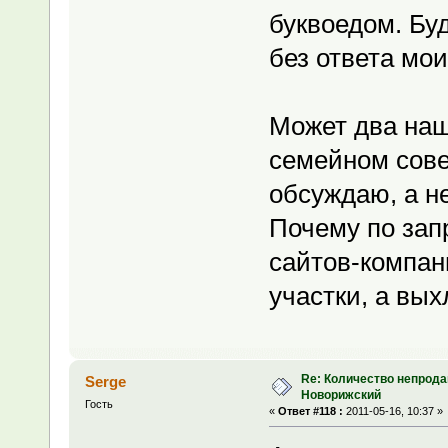
буквоедом. Буд
без ответа мо
Может два наш
семейном сове
обсуждаю, а н
Почему по зап
сайтов-компан
участки, а вых
Re: Количество непрода
Serge
Новорижский
Гость
«
Ответ #118 :
2011-05-16, 10:37 »