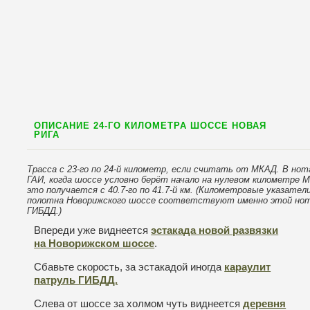
ОПИСАНИЕ 24-ГО КИЛОМЕТРА ШОССЕ НОВАЯ
РИГА
Трасса с 23-го по 24-й километр, если считать от МКАД. В нот
ГАИ, когда шоссе условно берёт начало на нулевом километре 
это получается с 40.7-го по 41.7-й км. (Километровые указател
полотна Новорижского шоссе соответствуют именно этой но
ГИБДД.)
Впереди уже виднеется
эстакада новой развязки
на Новорижском шоссе
.
Сбавьте скорость, за эстакадой иногда
караулит
патруль ГИБДД.
Слева от шоссе за холмом чуть виднеется
деревня