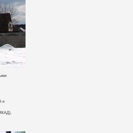
ными
й и
МКАД),