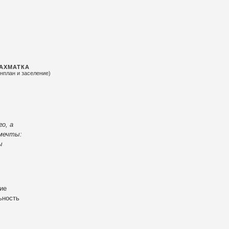
АХМАТКА
енплан и заселение)
о, а
 мечты:
ы
ие
ьность