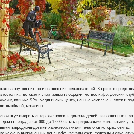
ько на внутренних, но и на внешних пользователей. В проекте представ
автостоянка, детские и спортивные площадки, летнее кафе, детский клуб
 боулинг, клиника SPA, медицинский центр, банные комплексы, пляж и ло
 автомобилей, магазины.
а свой вкус выбрать авторские проекты домовладений, выполненные в р
я дома площадью от 600 до 1 000 кв. м с придомовыми земельными уча
одными природно-видовыми характеристиками, аналогов которых сейчас
акже искусно выполненный ландшафт, каскады озер, фонтаны и скульптур