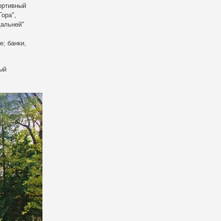
ортивный
Гора",
дальней"
е; банки,
ый