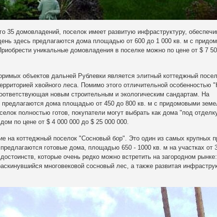
го 35 домовладений, поселок имеет развитую инфраструктуру, обеспечи
ень здесь предлагаются дома площадью от 600 до 1 000 кв. м с придо
Приобрести уникальные домовладения в поселке можно по цене от $ 7 50
оримых объектов дальней Рублевки является элитный коттеджный посе
ерриторией хвойного леса. Помимо этого отличительной особенностью "
соответствующая новым строительным и экологическим сандартам. На
у предлагаются дома площадью от 450 до 800 кв. м с придомовыми зем
селок полностью готов, покупатели могут выбрать как дома "под отделку
ом по цене от $ 4 000 000 до $ 25 000 000.
е на коттеджный поселок "Сосновый бор". Это один из самых крупных п
предлагаются готовые дома, площадью 650 - 1000 кв. м на участках от 
 достоинств, которые очень редко можно встретить на загородном рынке:
раскинувшийся многовековой сосновый лес, а также развитая инфрастру