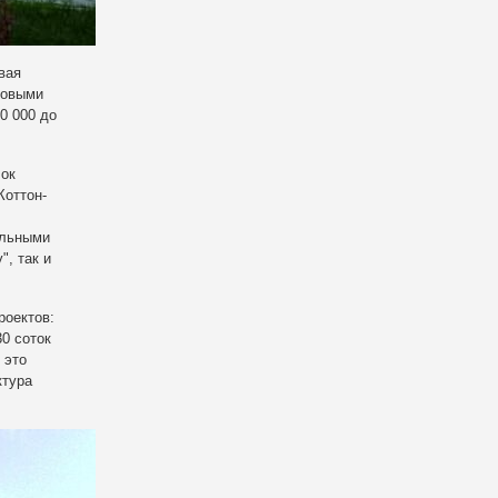
вая
мовыми
0 000 до
лок
Коттон-
ельными
", так и
роектов:
30 соток
 это
ктура