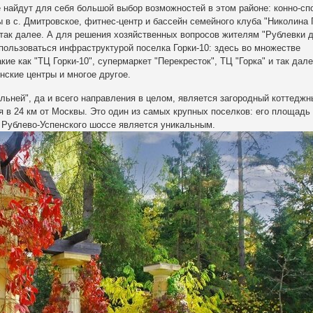
е найдут для себя большой выбор возможностей в этом районе: конно-сп
ы в с. Дмитровское, фитнес-центр и бассейн семейного клуба "Николина 
 так далее. А для решения хозяйственных вопросов жителям "Рублевки 
пользоваться инфраструктурой поселка Горки-10: здесь во множестве
ие как "ТЦ Горки-10", супермаркет "Перекресток", ТЦ "Горка" и так дале
нские центры и многое другое.
льней", да и всего направления в целом, является загородный
коттеджн
я в 24 км от Москвы. Это один из самых крупных поселков: его площадь
в Рублево-Успенского шоссе является уникальным.