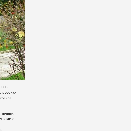
лены:
, русская
дочная
азличных
стками от
ы.