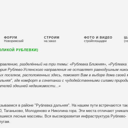
ФОРУМ
СТРОИМ
ФОТО И ВИДЕО
Ш
Новорижский
на заказ
стройплощадки
(г
ОЛИКОЙ РУБЛЕВКИ)
равлению, разделённый на три темы: «Рублевка Ближняя», «Рублевка
рия Рублево-Успенского направления не оставляет равнодушным никог
ых поселков, расположенных здесь, поможет Вам в выборе дома своей
альняя", где комфорт в сочетании с чудодейственными силами природ
ателей здешней недвижимости...»
азываемся в районе "Рублевка дальняя". На нашем пути встречаются так
10, Таганьково, Молоденово и Николина гора
. Эти места отличают уникал
вшиеся лесные массивы. Вся высокоразвитая инфраструктура Рублево-
лугам.