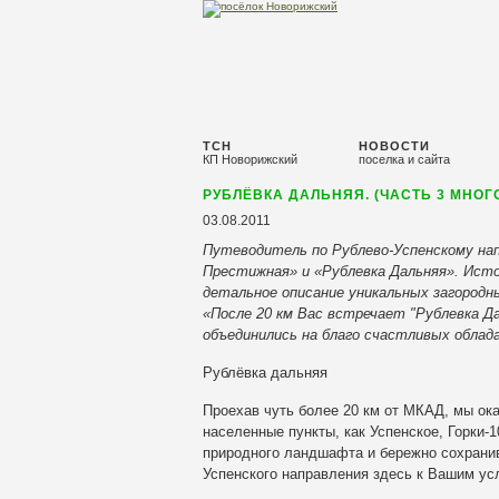
ТСН
НОВОСТИ
КП Новорижский
поселка и сайта
РУБЛЁВКА ДАЛЬНЯЯ. (ЧАСТЬ 3 МНОГ
03.08.2011
Путеводитель по Рублево-Успенскому нап
Престижная» и «Рублевка Дальняя». Исто
детальное описание уникальных загородн
«После 20 км Вас встречает "Рублевка Д
объединились на благо счастливых облад
Рублёвка дальняя
Проехав чуть более 20 км от МКАД, мы ок
населенные пункты, как
Успенское, Горки-
природного ландшафта и бережно сохрани
Успенского направления здесь к Вашим ус