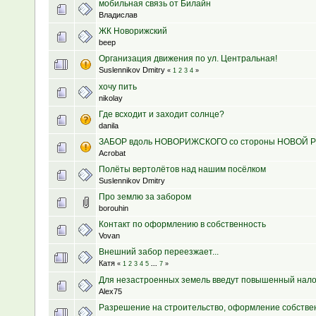
мобильная связь от Билайн
Владислав
ЖК Новорижский
beep
Организация движения по ул. Центральная!
Suslennikov Dmitry
«
1
2
3
4
»
хочу пить
nikolay
Где всходит и заходит солнце?
danila
ЗАБОР вдоль НОВОРИЖСКОГО со стороны НОВОЙ 
Acrobat
Полёты вертолётов над нашим посёлком
Suslennikov Dmitry
Про землю за забором
borouhin
Контакт по оформлению в собственность
Vovan
Внешний забор переезжает...
Катя
«
1
2
3
4
5
...
7
»
Для незастроенных земель введут повышенный нало
Alex75
Разрешение на строительство, оформление собстве