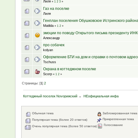
Лиля
«
1
2
3
»
Газ на поселке
Лиля
Генплан поселения Обушковское Истринского район
Matilda
«
1
2
»
эмоции по поводу Открытого письма президенту ИН
Александр
про собачек
kolyan
Оформление БТИ на дом и справки о почтовом адрес
Tschuss
Охрана в коттеджном поселке
Scorp
«
1
2
»
Страницы: [
1
]
2
Коттеджный поселок Novoрижский
→
НЕофициальная инфа
Обычная тема
Заблокированная тема
Прикрепленная тема
Популярная тема (более 20 ответов)
Голосование
Очень популярная тема (более 50 ответов)