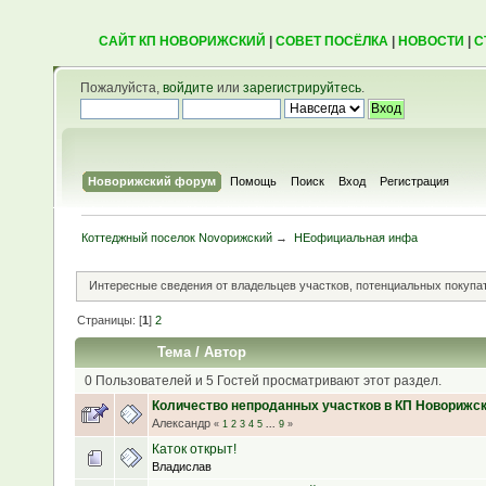
САЙТ КП НОВОРИЖСКИЙ
|
СОВЕТ ПОСЁЛКА
|
НОВОСТИ
|
С
Пожалуйста,
войдите
или
зарегистрируйтесь
.
Новорижский форум
Помощь
Поиск
Вход
Регистрация
Коттеджный поселок Novoрижский
→
НЕофициальная инфа
Интересные сведения от владельцев участков, потенциальных покупат
Страницы: [
1
]
2
Тема
/
Автор
0 Пользователей и 5 Гостей просматривают этот раздел.
Количество непроданных участков в КП Новорижс
Александр
«
1
2
3
4
5
...
9
»
Каток открыт!
Владислав