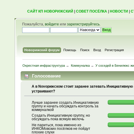
САЙТ КП НОВОРИЖСКИЙ
|
СОВЕТ ПОСЁЛКА
|
НОВОСТИ
|
С
Пожалуйста,
войдите
или
зарегистрируйтесь
.
Новорижский форум
Помощь
Поиск
Вход
Регистрация
Окрестная инфраструктура
→
Коммуналка
→
У соседей в Бенилюкс жи
Голосование
А в Novoрижском стоит заранее затевать Инициативную 
устраивают?
Лучше заранее создать Инициативную
группу и начать обсуждать контроль за
коммуналкой
Создать Инициативную группу, но
обсуждать пока всякую мелочь
Не париться, пока именно из
ИНКОМовских посёлков не пойдут
плохие слухи