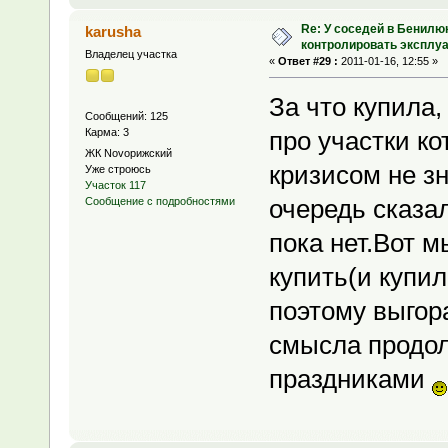
Re: У соседей в Бенилю
karusha
контролировать эксплу
Владелец участка
«
Ответ #29 :
2011-01-16, 12:55 »
За что купила,
Сообщений: 125
Карма: 3
про участки ко
ЖК Novoрижский
кризисом не з
Уже строюсь
Участок 117
очередь сказал
Сообщение с подробностями
пока нет.Вот 
купить(и купил
поэтому выгор
смысла продол
праздниками