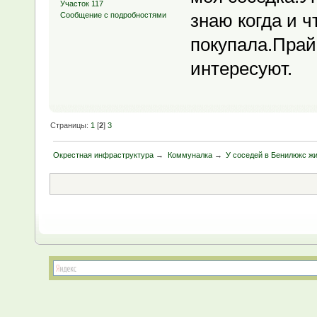
Участок 117
знаю когда и ч
Сообщение с подробностями
покупала.Прай
интересуют.
Страницы:
1
[
2
]
3
Окрестная инфраструктура
→
Коммуналка
→
У соседей в Бенилюкс жи