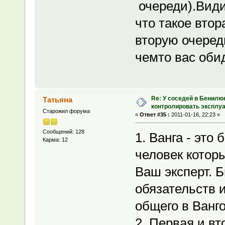
очереди).Види
что такое вто
вторую очеред
чемто вас оби
Re: У соседей в Бенилю
Татьяна
контролировать эксплу
Старожил форума
«
Ответ #35 :
2011-01-16, 22:23 »
Сообщений: 128
1. Ванга - это
Карма: 12
человек которы
Ваш эксперт. 
обязательств и
общего в Ванго
2. Первая и вт