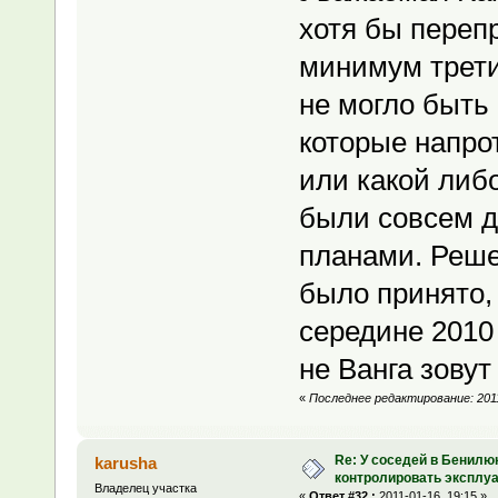
хотя бы переп
минимум третий
не могло быть
которые напро
или какой либ
были совсем д
планами. Реше
было принято, 
середине 2010
не Ванга зовут
«
Последнее редактирование: 2011
Re: У соседей в Бенилю
karusha
контролировать эксплу
Владелец участка
«
Ответ #32 :
2011-01-16, 19:15 »