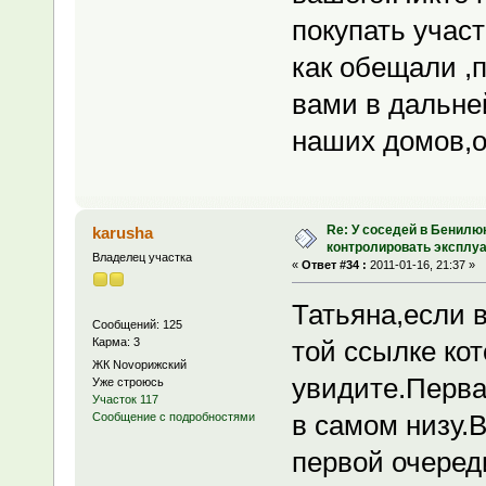
покупать учас
как обещали ,
вами в дальне
наших домов,о
Re: У соседей в Бенилю
karusha
контролировать эксплу
Владелец участка
«
Ответ #34 :
2011-01-16, 21:37 »
Татьяна,если 
Сообщений: 125
Карма: 3
той ссылке ко
ЖК Novoрижский
увидите.Перва
Уже строюсь
Участок 117
в самом низу.
Сообщение с подробностями
первой очеред