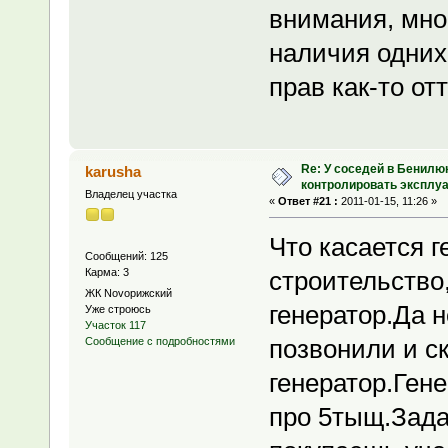
внимания, мно
наличия одних
прав как-то от
Re: У соседей в Бенилю
karusha
контролировать эксплу
Владелец участка
«
Ответ #21 :
2011-01-15, 11:26 »
Что касается 
Сообщений: 125
Карма: 3
строительство
ЖК Novoрижский
генератор.Да н
Уже строюсь
Участок 117
позвонили и с
Сообщение с подробностями
генератор.Ген
про 5тыщ.Зада