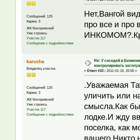
Нет,Вангой вид
Сообщений: 125
Карма: 3
про все и про
ЖК Novoрижский
ИНКОМОМ?.Кри
Уже строюсь
Участок 117
Сообщение с подробностями
Re: У соседей в Бенилю
karusha
контролировать эксплу
Владелец участка
«
Ответ #33 :
2011-01-16, 20:00 »
.Уважаемая Та
Сообщений: 125
Карма: 3
уличить или н
ЖК Novoрижский
смысла.Как бы
Уже строюсь
Участок 117
лодке.И жду в
Сообщение с подробностями
поселка, как 
вашего.Никто 