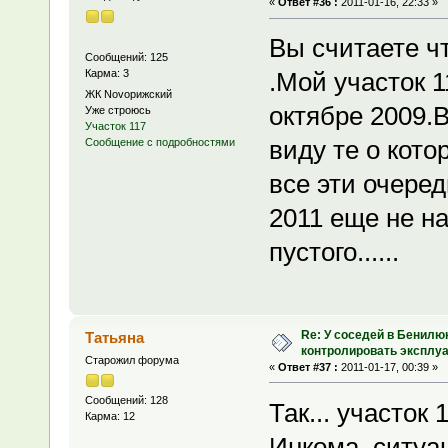
«
Ответ #36 :
2011-01-16, 22:33 »
Вы считаете чт
Сообщений: 125
Карма: 3
.Мой участок 1
ЖК Novoрижский
октябре 2009.
Уже строюсь
Участок 117
виду те о кото
Сообщение с подробностями
все эти очере
2011 еще не н
пустого......
Re: У соседей в Бенилю
Татьяна
контролировать эксплу
Старожил форума
«
Ответ #37 :
2011-01-17, 00:39 »
Сообщений: 128
Так... участо
Карма: 12
Инкома, ситуа