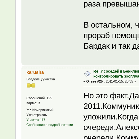
раза превыша
В остальном, 
прораб немощн
Бардак и так д
Re: У соседей в Бенилю
karusha
контролировать эксплу
Владелец участка
«
Ответ #25 :
2011-01-15, 20:35 »
Но это факт.Да
Сообщений: 125
Карма: 3
2011.Коммуник
ЖК Novoрижский
уложили.Когда
Уже строюсь
Участок 117
очереди.Алексе
Сообщение с подробностями
очереди.Комму