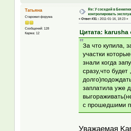
Re: У соседей в Бенилю
Татьяна
контролировать эксплу
Старожил форума
«
Ответ #31 :
2011-01-16, 18:23 »
Сообщений: 128
Цитата: karusha 
Карма: 12
За что купила, 
участки которые
знали когда зап
сразу,что будет
долго)подождать
заплатила уже д
выгораживать(не
с прошедшими 
Уважаемая Kar