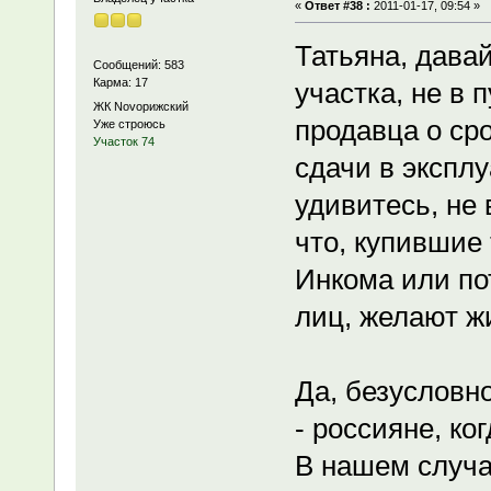
«
Ответ #38 :
2011-01-17, 09:54 »
Татьяна, давай
Сообщений: 583
Карма: 17
участка, не в
ЖК Novoрижский
продавца о ср
Уже строюсь
Участок 74
сдачи в экспл
удивитесь, не 
что, купившие
Инкома или по
лиц, желают жи
Да, безусловно
- россияне, ко
В нашем случа