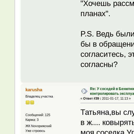
"Хочешь рассм
планах".
P.S. Ведь был
бы в обращении
согласитесь, э
согласны?
Re: У соседей в Бенилю
karusha
контролировать эксплу
Владелец участка
«
Ответ #39 :
2011-01-17, 11:13 »
Татьяна,вы сл
Сообщений: 125
Карма: 3
в ж.... ковыря
ЖК Novoрижский
моя соседка.Уп
Уже строюсь