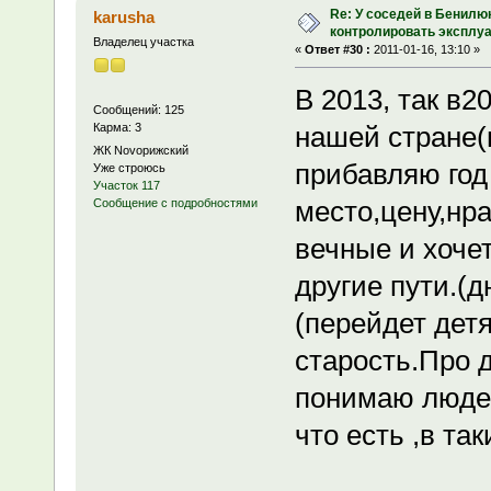
Re: У соседей в Бенилю
karusha
контролировать эксплу
Владелец участка
«
Ответ #30 :
2011-01-16, 13:10 »
В 2013, так в2
Сообщений: 125
Карма: 3
нашей стране(
ЖК Novoрижский
прибавляю год
Уже строюсь
Участок 117
место,цену,нр
Сообщение с подробностями
вечные и хочет
другие пути.(д
(перейдет детя
старость.Про д
понимаю людей
что есть ,в та