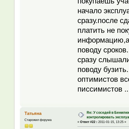
покупаешь учас
начало эксплу
сразу.после с
платить не по
информацию,а 
поводу сроков
сразу слышали
поводу бузить
оптимистов все
писсимистов ....
Re: У соседей в Бенилю
Татьяна
контролировать эксплу
Старожил форума
«
Ответ #22 :
2011-01-15, 13:25 »