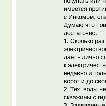
покупать или н
имеется прот
с Инкомом, ст
Думаю что пов
достаточно.
1. Сколько ра
электричество
дает - лично 
к электричест
недавно и толь
ворот и до сво
2. Тех. воды н
скважины с ги
3. Заявленные