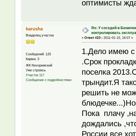
оптимисты жда
Re: У соседей в Бенилю
karusha
контролировать эксплу
Владелец участка
«
Ответ #23 :
2011-01-15, 16:07 »
1.Дело имею с
Сообщений: 125
Карма: 3
.Срок проклад
ЖК Novoрижский
поселка 2013.
Уже строюсь
Участок 117
трындит.Я так
Сообщение с подробностями
решить не може
блюдечке...)Н
Пока плачу ,н
дождались ,чт
России все хот