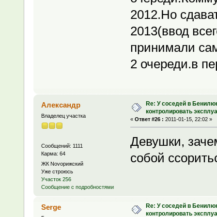
2012.Но сдават
2013(ввод все
принимали сам
2 очереди.в п
Re: У соседей в Бенилю
Александр
контролировать эксплу
Владелец участка
«
Ответ #26 :
2011-01-15, 22:02 »
Девушки, заче
Сообщений: 1111
Карма: 64
собой ссорит
ЖК Novoрижский
Уже строюсь
Участок 256
Сообщение с подробностями
Re: У соседей в Бенилю
Serge
контролировать эксплу