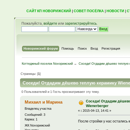
САЙТ КП НОВОРИЖСКИЙ
|
СОВЕТ ПОСЁЛКА
|
НОВОСТИ
|
С
Пожалуйста,
войдите
или
зарегистрируйтесь
.
Новорижский форум
Помощь
Поиск
Вход
Регистрация
Коттеджный поселок Novoрижский
→
Соседи! Отдадим дёшево теплую 
Страницы: [
1
]
Соседи! Отдадим дёшево теплую керамику Wiener
0 Пользователей и 1 Гость просматривают эту тему.
Соседи! Отдадим дёшево
Михаил и Марина
Wienerberger
Владелец участка
«
:
2015-04-13, 14:41 »
Сообщений: 3
Карма: 1
После стройки у нас остались 
ЖК Novoрижский