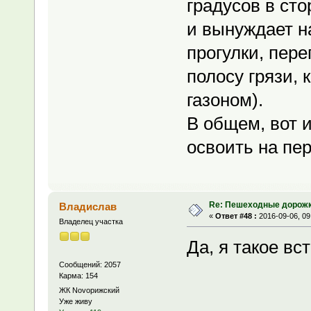
градусов в ст
и вынуждает н
прогулки, пере
полосу грязи, 
газоном).
В общем, вот 
освоить на пе
Re: Пешеходные дорожк
Владислав
«
Ответ #48 :
2016-09-06, 09
Владелец участка
Да, я такое вст
Сообщений: 2057
Карма: 154
ЖК Novoрижский
Уже живу