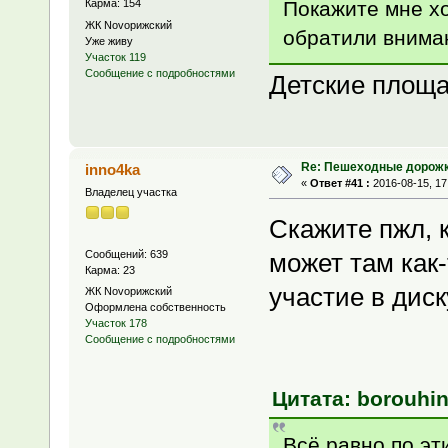
Покажите мне хо
Карма: 154
ЖК Novoрижский
обратили внима
Уже живу
Участок 119
Сообщение с подробностями
Детские площ
Re: Пешеходные дорожк
inno4ka
«
Ответ #41 :
2016-08-15, 17
Владелец участка
Скажите пжл, к
Сообщений: 639
может там как
Карма: 23
участие в дис
ЖК Novoрижский
Оформлена собственность
Участок 178
Сообщение с подробностями
Цитата: borouhin
Всё равно по эт