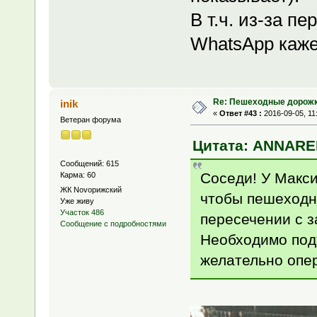
В т.ч. из-за п
WhatsApp каж
Re: Пешеходные дорожк
inik
«
Ответ #43 :
2016-09-05, 11
Ветеран форума
Цитата: ANNAREL
Сообщений: 615
Соседи! У Макси
Карма: 60
ЖК Novoрижский
чтобы пешеходн
Уже живу
Участок 486
пересечении с з
Сообщение с подробностями
Необходимо подъ
желательно опер