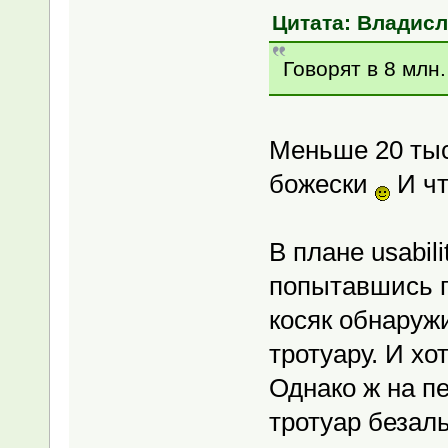
Цитата: Владисла
Говорят в 8 млн
Меньше 20 тыс
божески
И чт
В плане usabil
попытавшись п
косяк обнаруж
тротуару. И х
Однако ж на п
тротуар безаль