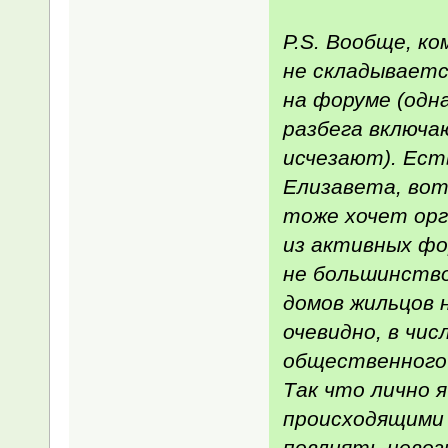
P.S. Вообще, ко
не складываетс
на форуме (одна
разбега включа
исчезают). Есть
Елизавета, вот
тоже хочет орг
из активных фо
не большинство
домов жильцов н
очевидно, в чис
общественного 
Так что лично 
происходящими 
повлиять невозм