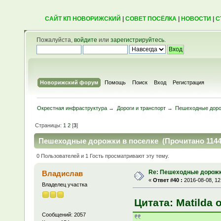
САЙТ КП НОВОРИЖСКИЙ
|
СОВЕТ ПОСЁЛКА
|
НОВОСТИ
|
С
Пожалуйста,
войдите
или
зарегистрируйтесь
.
Новорижский форум
Помощь
Поиск
Вход
Регистрация
Окрестная инфраструктура
→
Дороги и транспорт
→
Пешеходные доро
Страницы:
1
2
[
3
]
Пешеходные дорожки в поселке (Прочитано 1144
0 Пользователей и 1 Гость просматривают эту тему.
Re: Пешеходные дорожк
Владислав
«
Ответ #40 :
2016-08-08, 12
Владелец участка
Цитата: Matilda о
Сообщений: 2057