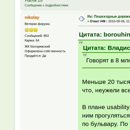
Участок 119
Сообщение с подробностями
Re: Пешеходные дорожк
nikolay
«
Ответ #49 :
2016-09-06, 11
Ветеран форума
Цитата: borouhin
Сообщений: 863
Карма: 64
Цитата: Владис
ЖК Novoрижский
Оформлена собственность
Продаётся: Да
Говорят в 8 м
Меньше 20 тысяч
что, неужели вс
В плане usabili
ним прогуляться
по бульвару. По