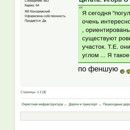
Сообщений: 863
Карма: 64
Я сегодня "погу
ЖК Novoрижский
Оформлена собственность
очень интересно
Продаётся: Да
, ориентированы
существуют ровн
участок. Т.Е. о
углом ... Я тако
по феншую
Страницы:
1
2
[
3
]
Окрестная инфраструктура
→
Дороги и транспорт
→
Пешеходные доро