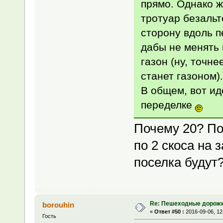
прямо. Однако ж
тротуар безальт
сторону вдоль п
дабы не менять 
газон (ну, точне
станет газоном).
В общем, вот ид
переделке
Почему 20? По 
по 2 скоса на 
поселка будут
Re: Пешеходные дорожк
borouhin
«
Ответ #50 :
2016-09-06, 12
Гость