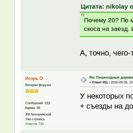
Цитата: nikolay о
Почему 20? По м
скоса на заезд.
А, точно, чего
Re: Пешеходные дорожк
Игорь О
«
Ответ #51 :
2016-09-06, 15
Ветеран форума
У некоторых по
Сообщений: 333
+ съезды на до
Карма: 36
ЖК Novoрижский
Уже строюсь
Участок 710