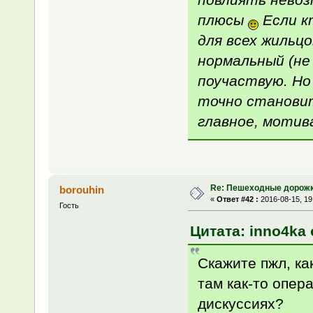
плюсы
Если к
для всех жильц
нормальный (не 
поучаствую. Но
точно становит
главное, мотив
Re: Пешеходные дорожк
borouhin
«
Ответ #42 :
2016-08-15, 19
Гость
Цитата: inno4ka 
Скажите пжл, ка
там как-то опер
дискуссиях?