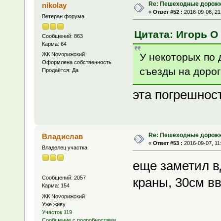
Re: Пешеходные дорожк
nikolay
«
Ответ #52 :
2016-09-06, 21
Ветеран форума
Цитата: Игорь О 
Сообщений: 863
Карма: 64
У некоторых по д
ЖК Novoрижский
Оформлена собственность
съезды на дорог
Продаётся: Да
эта погрешнос
Re: Пешеходные дорожк
Владислав
«
Ответ #53 :
2016-09-07, 11
Владелец участка
еще заметил в
Сообщений: 2057
краны, 30см вв
Карма: 154
ЖК Novoрижский
Уже живу
Участок 119
Сообщение с подробностями