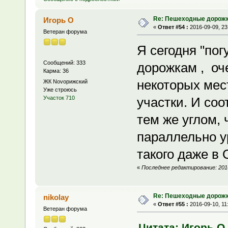
Re: Пешеходные дорожк
Игорь О
«
Ответ #54 :
2016-09-09, 23
Ветеран форума
Я сегодня "пог
Сообщений: 333
дорожкам , оч
Карма: 36
некоторых мес
ЖК Novoрижский
Уже строюсь
участки. И со
Участок 710
тем же углом, ч
параллельно ур
такого даже в 
«
Последнее редактирование: 2016
Re: Пешеходные дорожк
nikolay
«
Ответ #55 :
2016-09-10, 11
Ветеран форума
Цитата: Игорь О 