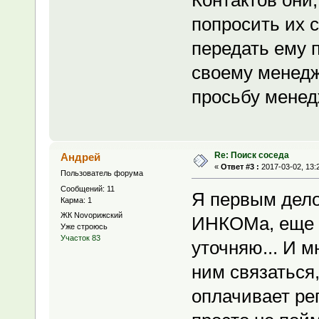
Контактов они,
попросить их 
передать ему 
своему менедж
просьбу менед
Re: Поиск соседа
Андрей
«
Ответ #3 :
2017-03-02, 13:
Пользователь форума
Сообщений: 11
Я первым дело
Карма: 1
ЖК Novoрижский
ИНКОМа, еще в
Уже строюсь
Участок 83
уточняю... И м
ним связаться,
оплачивает рег