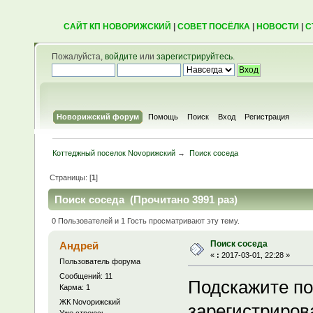
САЙТ КП НОВОРИЖСКИЙ
|
СОВЕТ ПОСЁЛКА
|
НОВОСТИ
|
С
Пожалуйста,
войдите
или
зарегистрируйтесь
.
Новорижский форум
Помощь
Поиск
Вход
Регистрация
Коттеджный поселок Novoрижский
→
Поиск соседа
Страницы: [
1
]
Поиск соседа (Прочитано 3991 раз)
0 Пользователей и 1 Гость просматривают эту тему.
Поиск соседа
Андрей
«
:
2017-03-01, 22:28 »
Пользователь форума
Сообщений: 11
Подскажите по
Карма: 1
ЖК Novoрижский
зарегистриров