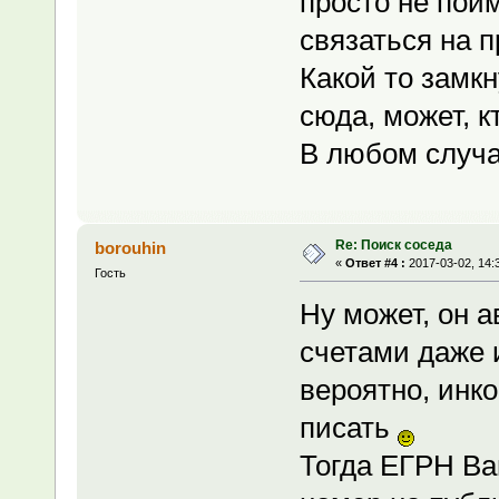
просто не пойм
связаться на п
Какой то замкн
сюда, может, к
В любом случа
Re: Поиск соседа
borouhin
«
Ответ #4 :
2017-03-02, 14:
Гость
Ну может, он а
счетами даже и
вероятно, инк
писать
Тогда ЕГРН Ва