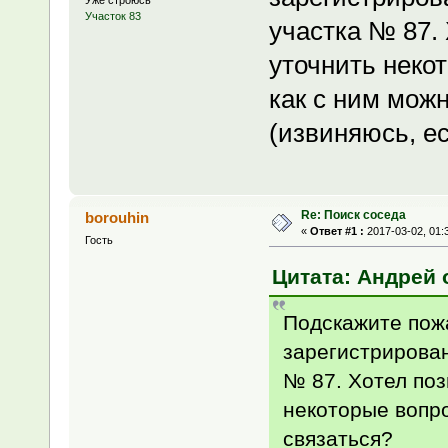
Уже строюсь
Участок 83
участка № 87.
уточнить некот
как с ним мож
(извиняюсь, ес
Re: Поиск соседа
borouhin
«
Ответ #1 :
2017-03-02, 01:
Гость
Цитата: Андрей о
Подскажите пожа
зарегистрирован
№ 87. Хотел поз
некоторые вопро
связаться?