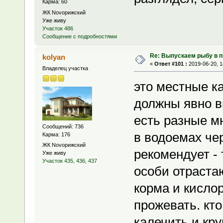
Карма: 60
ЖК Novoрижский
Уже живу
Участок 486
Сообщение с подробностями
Re: Выпускаем рыбу в 
kolyan
«
Ответ #101 :
2019-06-20, 1
Владелец участка
это местные к
должны явно в
есть разные м
Сообщений: 736
в водоемах че
Карма: 176
ЖК Novoрижский
рекомендует -
Уже живу
Участок 435, 436, 437
особи отраста
корма и кислор
прожевать. кто
калечить и кру