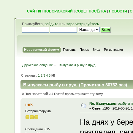
САЙТ КП НОВОРИЖСКИЙ
|
СОВЕТ ПОСЁЛКА
|
НОВОСТИ
|
С
Пожалуйста,
войдите
или
зарегистрируйтесь
.
Новорижский форум
Помощь
Поиск
Вход
Регистрация
Дружеское общение
→
Выпускаем рыбу в пруд
Страницы:
1
2
3
4
5
[
6
]
Выпускаем рыбу в пруд (Прочитано 30762 раз)
0 Пользователей и 4 Гостей просматривают эту тему.
Re: Выпускаем рыбу в 
inik
«
Ответ #100 :
2019-06-20, 1
Ветеран форума
На днях у бере
Сообщений: 615
разглядел, сер