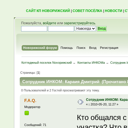
САЙТ КП НОВОРИЖСКИЙ
|
СОВЕТ ПОСЁЛКА
|
НОВОСТИ
|
С
Пожалуйста,
войдите
или
зарегистрируйтесь
.
Новорижский форум
Помощь
Поиск
Вход
Регистрация
Коттеджный поселок Novoрижский
→
Контакты ИНКОМа
→
Сотрудник 
Страницы: [
1
]
Сотрудник ИНКОМ: Караия Дмитрий (Прочитано 8
0 Пользователей и 2 Гостей просматривают эту тему.
Сотрудник ИНКОМ: Кара
F.A.Q.
«
:
2010-05-20, 11:27 »
Модератор
Кто общался с
участка? Что 
Сообщений: 71