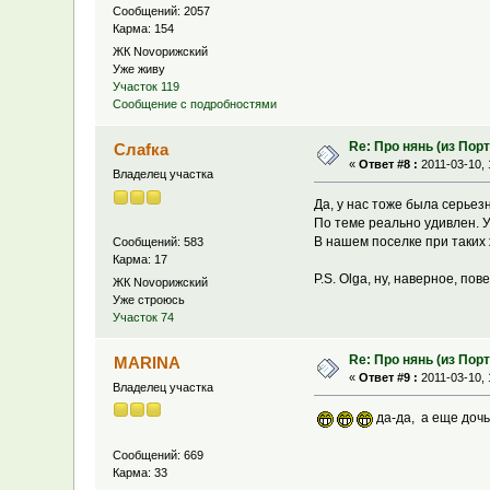
Сообщений: 2057
Карма: 154
ЖК Novoрижский
Уже живу
Участок 119
Сообщение с подробностями
Re: Про нянь (из Пор
Слаfка
«
Ответ #8 :
2011-03-10, 
Владелец участка
Да, у нас тоже была серьез
По теме реально удивлен. У
В нашем поселке при таких 
Сообщений: 583
Карма: 17
P.S. Olga, ну, наверное, по
ЖК Novoрижский
Уже строюсь
Участок 74
Re: Про нянь (из Пор
MARINA
«
Ответ #9 :
2011-03-10, 
Владелец участка
да-да, а еще дочь 
Сообщений: 669
Карма: 33