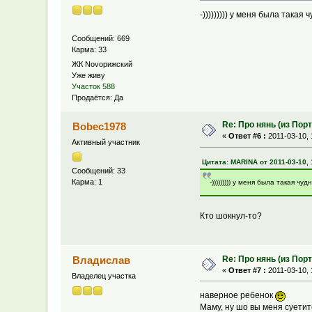
-))))))))) у меня была такая
Сообщений: 669
Карма: 33
ЖК Novoрижский
Уже живу
Участок 588
Продаётся: Да
Re: Про нянь (из Пор
Bobec1978
«
Ответ #6 :
2011-03-10, 
Активный участник
Цитата: MARINA от 2011-03-10, 
Сообщений: 33
Карма: 1
-))))))))) у меня была такая ч
Кто шокнул-то?
Re: Про нянь (из Пор
Владислав
«
Ответ #7 :
2011-03-10, 
Владелец участка
наверное ребенок
Маму, ну шо вы меня суети