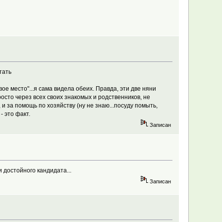
тать
свое место"...я сама видела обеих. Правда, эти две няни
росто через всех своих знакомых и родственников, не
 и за помощь по хозяйству (ну не знаю...посуду помыть,
- это факт.
Записан
и достойного кандидата...
Записан