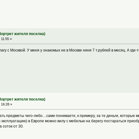
 Портрет жителя поселка)
 11:55 »
гу с Москвой. У меня у знакомых не в Москве няня 7 т.рублей в месяц. А где-т
 Портрет жителя поселка)
 16:28 »
ать предметы чего-либо....сами понимаете, к примеру, за те деньги, которые
в эксплуатацию) в Европе можно вилу с мебелью на берегу постараться приобр
 соток от 30.