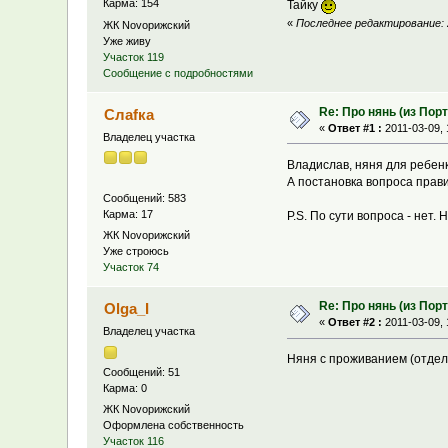
Карма: 154
Тайку
«
Последнее редактирование: 2
ЖК Novoрижский
Уже живу
Участок 119
Сообщение с подробностями
Re: Про нянь (из Пор
Слаfка
«
Ответ #1 :
2011-03-09, 
Владелец участка
Владислав, няня для ребенка
А постановка вопроса прави
Сообщений: 583
Карма: 17
P.S. По сути вопроса - нет.
ЖК Novoрижский
Уже строюсь
Участок 74
Re: Про нянь (из Пор
Olga_I
«
Ответ #2 :
2011-03-09, 
Владелец участка
Няня с проживанием (отдельн
Сообщений: 51
Карма: 0
ЖК Novoрижский
Оформлена собственность
Участок 116