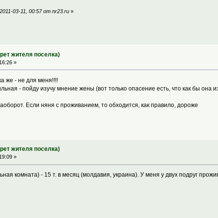
011-03-11, 00:57 от nr23.ru
»
трет жителя поселка)
16:26 »
 же - не для меня!!!!
льная - пойду изучу мнение жены (вот только опасение есть, что как бы она и
 Наоборот. Если няня с проживанием, то обходится, как правило, дороже
трет жителя поселка)
19:09 »
ая комната) - 15 т. в месяц (молдавия, украина). У меня у двух подруг прожи