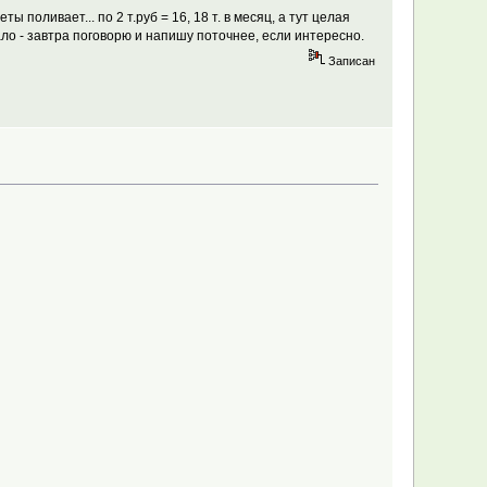
ы поливает... по 2 т.руб = 16, 18 т. в месяц, а тут целая
ало - завтра поговорю и напишу поточнее, если интересно.
Записан