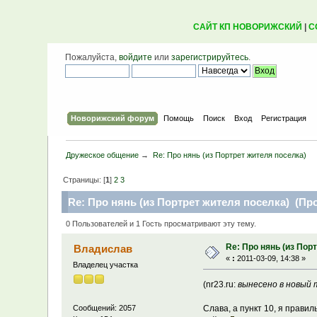
САЙТ КП НОВОРИЖСКИЙ
|
С
Пожалуйста,
войдите
или
зарегистрируйтесь
.
Новорижский форум
Помощь
Поиск
Вход
Регистрация
Дружеское общение
→
Re: Про нянь (из Портрет жителя поселка)
Страницы: [
1
]
2
3
Re: Про нянь (из Портрет жителя поселка) (Про
0 Пользователей и 1 Гость просматривают эту тему.
Re: Про нянь (из Пор
Владислав
«
:
2011-03-09, 14:38 »
Владелец участка
(nr23.ru:
вынесено в новый 
Слава, а пункт 10, я прав
Сообщений: 2057