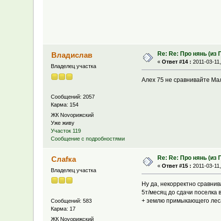
Re: Re: Про нянь (из
Владислав
«
Ответ #14 :
2011-03-11,
Владелец участка
Алех 75 не сравнивайте Мала
Сообщений: 2057
Карма: 154
ЖК Novoрижский
Уже живу
Участок 119
Сообщение с подробностями
Re: Re: Про нянь (из
Слаfка
«
Ответ #15 :
2011-03-11,
Владелец участка
Ну да, некорректно сравнив
5т/месяц до сдачи поселка 
+ землю примыкающего леса
Сообщений: 583
Карма: 17
ЖК Novoрижский