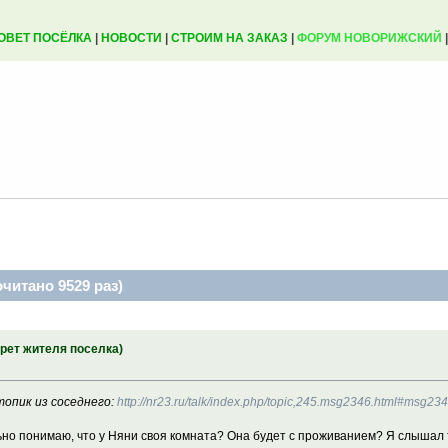
ОВЕТ ПОСЁЛКА
|
НОВОСТИ
|
СТРОИМ НА ЗАКАЗ
|
ФОРУМ НОВОРИЖСКИЙ
читано 9529 раз)
трет жителя поселка)
топик из соседнего:
http://nr23.ru/talk/index.php/topic,245.msg2346.html#msg23
ильно понимаю, что у Няни своя комната? Она будет с проживанием? Я слышал