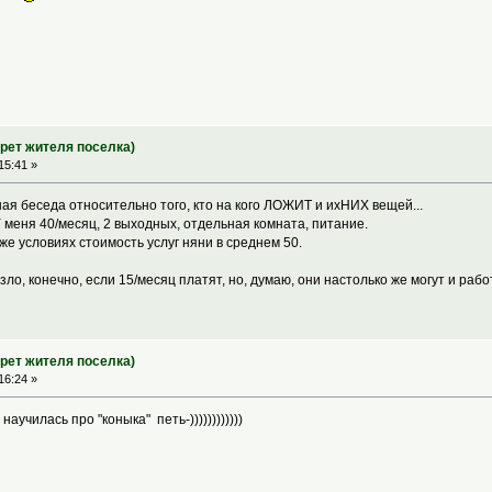
трет жителя поселка)
15:41 »
ная беседа относительно того, кто на кого ЛОЖИТ и ихНИХ вещей...
 меня 40/месяц, 2 выходных, отдельная комната, питание.
же условиях стоимость услуг няни в среднем 50.
везло, конечно, если 15/месяц платят, но, думаю, они настолько же могут и рабо
трет жителя поселка)
16:24 »
научилась про "коныка" петь-))))))))))))