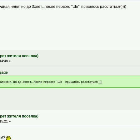
 чудная няня, но до 3хлет...после первого "Шо" пришлось расстаться-))))
трет жителя поселка)
14:48 »
14:39
удная няня, но до 3хлет...после первого "Шо" пришлось расстаться-))))
трет жителя поселка)
15:21 »
те!?