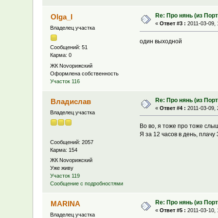
Re: Про нянь (из Пор
Olga_I
«
Ответ #3 :
2011-03-09, 
Владелец участка
один выходной
Сообщений: 51
Карма: 0
ЖК Novoрижский
Оформлена собственность
Участок 116
Re: Про нянь (из Пор
Владислав
«
Ответ #4 :
2011-03-09, 
Владелец участка
Во во, я тоже про тоже сл
Я за 12 часов в день, плачу
Сообщений: 2057
Карма: 154
ЖК Novoрижский
Уже живу
Участок 119
Сообщение с подробностями
Re: Про нянь (из Пор
MARINA
«
Ответ #5 :
2011-03-10, 
Владелец участка