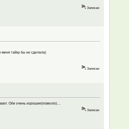
Записан
з меня тайку бы не сделала)
Записан
вают. Обе очень хорошие(повезло)....
Записан