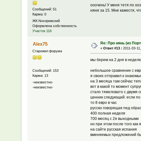
ооочень! У меня тетя по хозя
Сообщений: 51
няня за 15. Мне кажестя, ч
Карма: 0
ЖК Novoрижский
Оформлена собственность
Участок 116
Re: Про нянь (из Пор
Alex75
«
Ответ #13 :
2011-03-11,
Старожил форума
мы берем на 2 дня в неделю 
небольшое сравнение с ев
Сообщений: 153
Карма: 13
я своих отправил к знакомы
на 3 месяца там сейчас тепл
-неизвестно-
вот в какой то момент супру
-неизвестно-
стало тяжеловато с двумя 
ценник следующий: если по
то 8 евро в час
русско говорящая пед образ
400 полная неделя
700 месяц с 2я выходными
но при этом после того как
на сайте русская испания
вменяемых предложений было