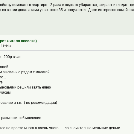
йству помогает в квартире - 2 раза в неделю убирается, стирает и гладит...цвет
то со всеми допалатами у них тоже 35 и получается. Даже интересно самой ст
трет жителя поселка)
 11:44 »
- 200р в час
ропой
м в испанию рядом с малагой
о...
ге
сыновьями решили взять няню
 часам
ование и т.п. ( по рекомендации)
 я разместил объявление
 не просто много а очень много ..... за значительно меньшие деньги