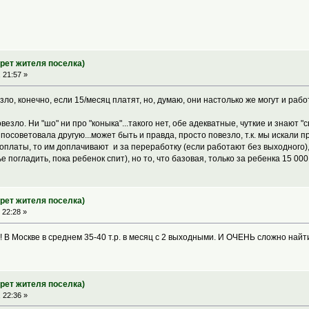
трет жителя поселка)
 21:57 »
везло, конечно, если 15/месяц платят, но, думаю, они настолько же могут и рабо
везло. Ни "шо" ни про "коныка"...такого нет, обе адекватные, чуткие и знают "
посоветовала другую...может быть и правда, просто повезло, т.к. мы искали п
я оплаты, то им доплачивают и за переработку (если работают без выходного),
е погладить, пока ребенок спит), но то, что базовая, только за ребенка 15 000 
трет жителя поселка)
 22:28 »
о! В Москве в среднем 35-40 т.р. в месяц с 2 выходными. И ОЧЕНЬ сложно найт
трет жителя поселка)
 22:36 »