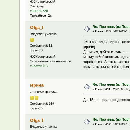
ЖК Novoрижский
Уже живу
Участок 588
Продаётся: Да
Re: Про нянь (из Пор
Olga_I
«
Ответ #10 :
2011-03-10,
Владелец участка
P.S. Olga, ну, наверное, по
Сообщений: 51
[/quote]
Карма: 0
Да, моим, действительно, по
ЖК Novoрижский
между собой знакомы, одна 
Оформлена собственность
через аг-ва...А что касаетс
Участок 116
покушать приготовить...бель
Re: Про нянь (из Пор
Ирина
«
Ответ #11 :
2011-03-10,
Старожил форума
Да, 15 т.р. - реально дешев
Сообщений: 169
Карма: 5
Re: Про нянь (из Пор
Olga_I
«
Ответ #12 :
2011-03-10,
Владелец участка