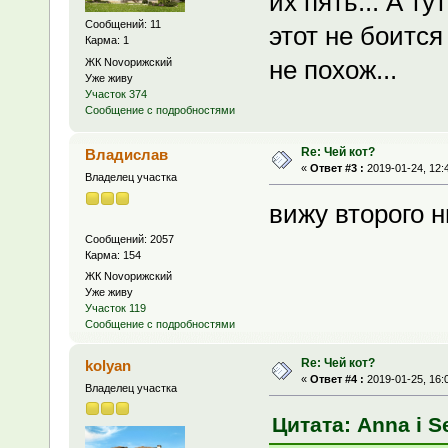
их пять... А т
Сообщений: 11
этот не боится
Карма: 1
не похож...
ЖК Novoрижский
Уже живу
Участок 374
Сообщение с подробностями
Re: Чей кот?
Владислав
«
Ответ #3 :
2019-01-24, 12:
Владелец участка
вижу второго 
Сообщений: 2057
Карма: 154
ЖК Novoрижский
Уже живу
Участок 119
Сообщение с подробностями
Re: Чей кот?
kolyan
«
Ответ #4 :
2019-01-25, 16:
Владелец участка
Цитата: Anna i Se