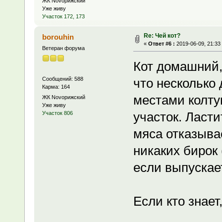
ЖК Novoрижский
Уже живу
Участок 172, 173
Re: Чей кот?
borouhin
«
Ответ #6 :
2019-06-09, 21:33
Ветеран форума
Кот домашний,
Сообщений: 588
что несколько 
Карма: 164
местами колту
ЖК Novoрижский
Уже живу
участок. Ласти
Участок 806
мяса отказывае
никаких бирок
если выпускает
Если кто знает