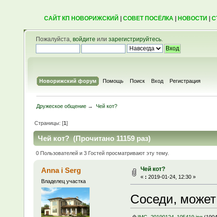
САЙТ КП НОВОРИЖСКИЙ
|
СОВЕТ ПОСЁЛКА
|
НОВОСТИ
|
С
Пожалуйста,
войдите
или
зарегистрируйтесь
.
Новорижский форум
Помощь
Поиск
Вход
Регистрация
Дружеское общение
→
Чей кот?
Страницы: [
1
]
Чей кот? (Прочитано 11159 раз)
0 Пользователей и 3 Гостей просматривают эту тему.
Чей кот?
Anna i Serg
«
:
2019-01-24, 12:30 »
Владелец участка
Соседи, может 
IMG_20190124_105419.jpg
(1904