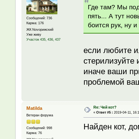
Где там? Мы по
пять... А тут но
Сообщений: 736
Карма: 176
боится рук, ну и
ЖК Novoрижский
Уже живу
Участок 435, 436, 437
если любите и
стерилизуйте 
иначе ваши пр
проблемой ваш
Re: Чей кот?
Matilda
«
Ответ #5 :
2019-04-11, 16:1
Ветеран форума
Найден кот, до
Сообщений: 998
Карма: 76