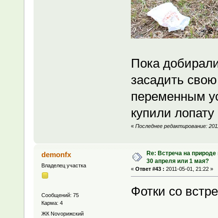
Пока добирали
засадить свою 
переменным ус
купили лопату 
«
Последнее редактирование: 2011
Re: Встреча на природе
demonfx
30 апреля или 1 мая?
Владелец участка
«
Ответ #43 :
2011-05-01, 21:22 »
Фотки со встр
Сообщений: 75
Карма: 4
ЖК Novoрижский