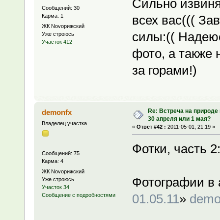
Сильно извиня
Сообщений: 30
Карма: 1
всех вас((( За
ЖК Novoрижский
силы:(( Надею
Уже строюсь
Участок 412
фото, а также
за горами!)
Re: Встреча на природе
demonfx
30 апреля или 1 мая?
Владелец участка
«
Ответ #42 :
2011-05-01, 21:19 »
Фотки, часть 2
Сообщений: 75
Карма: 4
ЖК Novoрижский
Фотографии в 
Уже строюсь
Участок 34
01.05.11
»
demo
Сообщение с подробностями