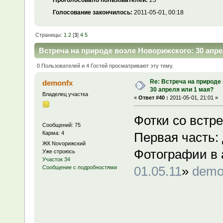
Проголосовало пользователей:
23
Голосование закончилось:
2011-05-01, 00:18
Страницы:
1
2
[
3
]
4
5
Встреча на природе возле Новорижского: 30 апре
0 Пользователей и 4 Гостей просматривают эту тему.
Re: Встреча на природе
demonfx
30 апреля или 1 мая?
Владелец участка
«
Ответ #40 :
2011-05-01, 21:01 »
Фотки со встр
Сообщений: 75
Карма: 4
Первая часть:
ЖК Novoрижский
Фотографии в 
Уже строюсь
Участок 34
01.05.11
»
demo
Сообщение с подробностями