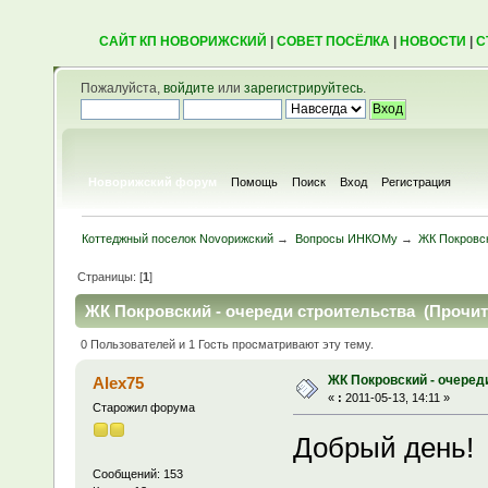
САЙТ КП НОВОРИЖСКИЙ
|
СОВЕТ ПОСЁЛКА
|
НОВОСТИ
|
С
Пожалуйста,
войдите
или
зарегистрируйтесь
.
Новорижский форум
Помощь
Поиск
Вход
Регистрация
Коттеджный поселок Novoрижский
→
Вопросы ИНКОМу
→
ЖК Покровск
Страницы: [
1
]
ЖК Покровский - очереди строительства (Прочита
0 Пользователей и 1 Гость просматривают эту тему.
ЖК Покровский - очеред
Alex75
«
:
2011-05-13, 14:11 »
Старожил форума
Добрый день!
Сообщений: 153