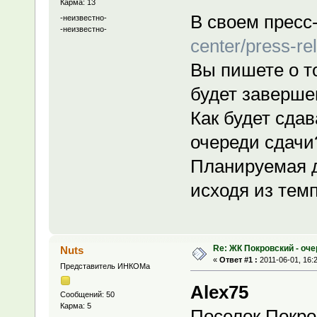
Карма: 13
В своем пресс
-неизвестно-
-неизвестно-
center/press-re
Вы пишете о то
будет завершен
Как будет сдав
очереди сдачи
Планируемая д
исходя из тем
Re: ЖК Покровский - оч
Nuts
«
Ответ #1 :
2011-06-01, 16:
Представитель ИНКОМа
Alex75
Сообщений: 50
Карма: 5
Поселок Покро