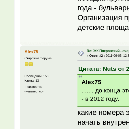
года - бульва
Организация п
детские площад
Re: ЖК Покровский - оч
Alex75
«
Ответ #2 :
2011-06-03, 12:
Старожил форума
Цитата: Nuts от 2
Сообщений: 153
Alex75
Карма: 13
-неизвестно-
......, до конца
-неизвестно-
- в 2012 году.
какие номера э
начать внутре