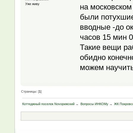
Уже живу
на московском 
были потухшие
вводные -до о
часов 15 мин 0
Такие вещи ра
обидно конечно
можем научить
Страницы: [
1
]
Коттеджный поселок Novoрижский
→
Вопросы ИНКОМу
→
ЖК Покровск