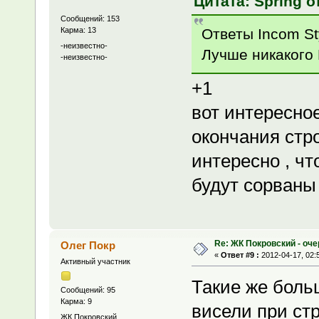
Цитата: Spring от
Сообщений: 153
Ответы Incom St
Карма: 13
-неизвестно-
Лучше никакого 
-неизвестно-
+1
вот интересно
окончания стр
интересно , чт
будут сорваны
Re: ЖК Покровский - оч
Олег Покр
«
Ответ #9 :
2012-04-17, 02:
Активный участник
Такие же боль
Сообщений: 95
Карма: 9
висели при ст
ЖК Покровский