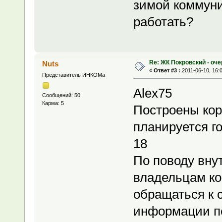
зимой коммуни
работать?
Re: ЖК Покровский - оч
Nuts
«
Ответ #3 :
2011-06-10, 16:
Представитель ИНКОМа
Alex75
Сообщений: 50
Карма: 5
Построены корп
планируется гот
18
По поводу вну
владельцам ко
обращаться к 
информации по