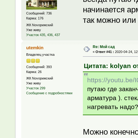
начинается арм
Сообщений: 736
так можно или
Карма: 176
ЖК Novoрижский
Уже живу
Участок 435, 436, 437
Re: Мой сад
utemkin
«
Ответ #41 :
2020-04-24, 12
Владелец участка
Цитата: kolyan о
Сообщений: 393
Карма: 26
https://youtu.be
ЖК Novoрижский
Уже живу
путаю где закан
Участок 299
Сообщение с подробностями
арматура ). сте
нагревать надо
Можно конечно