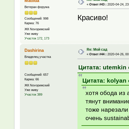
Matilda
«
Ответ #43 :
2020-04-24, 23
Ветеран форума
Красиво!
Сообщений: 998
Карма: 76
ЖК Novoрижский
Уже живу
Участок 172, 173
Re: Мой сад
Dashirina
«
Ответ #44 :
2020-04-26, 00
Владелец участка
Цитата: utemkin 
Сообщений: 657
Цитата: kolyan 
Карма: 66
ЖК Novoрижский
Уже живу
хотя обода из 
Участок 389
тянут внимание
тоже нарезали 
очень sustainabi