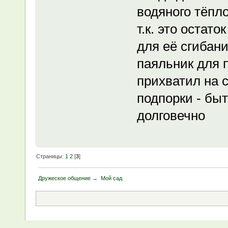
водяного тёпло
т.к. это остат
для её сгибани
паяльник для 
прихватил на 
подпорки - быт
долговечно
Страницы:
1
2
[
3
]
Дружеское общение
→
Мой сад