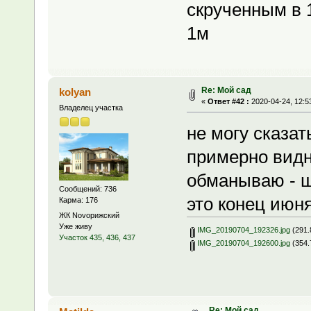
скрученным в 
1м
Re: Мой сад
kolyan
«
Ответ #42 :
2020-04-24, 12:5
Владелец участка
не могу сказат
примерно видно
обманываю - ш
Сообщений: 736
это конец июня
Карма: 176
ЖК Novoрижский
Уже живу
IMG_20190704_192326.jpg
(291.
Участок 435, 436, 437
IMG_20190704_192600.jpg
(354.
Re: Мой сад