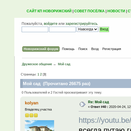
САЙТ КП НОВОРИЖСКИЙ
|
СОВЕТ ПОСЁЛКА
|
НОВОСТИ
|
С
Пожалуйста,
войдите
или
зарегистрируйтесь
.
Новорижский форум
Помощь
Поиск
Вход
Регистрация
Дружеское общение
→
Мой сад
Страницы:
1
2
[
3
]
Мой сад (Прочитано 26675 раз)
0 Пользователей и 2 Гостей просматривают эту тему.
Re: Мой сад
kolyan
«
Ответ #40 :
2020-04-24, 12
Владелец участка
https://youtu.
всегда путаю г