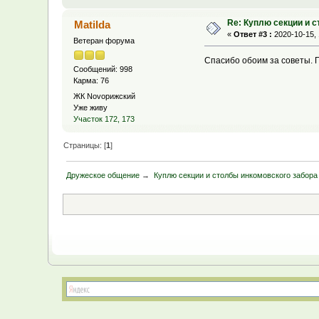
Re: Куплю секции и 
Matilda
«
Ответ #3 :
2020-10-15, 
Ветеран форума
Спасибо обоим за советы. По
Сообщений: 998
Карма: 76
ЖК Novoрижский
Уже живу
Участок 172, 173
Страницы: [
1
]
Дружеское общение
→
Куплю секции и столбы инкомовского забора