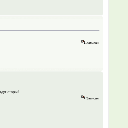
Записан
адут старый
Записан