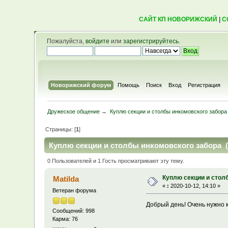
САЙТ КП НОВОРИЖСКИЙ
|
С
Пожалуйста,
войдите
или
зарегистрируйтесь
.
Новорижский форум
Помощь
Поиск
Вход
Регистрация
Дружеское общение
→
Куплю секции и столбы инкомовского забора
Страницы: [
1
]
Куплю секции и столбы инкомовского забора (
0 Пользователей и 1 Гость просматривают эту тему.
Куплю секции и стол
Matilda
«
:
2020-10-12, 14:10 »
Ветеран форума
Добрый день! Очень нужно к
Сообщений: 998
Карма: 76