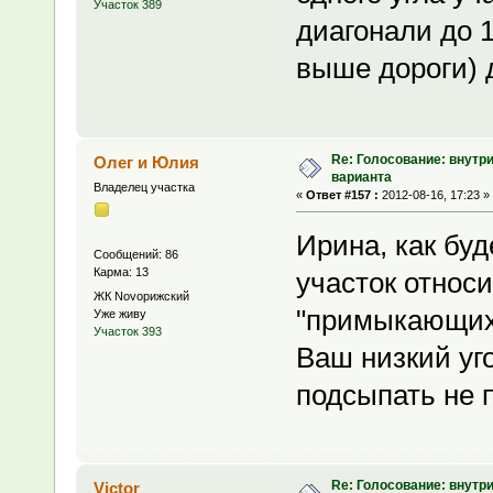
Участок 389
диагонали до 1
выше дороги) д
Re: Голосование: внутр
Олег и Юлия
варианта
Владелец участка
«
Ответ #157 :
2012-08-16, 17:23 »
Ирина, как бу
Сообщений: 86
Карма: 13
участок относи
ЖК Novoрижский
"примыкающих"
Уже живу
Участок 393
Ваш низкий уг
подсыпать не 
Re: Голосование: внутр
Victor