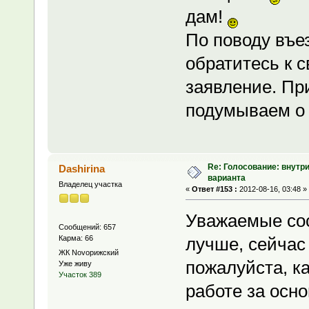
дам!
По поводу въез
обратитесь к 
заявление. Пр
подумываем о 
Re: Голосование: внутр
Dashirina
варианта
Владелец участка
«
Ответ #153 :
2012-08-16, 03:48 »
Уважаемые сос
Сообщений: 657
Карма: 66
лучше, сейчас 
ЖК Novoрижский
пожалуйста, к
Уже живу
Участок 389
работе за осно