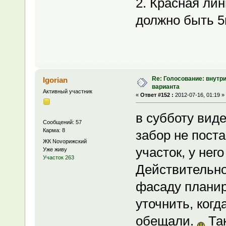
2. Красная лин
должно быть 5
Re: Голосование: внутр
Igorian
варианта
Активный участник
«
Ответ #152 :
2012-07-16, 01:19 »
в субботу вид
Сообщений: 57
Карма: 8
забор не пост
ЖК Novoрижский
участок, у нег
Уже живу
Участок 263
Действительно,
фасаду планир
уточнить, ког
обещали.
Так