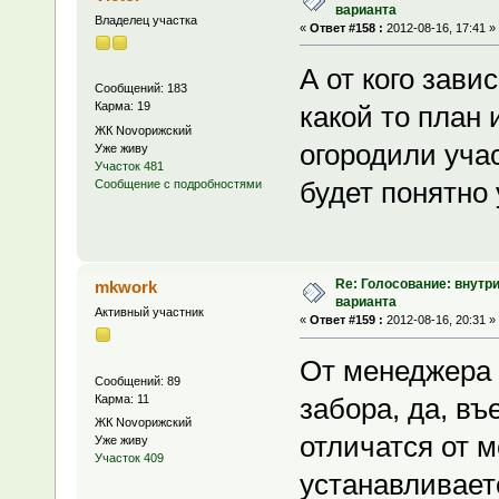
варианта
Владелец участка
«
Ответ #158 :
2012-08-16, 17:41 »
А от кого зави
Сообщений: 183
Карма: 19
какой то план 
ЖК Novoрижский
огородили уча
Уже живу
Участок 481
будет понятно
Сообщение с подробностями
Re: Голосование: внутр
mkwork
варианта
Активный участник
«
Ответ #159 :
2012-08-16, 20:31 »
От менеджера
Сообщений: 89
Карма: 11
забора, да, въ
ЖК Novoрижский
отличатся от м
Уже живу
Участок 409
устанавливает