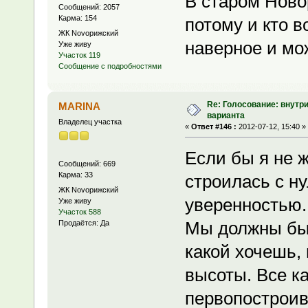
В старом Ново
Сообщений: 2057
Карма: 154
потому и кто в
ЖК Novoрижский
наверное и мож
Уже живу
Участок 119
Сообщение с подробностями
Re: Голосование: внутр
MARINA
варианта
Владелец участка
«
Ответ #146 :
2012-07-12, 15:40 »
Если бы я не ж
Сообщений: 669
Карма: 33
строилась с ну
ЖК Novoрижский
уверенностью.
Уже живу
Участок 588
Мы должны был
Продаётся: Да
какой хочешь,
высоты. Все ка
первопостроив