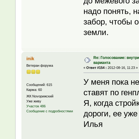
до межевого з
надо понять, н
забор, чтобы 
земли.
Re: Голосование: внутр
inik
варианта
Ветеран форума
«
Ответ #154 :
2012-08-16, 11:23 »
У меня пока не
Сообщений: 615
Карма: 60
ставят по генп
ЖК Novoрижский
Я, когда строй
Уже живу
Участок 486
дороги, ее уже 
Сообщение с подробностями
Илья