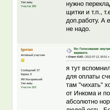
нужно перекла
Уже живу
Участок 389
щитки и т.п., 
доп.работу. А 
не надо.
Re: Голосование: внутр
Igorian
варианта
Активный участник
«
Ответ #143 :
2012-07-12, 00:51 »
я тут вспомни
Сообщений: 57
Карма: 8
для оплаты сче
ЖК Novoрижский
там "чихать" 
Уже живу
Участок 263
от Инкома и по
абсолютно нор
людей есть. Б