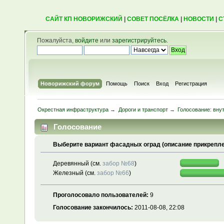
САЙТ КП НОВОРИЖСКИЙ
|
СОВЕТ ПОСЁЛКА
|
НОВОСТИ
|
С
Пожалуйста,
войдите
или
зарегистрируйтесь
.
Новорижский форум
Помощь
Поиск
Вход
Регистрация
Окрестная инфраструктура
→
Дороги и транспорт
→
Голосование: вну
Голосование
Выберите вариант фасадных оград (описание прикрепл
Деревянный (см.
забор №68
)
Железный (см.
забор №66
)
Проголосовало пользователей:
9
Голосование закончилось:
2011-08-08, 22:08