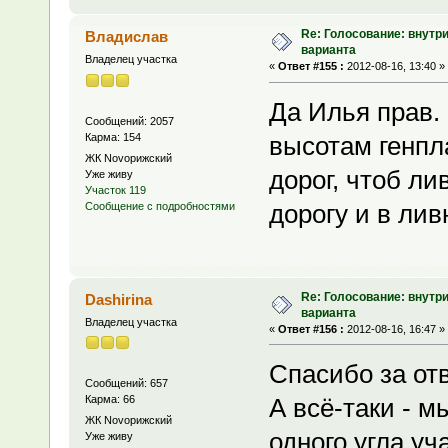
Re: Голосование: внутр
Владислав
варианта
Владелец участка
«
Ответ #155 :
2012-08-16, 13:40 »
Да Илья прав.
Сообщений: 2057
Карма: 154
высотам генпл
ЖК Novoрижский
дорог, чтоб ли
Уже живу
Участок 119
дорогу и в лив
Сообщение с подробностями
Re: Голосование: внутр
Dashirina
варианта
Владелец участка
«
Ответ #156 :
2012-08-16, 16:47 »
Спасибо за отв
Сообщений: 657
Карма: 66
А всё-таки - 
ЖК Novoрижский
одного угла уч
Уже живу