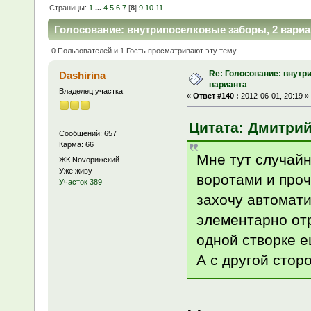
Страницы:
1
...
4
5
6
7
[
8
]
9
10
11
Голосование: внутрипоселковые заборы, 2 вариан
0 Пользователей и 1 Гость просматривают эту тему.
Re: Голосование: внутр
Dashirina
варианта
Владелец участка
«
Ответ #140 :
2012-06-01, 20:19 »
Цитата: Дмитрий-
Сообщений: 657
Карма: 66
Мне тут случайн
ЖК Novoрижский
Уже живу
воротами и проч
Участок 389
захочу автомати
элементарно от
одной створке е
А с другой сторон