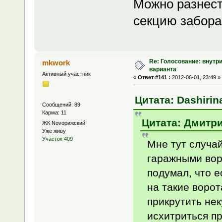
Можно разнести
секцию забора,
Re: Голосование: внутр
mkwork
варианта
Активный участник
«
Ответ #141 :
2012-06-01, 23:49 »
Цитата: Dashirina
Сообщений: 89
Карма: 11
Цитата: Дмитрий
ЖК Novoрижский
Уже живу
Участок 409
Мне тут случай
гаражными вор
подумал, что е
на такие воро
прикрутить нек
исхитриться пр