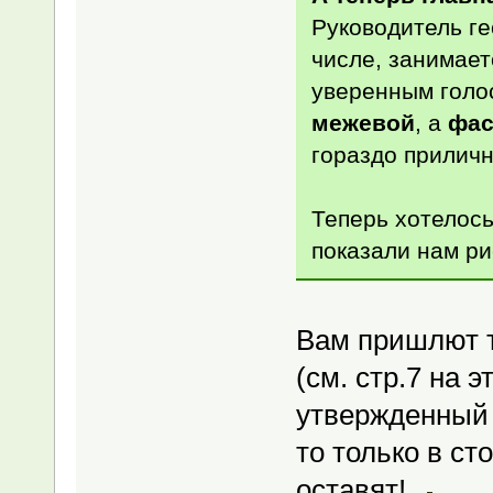
Руководитель ге
числе, занимает
уверенным голос
межевой
, а
фа
гораздо приличн
Теперь хотелос
показали нам ри
Вам пришлют т
(см. стр.7 на э
утвержденный 
то только в ст
оставят!