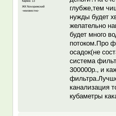
Карма: 13
глубже,тем чи
ЖК Novoрижский
-неизвестно-
нужды будет хв
желательно на
будет много в
потоком.Про ф
осадок(не сост
система фильт
300000р., и к
фильтра.Лучше
канализация т
кубаметры как