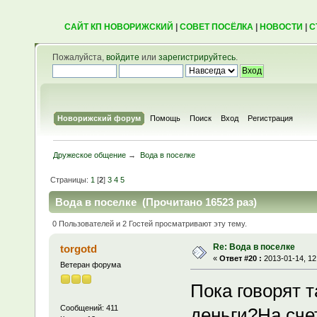
САЙТ КП НОВОРИЖСКИЙ
|
СОВЕТ ПОСЁЛКА
|
НОВОСТИ
|
С
Пожалуйста,
войдите
или
зарегистрируйтесь
.
Новорижский форум
Помощь
Поиск
Вход
Регистрация
Дружеское общение
→
Вода в поселке
Страницы:
1
[
2
]
3
4
5
Вода в поселке (Прочитано 16523 раз)
0 Пользователей и 2 Гостей просматривают эту тему.
Re: Вода в поселке
torgotd
«
Ответ #20 :
2013-01-14, 12
Ветеран форума
Пока говорят т
Сообщений: 411
деньги?На сче