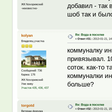
добавил - так
ЖК Novoрижский
-неизвестно-
шоб так и был
Re: Вода в поселке
kolyan
«
Ответ #31 :
2013-01-21, 14
Владелец участка
коммуналку ин
привязывал. 10
соток. как-то т
Сообщений: 736
коммуналки ин
Карма: 176
ЖК Novoрижский
больше?
Уже живу
Участок 435, 436, 437
Re: Вода в поселке
torgotd
«
Ответ #32 :
2013-01-21, 15
Ветеран форума