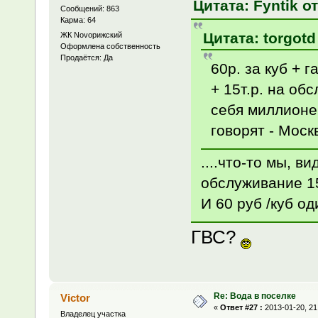
Цитата: Fyntik от
Сообщений: 863
Карма: 64
Цитата: torgotd
ЖК Novoрижский
Оформлена собственность
Продаётся: Да
60р. за куб + 
+ 15т.р. на об
себя миллионеро
говорят - Моск
....что-то мы, ви
обслуживание 15
И 60 руб /куб о
ГВС?
Re: Вода в поселке
Victor
«
Ответ #27 :
2013-01-20, 21
Владелец участка