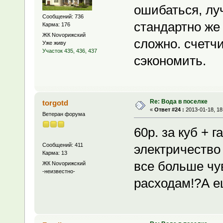
ошибаться, лу
Сообщений: 736
стандартно же
Карма: 176
ЖК Novoрижский
сложно. счетчи
Уже живу
Участок 435, 436, 437
сэкономить.
Re: Вода в поселке
torgotd
«
Ответ #24 :
2013-01-18, 18
Ветеран форума
60р. за куб + 
Сообщений: 411
электричество 
Карма: 13
все больше чувс
ЖК Novoрижский
-неизвестно-
расходам!?А ещ