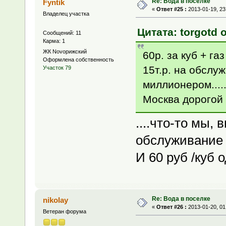
Re: Вода в поселке
Fyntik
«
Ответ #25 :
2013-01-19, 23
Владелец участка
Цитата: torgotd о
Сообщений: 11
Карма: 1
ЖК Novoрижский
60р. за куб + га
Оформлена собственность
15т.р. на обслу
Участок 79
миллионером......
Москва дорогой 
....что-то мы, 
обслуживание 
И 60 руб /куб 
Re: Вода в поселке
nikolay
«
Ответ #26 :
2013-01-20, 01
Ветеран форума