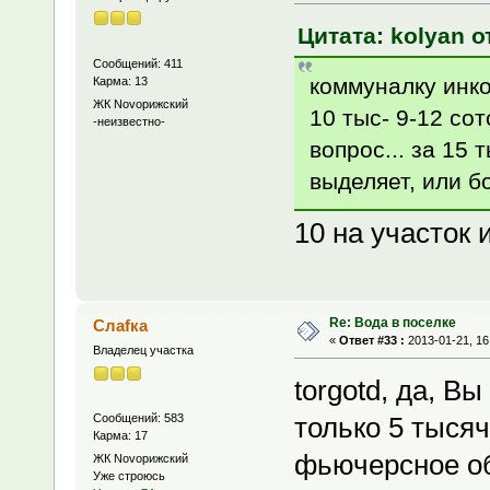
Цитата: kolyan о
Сообщений: 411
коммуналку инко
Карма: 13
ЖК Novoрижский
10 тыс- 9-12 сото
-неизвестно-
вопрос... за 15
выделяет, или 
10 на участок и
Re: Вода в поселке
Слаfка
«
Ответ #33 :
2013-01-21, 16
Владелец участка
torgotd, да, 
Сообщений: 583
только 5 тысяч
Карма: 17
фьючерсное обя
ЖК Novoрижский
Уже строюсь