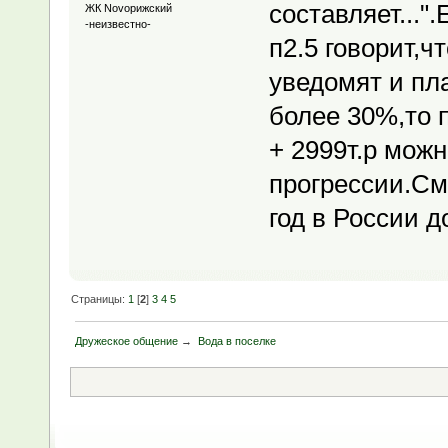
составляет..."
ЖК Novoрижский
-неизвестно-
п2.5 говорит,ч
уведомят и пла
более 30%,то 
+ 2999т.р мож
прогрессии.См
год в России 
Страницы:
1
[
2
]
3
4
5
Дружеское общение
→
Вода в поселке