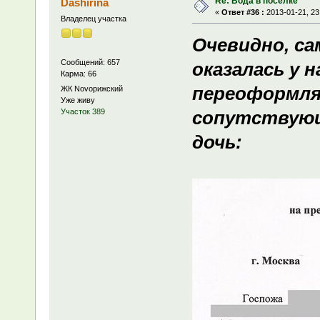
Re: Вода в поселке
Dashirina
«
Ответ #36 :
2013-01-21, 23
Владелец участка
Очевидно, са
Сообщений: 657
оказалась у 
Карма: 66
переоформлял
ЖК Novoрижский
Уже живу
сопутствующ
Участок 389
дочь: