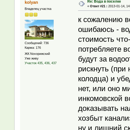
Re: Вода в поселке
kolyan
«
Ответ #21 :
2013-01-14, 14
Владелец участка
к сожалению вс
ошибаюсь - во
стоимость что-
Сообщений: 736
потребляете в
Карма: 176
ЖК Novoрижский
будут за водоо
Уже живу
Участок 435, 436, 437
рискнуть (при
колодца) и уб
нет, или оно 
инкомовской во
доказывать на
хозбыт канализ
ну и лишний с