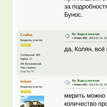
за подробност
Бунос.
Re: Вода в поселке
Слаfка
«
Ответ #22 :
2013-01-14, 15
Владелец участка
да, Колян, всё
Сообщений: 583
Карма: 17
ЖК Novoрижский
Уже строюсь
Участок 74
Re: Вода в поселке
kolyan
«
Ответ #23 :
2013-01-18, 10
Владелец участка
мерить можно 
количество пр