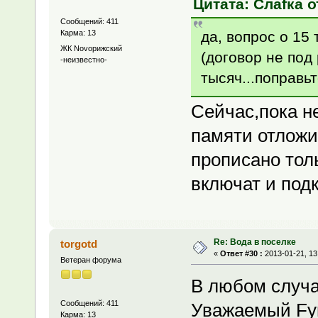
Цитата: Слаfка о
Сообщений: 411
да, вопрос о 15
Карма: 13
ЖК Novoрижский
(договор не под
-неизвестно-
тысяч...поправь
Сейчас,пока не
памяти отложи
прописано толь
включат и подк
Re: Вода в поселке
torgotd
«
Ответ #30 :
2013-01-21, 13
Ветеран форума
В любом случа
Сообщений: 411
Уважаемый Fynt
Карма: 13