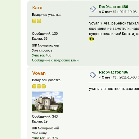
Re: Участок 486
Катя
«
Ответ #2 :
2011-10-08, 
Владелец участка
Vovan:) Ага, ребенок таска
еще меня не заметили, наве
пущего реализма! Кстати, с
Сообщений: 130
Карма: 36
ЖК Novoрижский
Уже строюсь
Участок 486
Сообщение с подробностями
Re: Участок 486
Vovan
«
Ответ #3 :
2011-10-08, 
Владелец участка
учитывая плотность застройк
Сообщений: 343
Карма: 19
ЖК Novoрижский
Уже живу
Участок 375,376