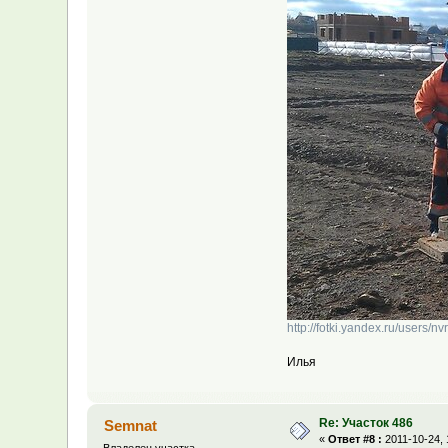
http://fotki.yandex.ru/users/n
Илья
Re: Участок 486
Semnat
«
Ответ #8 :
2011-10-24, 
Владелец участка