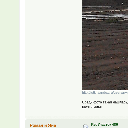
http://fotki.yandex.ru/users/n
Среди фото такая нашлась, 
Катя и Илья
Re: Участок 486
Роман и Яна