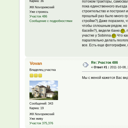
Карма: 36
потоком тракторы, самосвал
пока единственного въезда 
ЖК Novoрижский
строительство и построил и
Уже строюсь
прошлый раз было много гря
Участок 486
стройки?) Даже поразило, ч
Сообщение с подробностями
чтобы сплошным рядом, но в
басейн?), видели баню
,
участке у Sobinna
Что ка
параллельно делать геолог
все. Есть еще фотографии, 
Re: Участок 486
Vovan
«
Ответ #1 :
2011-10-08, 
Владелец участка
Мы с женой кажется Вас вид
Сообщений: 343
Карма: 19
ЖК Novoрижский
Уже живу
Участок 375,376