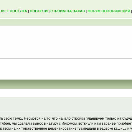
ОВЕТ ПОСЁЛКА
|
НОВОСТИ
|
СТРОИМ НА ЗАКАЗ
|
ФОРУМ НОВОРИЖСКИЙ
ь свою темку. Несмотря на то, что начало стройки планируем только на будущ
ктября, мы сделали вынос в натуру с Инкомом, воткнули нам заранее приобре
йством на их торжественное цементирование! Замешали в ведерке кашицу и