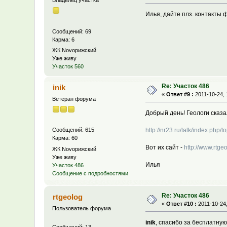
Илья, дайте плз. контакты 
Сообщений: 69
Карма: 6
ЖК Novoрижский
Уже живу
Участок 560
Re: Участок 486
inik
«
Ответ #9 :
2011-10-24, 
Ветеран форума
Добрый день! Геологи сказа
http://nr23.ru/talk/index.php/t
Сообщений: 615
Карма: 60
Вот их сайт -
http://www.rtgeo
ЖК Novoрижский
Уже живу
Илья
Участок 486
Сообщение с подробностями
Re: Участок 486
rtgeolog
«
Ответ #10 :
2011-10-24,
Пользователь форума
inik
, спасибо за бесплатну