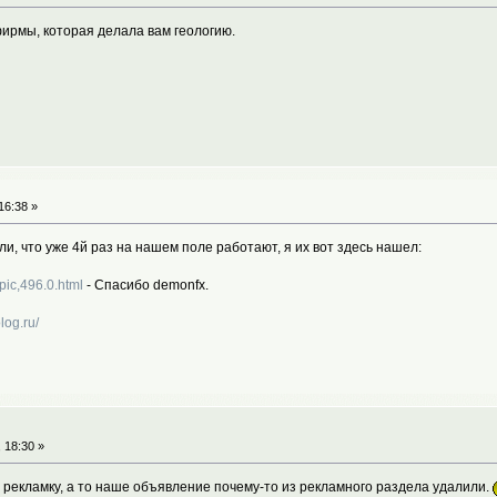
фирмы, которая делала вам геологию.
16:38 »
ли, что уже 4й раз на нашем поле работают, я их вот здесь нашел:
opic,496.0.html
- Спасибо demonfx.
log.ru/
 18:30 »
ю рекламку, а то наше объявление почему-то из рекламного раздела удалили.