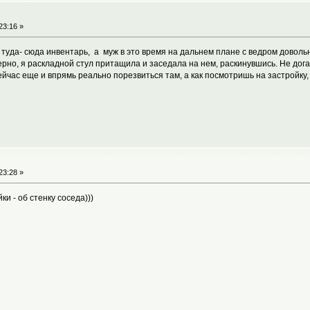
23:16 »
л туда- сюда инвентарь, а муж в это время на дальнем плане с ведром довол
рно, я раскладной стул притащила и заседала на нем, раскинувшись. Не дог
ейчас еще и впрямь реально порезвиться там, а как посмотришь на застройку, 
23:28 »
и - об стенку соседа)))