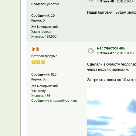
«
Ответ #6 :
2011-10-14, 
Владелец участка
Наши бытовки) Будем знако
Сообщений: 10
Карма: 0
ЖК Novoрижский
Уже строюсь
Участок 499,500
Re: Участок 486
inik
«
Ответ #7 :
2011-10-23, 
Ветеран форума
Сделали в субботу геологию
через неделю выложим.
Сообщений: 615
Карма: 60
За три скважины по 10 метр
ЖК Novoрижский
Уже живу
Участок 486
Сообщение с подробностями