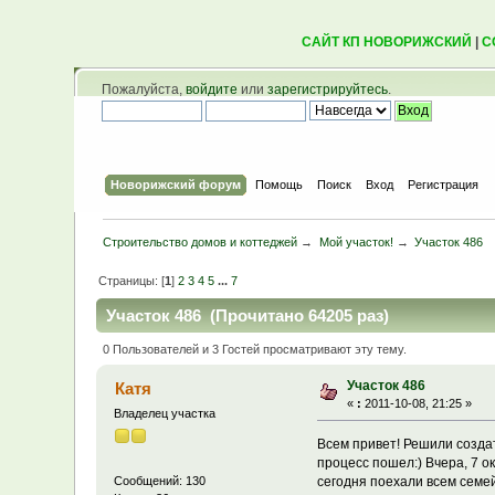
САЙТ КП НОВОРИЖСКИЙ
|
С
Пожалуйста,
войдите
или
зарегистрируйтесь
.
Новорижский форум
Помощь
Поиск
Вход
Регистрация
Строительство домов и коттеджей
→
Мой участок!
→
Участок 486
Страницы: [
1
]
2
3
4
5
...
7
Участок 486 (Прочитано 64205 раз)
0 Пользователей и 3 Гостей просматривают эту тему.
Участок 486
Катя
«
:
2011-10-08, 21:25 »
Владелец участка
Всем привет! Решили создат
процесс пошел:) Вчера, 7 о
сегодня поехали всем семе
Сообщений: 130