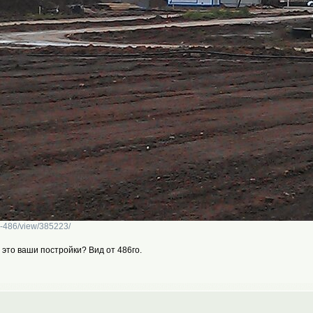
vr-486/view/385223/
это ваши постройки? Вид от 486го.