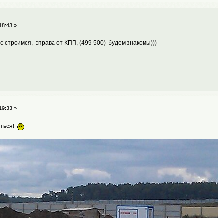
18:43 »
с строимся, справа от КПП, (499-500) будем знакомы)))
19:33 »
иться!