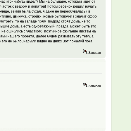
нас кто- нибудь видел? Мы на бульваре, который идет от
 участок с ведром и лопатой! Потом ребенок решил начать
лнце, земля была сухая, я даже не переобувалась ( в
тивно, движуха, стройки, новые бытовочки ( значит скоро
смотреть, то на западе прям подряд стоят дома, не то,
льшие дома, а есть одноэтажный( правда, может быть это
и не ошиблись с участком), поэтичное сжигание листвы на
ами нашего проекта, далее будем развивать эту тему, а
его не было, нарыли видно на днях! Вот пожалуй пока
Записан
Записан