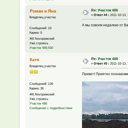
Re: Участок 486
Роман и Яна
«
Ответ #4 :
2011-10-13, 
Владелец участка
А мы совсем недалеко от Ва
Сообщений: 10
Карма: 0
ЖК Novoрижский
Уже строюсь
Участок 499,500
Re: Участок 486
Катя
«
Ответ #5 :
2011-10-13, 
Владелец участка
Привет! Приятно познаком
Сообщений: 130
Карма: 36
ЖК Novoрижский
Уже строюсь
Участок 486
Сообщение с подробностями