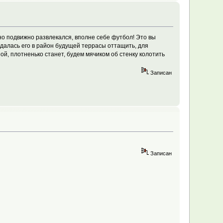
ьно подвижно развлекался, вполне себе футбол! Это вы
адалась его в район будущей террасы оттащить, для
ой, плотненько станет, будем мячиком об стенку колотить
Записан
Записан