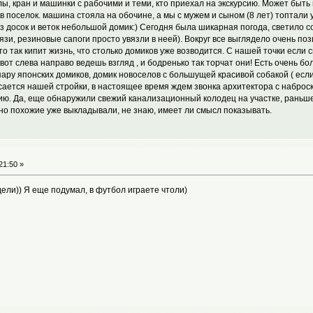
ы, кран и машинки с рабочими и теми, кто приехал на экскурсию. Может быть 
в поселок. машина стояла на обочине, а мы с мужем и сыном (8 лет) топтали
з досок и веток небольшой домик:) Сегодня была шикарная погода, светило со
зи, резиновые сапоги просто увязли в неей). Вокруг все выглядело очень пози
то так кипит жизнь, что столько домиков уже возводится. С нашей точки если 
от слева направо ведешь взгляд , и бодренько так торчат они! Есть очень бо
 пару японских домиков, домик новоселов с большущей красивой собакой ( есл
сается нашей стройки, в настоящее время ждем звонка архитектора с наброск
ию. Да, еще обнаружили свежий канализационный колодец на участке, раньше 
но похожие уже выкладывали, не знаю, имеет ли смысл показывать.
21:50 »
ели)) Я еще подумал, в футбол играете чтоли)