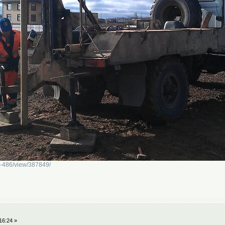
vr-486/view/387849/
16:24 »