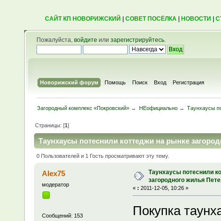
САЙТ КП НОВОРИЖСКИЙ
|
СОВЕТ ПОСЁЛКА
|
НОВОСТИ
|
С
Пожалуйста,
войдите
или
зарегистрируйтесь
.
Новорижский форум
Помощь
Поиск
Вход
Регистрация
Загородный комплекс «Покровский»
→
НЕофициально
→
Таунхаусы по
Страницы: [
1
]
Таунхаусы потеснили коттеджи на рынке загород
0 Пользователей и 1 Гость просматривают эту тему.
Таунхаусы потеснили к
Alex75
загородного жилья Пете
модератор
«
:
2011-12-05, 10:26 »
Покупка таунх
Сообщений: 153