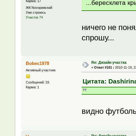
...бересклета к
Карма: 17
ЖК Novoрижский
Уже строюсь
Участок 74
ничего не пон
спрошу...
Re: Дизайн участка
Bobec1978
«
Ответ #101 :
2010-11-19, 2
Активный участник
Цитата: Dashirina
Сообщений: 33
Карма: 1
видно футболь