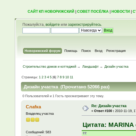
САЙТ КП НОВОРИЖСКИЙ
|
СОВЕТ ПОСЁЛКА
|
НОВОСТИ
|
С
Пожалуйста,
войдите
или
зарегистрируйтесь
.
Новорижский форум
Помощь
Поиск
Вход
Регистрация
Строительство домов и коттеджей
→
Ландшафт
→
Дизайн участка
Страницы:
1
2
3
4
5
[
6
]
7
8
9
10
11
Дизайн участка (Прочитано 52066 раз)
0 Пользователей и 1 Гость просматривают эту тему.
Re: Дизайн участка
Слаfка
«
Ответ #100 :
2010-11-19, 1
Владелец участка
Цитата: MARINA о
Сообщений: 583