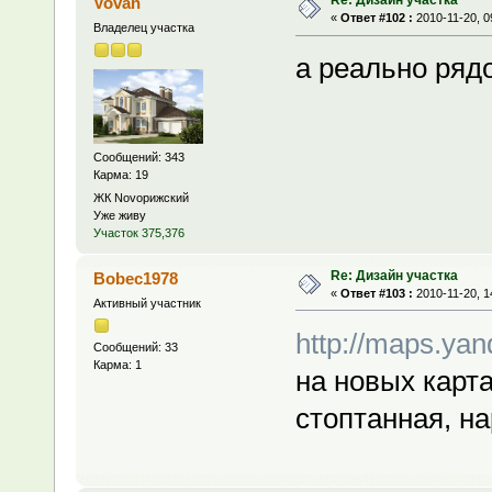
Re: Дизайн участка
Vovan
«
Ответ #102 :
2010-11-20, 0
Владелец участка
а реально ряд
Сообщений: 343
Карма: 19
ЖК Novoрижский
Уже живу
Участок 375,376
Re: Дизайн участка
Bobec1978
«
Ответ #103 :
2010-11-20, 1
Активный участник
http://maps.ya
Сообщений: 33
Карма: 1
на новых карт
стоптанная, на