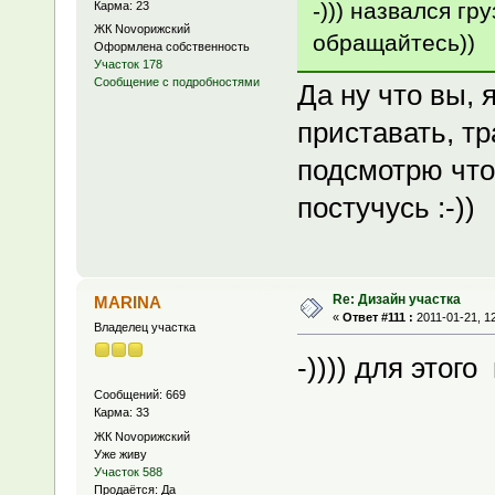
-))) назвался гру
Карма: 23
ЖК Novoрижский
обращайтесь))
Оформлена собственность
Участок 178
Сообщение с подробностями
Да ну что вы, 
приставать, тр
подсмотрю что
постучусь :-))
Re: Дизайн участка
MARINA
«
Ответ #111 :
2011-01-21, 12
Владелец участка
-)))) для этог
Сообщений: 669
Карма: 33
ЖК Novoрижский
Уже живу
Участок 588
Продаётся: Да