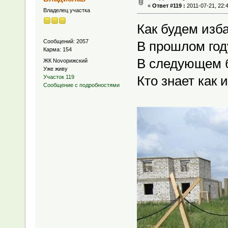
«
Ответ #119 :
2011-07-21, 22:
Владелец участка
Как будем изба
Сообщений: 2057
В прошлом год
Карма: 154
В следующем 
ЖК Novoрижский
Уже живу
Кто знает как 
Участок 119
Сообщение с подробностями