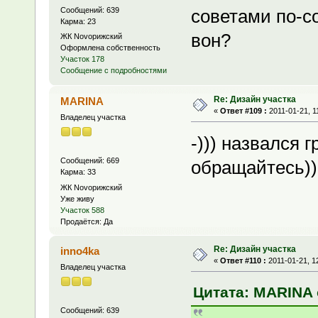
Сообщений: 639
советами по-с
Карма: 23
вон?
ЖК Novoрижский
Оформлена собственность
Участок 178
Сообщение с подробностями
Re: Дизайн участка
MARINA
«
Ответ #109 :
2011-01-21, 1
Владелец участка
-))) назвался г
Сообщений: 669
обращайтесь))
Карма: 33
ЖК Novoрижский
Уже живу
Участок 588
Продаётся: Да
Re: Дизайн участка
inno4ka
«
Ответ #110 :
2011-01-21, 1
Владелец участка
Цитата: MARINA о
Сообщений: 639