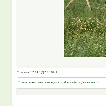
Страницы:
1
2
3
4
5
[
6
]
7
8
9
10
11
Строительство домов и коттеджей
→
Ландшафт
→
Дизайн участка