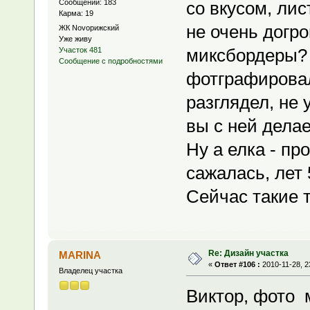
Сообщений: 183
со вкусом, лис
Карма: 19
не очень догро
ЖК Novoрижский
Уже живу
миксбордеры? 
Участок 481
Сообщение с подробностями
фотграфировал
разглядел, не 
вы с ней делае
Ну а елка - пр
сажалась, лет 
Сейчас такие 
Re: Дизайн участка
MARINA
«
Ответ #106 :
2010-11-28, 2
Владелец участка
Виктор, фото 