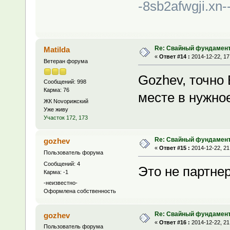
-8sb2afwgji.xn-
Re: Свайный фундамен
Matilda
«
Ответ #14 :
2014-12-22, 17
Ветеран форума
Gozhev, точно
Сообщений: 998
Карма: 76
месте в нужно
ЖК Novoрижский
Уже живу
Участок 172, 173
Re: Свайный фундамен
gozhev
«
Ответ #15 :
2014-12-22, 21
Пользователь форума
Сообщений: 4
Это не партнер
Карма: -1
-неизвестно-
Оформлена собственность
Re: Свайный фундамен
gozhev
«
Ответ #16 :
2014-12-22, 21
Пользователь форума