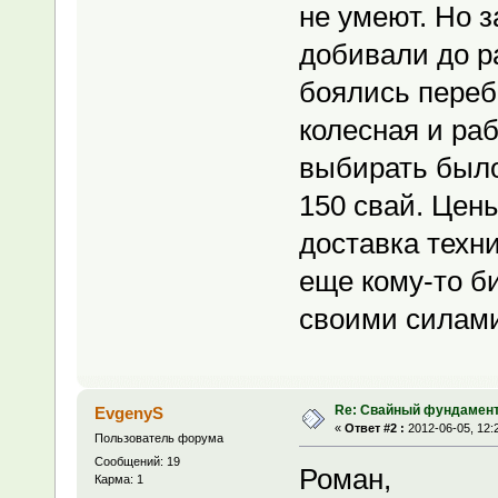
не умеют. Но 
добивали до р
боялись переби
колесная и ра
выбирать было 
150 свай. Цен
доставка техни
еще кому-то би
своими силами
Re: Свайный фундамен
EvgenyS
«
Ответ #2 :
2012-06-05, 12:
Пользователь форума
Сообщений: 19
Роман,
Карма: 1