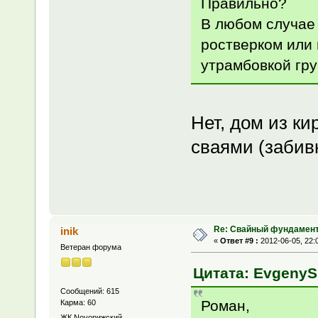
Правильно?
В любом случае 
ростверком или
утрамбовкой гру
Нет, дом из к
сваями (забив
Re: Свайный фундамен
inik
«
Ответ #9 :
2012-06-05, 22:
Ветеран форума
Цитата: EvgenyS 
Сообщений: 615
Роман,
Карма: 60
ЖК Novoрижский