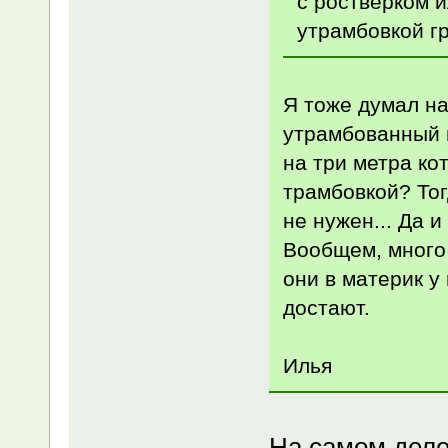
с ростверком 
утрамбовкой гр
Я тоже думал на
утрамбованный 
на три метра ко
трамбовкой? Тог
не нужен... Да и
Вообщем, много 
они в материк у
достают.
Илья
На самом деле