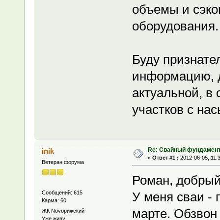
объемы и сэк
оборудования.
Буду признате
информацию, д
актуальной, в
участков с на
Re: Свайный фундамен
inik
«
Ответ #1 :
2012-06-05, 11:
Ветеран форума
Роман, добрый
Сообщений: 615
У меня сваи -
Карма: 60
марте. Обзвон 
ЖК Novoрижский
Уже живу