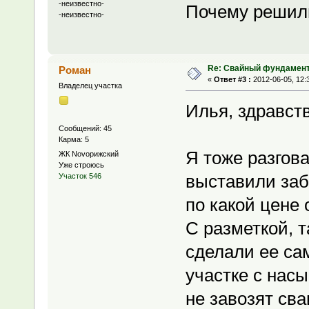
-неизвестно-
Почему решил
-неизвестно-
Re: Свайный фундамен
Роман
«
Ответ #3 :
2012-06-05, 12:
Владелец участка
Илья, здравств
Сообщений: 45
Карма: 5
Я тоже разгова
ЖК Novoрижский
Уже строюсь
выставили заби
Участок 546
по какой цене
С разметкой, 
сделали ее сам
участке с насы
не завозят сва