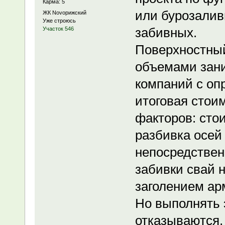
Карма: 5
или бурозалив
ЖК Novoрижский
Уже строюсь
забивных.
Участок 546
Поверхностный
объемами зани
компаний с оп
итоговая стои
факторов: сто
разбивка осей 
непосредственн
забивки свай 
заголением ар
Но выполнять 
отказываются,