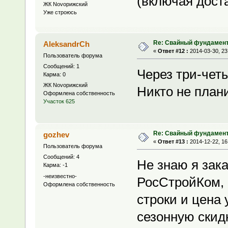
(включая доста
ЖК Novoрижский
Уже строюсь
Re: Свайный фундамен
AleksandrCh
«
Ответ #12 :
2014-03-30, 23
Пользователь форума
Сообщений: 1
Через три-чет
Карма: 0
ЖК Novoрижский
Никто не план
Оформлена собственность
Участок 625
Re: Свайный фундамен
gozhev
«
Ответ #13 :
2014-12-22, 16
Пользователь форума
Сообщений: 4
Не знаю я зак
Карма: -1
-неизвестно-
РосСтройКом, 
Оформлена собственность
строки и цена
сезонную скид