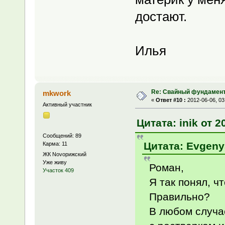
достают.
Илья
Re: Свайный фундамен
mkwork
«
Ответ #10 :
2012-06-06, 03
Активный участник
Цитата: inik от 2
Сообщений: 89
Цитата: EvgenyS
Карма: 11
ЖК Novoрижский
Уже живу
Роман,
Участок 409
Я так понял, чт
Правильно?
В любом случа