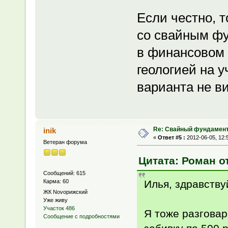
Если честно, т
со свайным фу
в финансовом п
геологией на у
варианта не ви
Re: Свайный фундамен
inik
«
Ответ #5 :
2012-06-05, 12:
Ветеран форума
Цитата: Роман от
Сообщений: 615
Илья, здравству
Карма: 60
ЖК Novoрижский
Уже живу
Участок 486
Я тоже разговар
Сообщение с подробностями