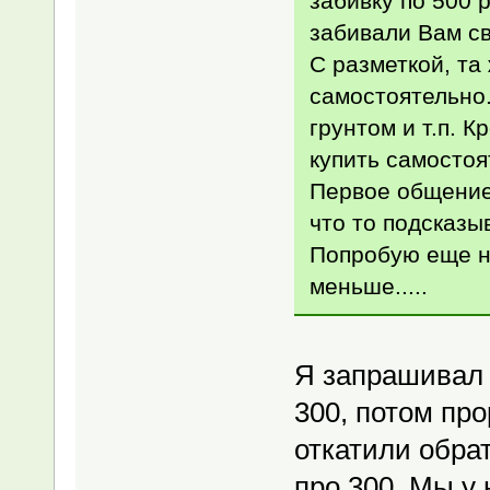
забивку по 500 р
забивали Вам св
С разметкой, та
самостоятельно.
грунтом и т.п. К
купить самостоя
Первое общение
что то подсказы
Попробую еще н
меньше.....
Я запрашивал 
300, потом про
откатили обрат
про 300. Мы у