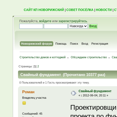
САЙТ КП НОВОРИЖСКИЙ
|
СОВЕТ ПОСЁЛКА
|
НОВОСТИ
|
С
Пожалуйста,
войдите
или
зарегистрируйтесь
.
Новорижский форум
Помощь
Поиск
Вход
Регистрация
Строительство домов и коттеджей
→
Обсуждаем строительство
→
Сва
Страницы: [
1
]
2
Свайный фундамент (Прочитано 10377 раз)
0 Пользователей и 1 Гость просматривают эту тему.
Свайный фундамент
Роман
«
:
2012-06-04, 20:11 »
Владелец участка
Проектировщик
Сообщений: 45
проекта по фу