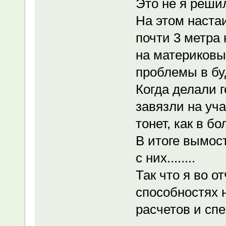
Это не я решил 
На этом настаи
почти 3 метра 
на материковы
проблемы в б
Когда делали г
завязли на уча
тонет, как в бо
В итоге вымос
с них........
Так что я во о
способностях н
расчетов и сп