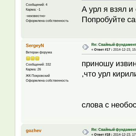
Сообщений: 4
А урл я взял и
Карма: -1
-неизвестно-
Попробуйте са
Оформлена собственность
Re: Свайный фундамен
SergeyN
«
Ответ #17 :
2014-12-23, 15
Ветеран форума
приношу извин
Сообщений: 332
Карма: 26
,что урл кирил
ЖК Покровский
Оформлена собственность
слова с необо
Re: Свайный фундамен
gozhev
«
Ответ #18 :
2014-12-23, 17