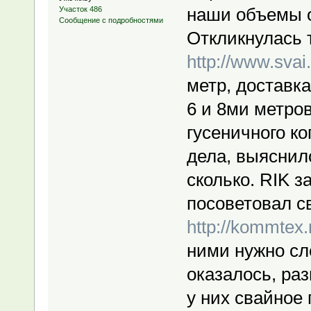
наши объемы о
Участок 486
Сообщение с подробностями
Откликнулась т
http://www.svai
метр, доставка 
6 и 8ми метро
гусеничного ко
дела, выяснил
сколько. RIK з
посоветовал с
http://kommtex.
ними нужно сле
оказалось, ра
у них свайное 