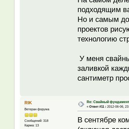
подходящим ва
Но и самым до
проектов рисую
технологию с
У меня свайны
заливкой кажд
сантиметр пр
Re: Свайный фундамен
RIK
«
Ответ #11 :
2012-06-06, 23
Ветеран форума
В сентябре ко
Сообщений: 318
Карма: 13