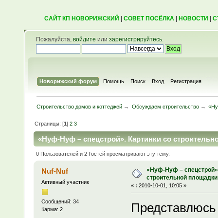
САЙТ КП НОВОРИЖСКИЙ
|
СОВЕТ ПОСЁЛКА
|
НОВОСТИ
|
С
Пожалуйста,
войдите
или
зарегистрируйтесь
.
Новорижский форум
Помощь
Поиск
Вход
Регистрация
Строительство домов и коттеджей
→
Обсуждаем строительство
→
«Ну
Страницы: [
1
]
2
3
«Нуф-Нуф – спецстрой». Картинки со строительно
0 Пользователей и 2 Гостей просматривают эту тему.
«Нуф-Нуф – спецстрой».
Nuf-Nuf
строительной площадки
Активный участник
«
:
2010-10-01, 10:05 »
Сообщений: 34
Представлюсь 
Карма: 2