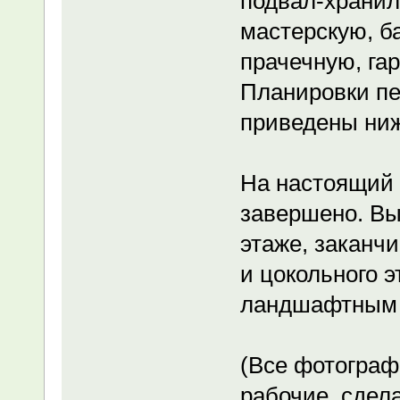
подвал-хранил
мастерскую, б
прачечную, гар
Планировки пе
приведены ниж
На настоящий 
завершено. Вы
этаже, заканчи
и цокольного э
ландшафтным 
(Все фотограф
рабочие, сдел