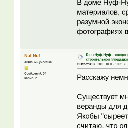
В доме Нуф-Ну
материалов, ср
разумной экон
фотографиях в
Re: «Нуф-Нуф – спецстр
Nuf-Nuf
строительной площадки
Активный участник
«
Ответ #13 :
2010-10-05, 10:31 »
Сообщений: 34
Расскажу немн
Карма: 2
Существует мн
веранды для д
Якобы "сыреет д
считаю, что од