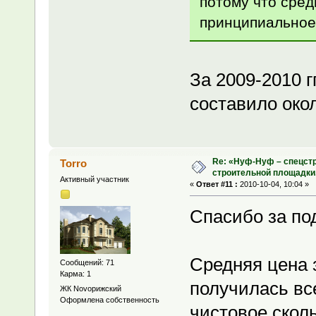
потому что сред
принципиальное
За 2009-2010 г
составило око
Re: «Нуф-Нуф – спецстр
Torro
строительной площадки
Активный участник
«
Ответ #11 :
2010-10-04, 10:04 »
Спасибо за по
Средняя цена 
Сообщений: 71
Карма: 1
получилась вс
ЖК Novoрижский
Оформлена собственность
чистовое сколь