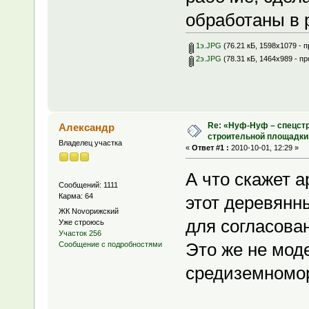
обработаны в 
1э.JPG
(76.21 кБ, 1598x1079 - 
2э.JPG
(78.31 кБ, 1464x989 - п
Re: «Нуф-Нуф – спецстр
Александр
строительной площадки
Владелец участка
«
Ответ #1 :
2010-10-01, 12:29 »
А что скажет а
Сообщений: 1111
Карма: 64
этот деревянн
ЖК Novoрижский
для согласова
Уже строюсь
Участок 256
Это же не моде
Сообщение с подробностями
средиземномор