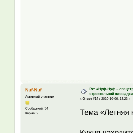
Re: «Нуф-Нуф – спецстр
Nuf-Nuf
строительной площадки
Активный участник
«
Ответ #14 :
2010-10-06, 13:23 »
Сообщений: 34
Тема «Летняя 
Карма: 2
Кухня находит