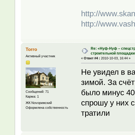
http://www.skan
http://www.vash
Re: «Нуф-Нуф – спецстр
Torro
строительной площадки
Активный участник
«
Ответ #4 :
2010-10-03, 16:44 »
Не увидел в в
зимой. За счё
было минус 40
Сообщений: 71
Карма: 1
спрошу у них 
ЖК Novoрижский
Оформлена собственность
тратили