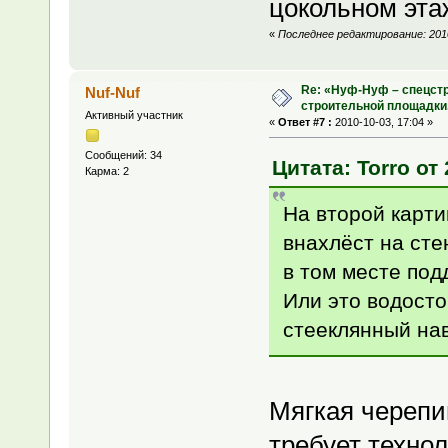
цокольном этаж
«
Последнее редактирование: 2010
Re: «Нуф-Нуф – спецстр
Nuf-Nuf
строительной площадки
Активный участник
«
Ответ #7 :
2010-10-03, 17:04 »
Сообщений: 34
Цитата: Torro от 
Карма: 2
На второй карти
внахлёст на сте
в том месте под
Или это водосто
стееклянный на
Мягкая черепиц
требует технол