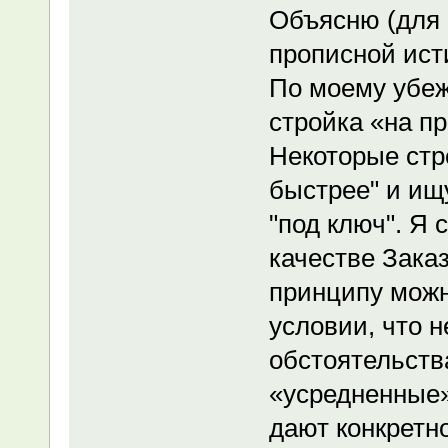
Объясню (для к
прописной исти
По моему убеж
стройка «на п
Некоторые стр
быстрее" и ищ
"под ключ". Я 
качестве Заказ
принципу можн
условии, что 
обстоятельств
«усредненные»
дают конкретн