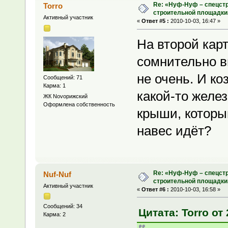
Re: «Нуф-Нуф – спецстр
Torro
строительной площадки
Активный участник
«
Ответ #5 :
2010-10-03, 16:47 »
На второй кар
сомнительно в
не очень. И к
Сообщений: 71
Карма: 1
какой-то желез
ЖК Novoрижский
Оформлена собственность
крыши, которы
навес идёт?
Re: «Нуф-Нуф – спецстр
Nuf-Nuf
строительной площадки
Активный участник
«
Ответ #6 :
2010-10-03, 16:58 »
Сообщений: 34
Цитата: Torro от 
Карма: 2