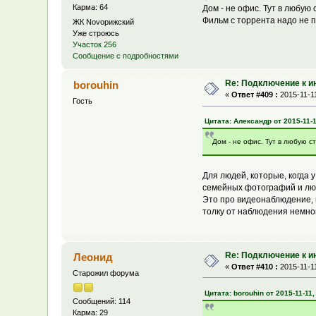
Карма: 64
Дом - не офис. Тут в любую
Фильм с торрента надо не п
ЖК Novoрижский
Уже строюсь
Участок 256
Сообщение с подробностями
Re: Подключение к и
borouhin
«
Ответ #409 :
2015-11-11
Гость
Цитата: Александр от 2015-11-1
Дом - не офис. Тут в любую с
Для людей, которые, когда 
семейных фотографий и любо
Это про видеонаблюдение, гд
толку от наблюдения немног
Re: Подключение к и
Леонид
«
Ответ #410 :
2015-11-11
Старожил форума
Цитата: borouhin от 2015-11-11,
Сообщений: 114
Карма: 29