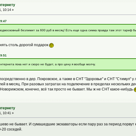
нтернету
, 10:14 »
09:47
подмосковный безлимит за 600 руб в месяц! Есть еще одна симка правда там этот тариф б
инять столь дорогой подарок
09:51
интернета пока нет и скоро не будет, а про цену я вообще молчу.
посредственно в дер. Покровское, а также в СНТ "Здоровье" и СНТ "Стимул" у 
лей в месяц. При разовых затратах на подключение в пределах нескольких дес
 Новорижском, конечно, всё так просто не бывает. Мы ж не СНТ какое-нибудь
нтернету
, 10:41 »
шево не бывает. И сумашедшие экскаваторы если пару раз за период порвут 
0-20 соседей.