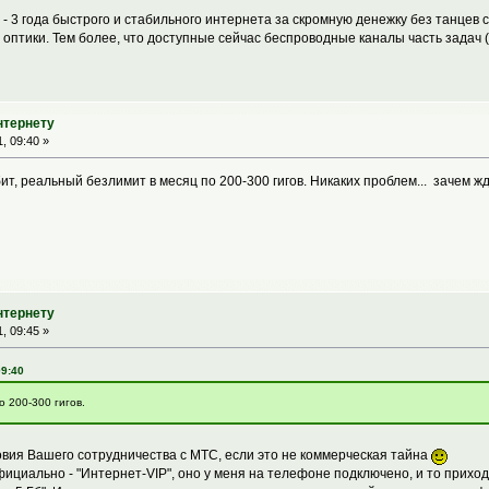
 - 3 года быстрого и стабильного интернета за скромную денежку без танцев 
оптики. Тем более, что доступные сейчас беспроводные каналы часть задач (
нтернету
, 09:40 »
т, реальный безлимит в месяц по 200-300 гигов. Никаких проблем... зачем жда
нтернету
, 09:45 »
09:40
 200-300 гигов.
овия Вашего сотрудничества с МТС, если это не коммерческая тайна
ициально - "Интернет-VIP", оно у меня на телефоне подключено, и то приход