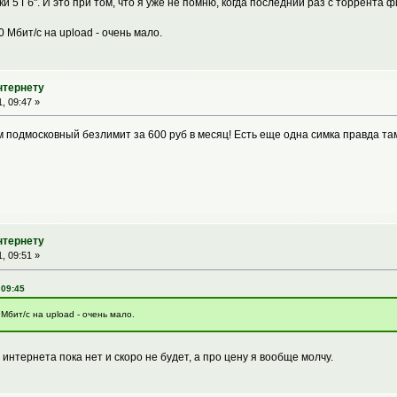
ки 5 Гб". И это при том, что я уже не помню, когда последний раз с торрента 
0 Мбит/с на upload - очень мало.
нтернету
, 09:47 »
 подмосковный безлимит за 600 руб в месяц! Есть еще одна симка правда та
нтернету
, 09:51 »
 09:45
 Мбит/с на upload - очень мало.
 интернета пока нет и скоро не будет, а про цену я вообще молчу.