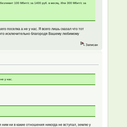
 безлимит 100 Мбит/с за 1400 руб. в месяц. Или 300 Мбит/с за
шего поселка а не у нас. Я всего лишь сказал что тот
се это исключительно благородя Вашему любимому
Записан
не у нас.
я ним ни в какие отношения никогда не вступал, землю у