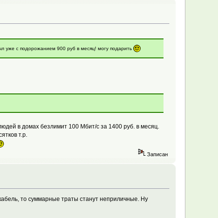
ыл уже с подорожанием 900 руб в месяц! могу подарить
людей в домах безлимит 100 Мбит/с за 1400 руб. в месяц.
ятков т.р.
Записан
кабель, то суммарные траты станут неприличные. Ну