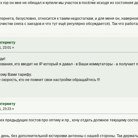
х гор он мне не обещал и купили мы участок в посёлке исходя из состояния д
ернета, безусловно, относится к таким недостаткам, и для меня он, наверно
чистки снега с заездов и что тут ещё регулярно обсуждается). Так что работа
нтернету
, 23:01 »
ди!
ования, кто вводит не IP который я давал - в Ваши коммутаторы - а получает 
ному Вами тарифу.
 скорость, кто не помнит свои настройки обращайтесь !!!
нтернету
, 23:23 »
сех предыдущих постов про оптику и пр., хочу отдать должное текущему сост
й день, без дополнительной юстировки антенны с нашей стороны. Так держат