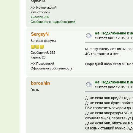
Карма: 64
ЖК Novoрижский
Уже строюсь
Участок 256
Сообщение с подробностями
Re: Подключение к и
SergeyN
«
Ответ #401 :
2015-11-11
Ветеран форума
мне эту сказку лет пять наз
Сообщений: 332
4G так толком и нет..
Карма: 26
ЖК Покровский
Пару дней наза ехал в Смол
Оформлена собственность
Re: Подключение к и
borouhin
«
Ответ #402 :
2015-11-11
Гость
Даже если оно придёт года ч
Даже если оно будет работа
Гб/с тормозить вечером до 
Даже если операторы 5G, в 
окончательно), перестанут
Даже если они, опять же в 
базовых станций нужно буд