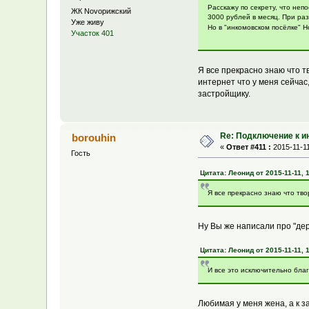
Расскажу по секрету, что неп
ЖК Novoрижский
3000 рублей в месяц. При раз
Уже живу
Но в "инкомовском посёлке" Н
Участок 401
Я все прекрасно знаю что тв
интернет что у меня сейчас
застройщику.
Re: Подключение к и
borouhin
«
Ответ #411 :
2015-11-11
Гость
Цитата: Леонид от 2015-11-11, 
Я все прекрасно знаю что твор
Ну Вы же написали про "дере
Цитата: Леонид от 2015-11-11, 
И все это исключительно бл
Любимая у меня жена, а к 