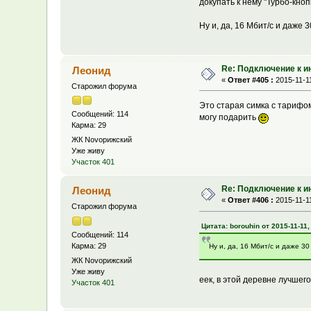
докупать к нему "Турбо-кноп
Ну и, да, 16 Мбит/с и даже 3
Re: Подключение к и
Леонид
«
Ответ #405 :
2015-11-11
Старожил форума
Это старая симка с тарифом
Сообщений: 114
могу подарить
Карма: 29
ЖК Novoрижский
Уже живу
Участок 401
Re: Подключение к и
Леонид
«
Ответ #406 :
2015-11-11
Старожил форума
Цитата: borouhin от 2015-11-11,
Сообщений: 114
Карма: 29
Ну и, да, 16 Мбит/с и даже 30
ЖК Novoрижский
Уже живу
еек, в этой деревне лучшего
Участок 401