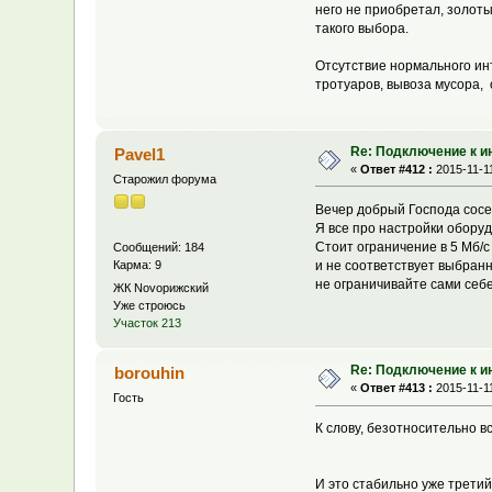
него не приобретал, золоты
такого выбора.
Отсутствие нормального инт
тротуаров, вывоза мусора, о
Re: Подключение к и
Pavel1
«
Ответ #412 :
2015-11-11
Старожил форума
Вечер добрый Господа сосе
Я все про настройки оборуд
Стоит ограничение в 5 Мб/с
Сообщений: 184
Карма: 9
и не соответствует выбран
не ограничивайте сами себе
ЖК Novoрижский
Уже строюсь
Участок 213
Re: Подключение к и
borouhin
«
Ответ #413 :
2015-11-11
Гость
К слову, безотносительно в
И это стабильно уже трети