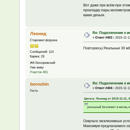
Вот даже при всём при этом
прокладку пары километров 
какие деньги.
Re: Подключение к и
Леонид
«
Ответ #403 :
2015-11-11
Старожил форума
Повторюсь) Реальные 30 мби
Сообщений: 114
Карма: 29
ЖК Novoрижский
Уже живу
Участок 401
Re: Подключение к и
borouhin
«
Ответ #404 :
2015-11-11
Гость
Цитата: Леонид от 2015-11-11, 
реальный безлимит в месяц по
Озвучьте эксклюзивные усл
Максимум предлагаемого оф