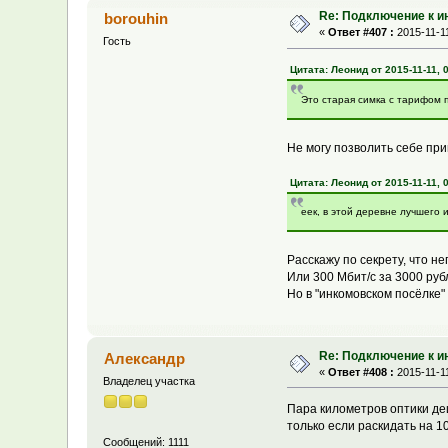
Re: Подключение к и
borouhin
«
Ответ #407 :
2015-11-11
Гость
Цитата: Леонид от 2015-11-11, 
Это старая симка с тарифом 
Не могу позволить себе пр
Цитата: Леонид от 2015-11-11, 
еек, в этой деревне лучшего 
Расскажу по секрету, что не
Или 300 Мбит/с за 3000 руб
Но в "инкомовском посёлке"
Re: Подключение к и
Александр
«
Ответ #408 :
2015-11-11
Владелец участка
Пара километров оптики де
только если раскидать на 1
Сообщений: 1111