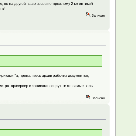
, но на другой чаше весов по-прежнему 2 км оптики!)
тв!
Записан
криками "а, пропал весь архив рабочих документов,
гистратор/сервер с записями сопрут те же самые воры -
Записан