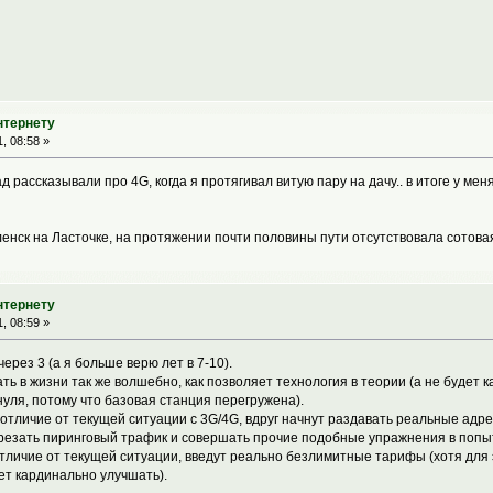
нтернету
, 08:58 »
ад рассказывали про 4G, когда я протягивал витую пару на дачу.. в итоге у ме
енск на Ласточке, на протяжении почти половины пути отсутствовала сотовая
нтернету
, 08:59 »
ерез 3 (а я больше верю лет в 7-10).
ть в жизни так же волшебно, как позволяет технология в теории (а не будет 
нуля, потому что базовая станция перегружена).
отличие от текущей ситуации с 3G/4G, вдруг начнут раздавать реальные адре
 резать пиринговый трафик и совершать прочие подобные упражнения в попы
отличие от текущей ситуации, введут реально безлимитные тарифы (хотя для 
ет кардинально улучшать).