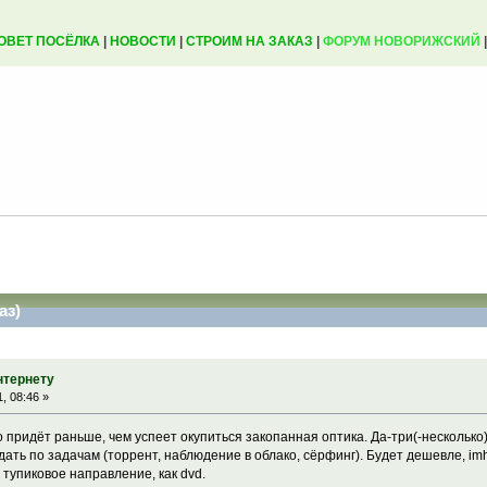
ОВЕТ ПОСЁЛКА
|
НОВОСТИ
|
СТРОИМ НА ЗАКАЗ
|
ФОРУМ НОВОРИЖСКИЙ
аз)
нтернету
, 08:46 »
о придёт раньше, чем успеет окупиться закопанная оптика. Да-три(-несколь
дать по задачам (торрент, наблюдение в облако, сёрфинг). Будет дешевле, imh
- тупиковое направление, как dvd.