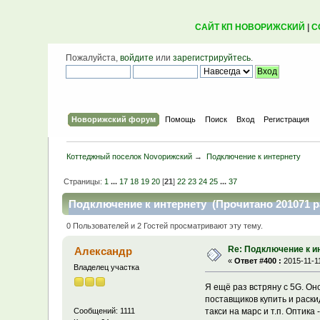
САЙТ КП НОВОРИЖСКИЙ
|
С
Пожалуйста,
войдите
или
зарегистрируйтесь
.
Новорижский форум
Помощь
Поиск
Вход
Регистрация
Коттеджный поселок Novoрижский
→
Подключение к интернету
Страницы:
1
...
17
18
19
20
[
21
]
22
23
24
25
...
37
Подключение к интернету (Прочитано 201071 р
0 Пользователей и 2 Гостей просматривают эту тему.
Re: Подключение к и
Александр
«
Ответ #400 :
2015-11-11
Владелец участка
Я ещё раз встряну с 5G. Он
поставщиков купить и раски
такси на марс и т.п. Оптика 
Сообщений: 1111