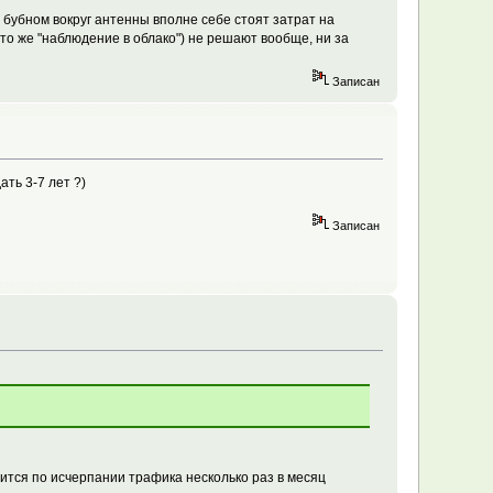
с бубном вокруг антенны вполне себе стоят затрат на
то же "наблюдение в облако") не решают вообще, ни за
Записан
ть 3-7 лет ?)
Записан
ится по исчерпании трафика несколько раз в месяц