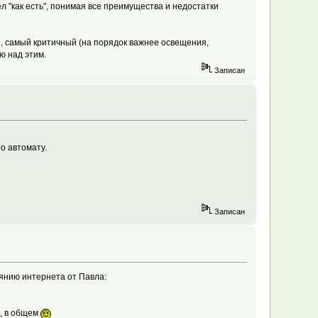
ел "как есть", понимая все преимущества и недостатки
е, самый критичный (на порядок важнее освещения,
ю над этим.
Записан
по автомату.
Записан
оянию интернета от Павла:
ь, в общем