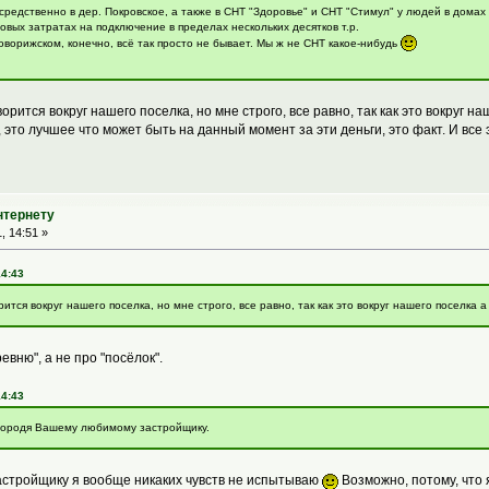
осредственно в дер. Покровское, а также в СНТ "Здоровье" и СНТ "Стимул" у людей в домах
овых затратах на подключение в пределах нескольких десятков т.р.
оворижском, конечно, всё так просто не бывает. Мы ж не СНТ какое-нибудь
орится вокруг нашего поселка, но мне строго, все равно, так как это вокруг на
, это лучшее что может быть на данный момент за эти деньги, это факт. И в
нтернету
, 14:51 »
14:43
ится вокруг нашего поселка, но мне строго, все равно, так как это вокруг нашего поселка а 
вню", а не про "посёлок".
14:43
агородя Вашему любимому застройщику.
застройщику я вообще никаких чувств не испытываю
Возможно, потому, что 