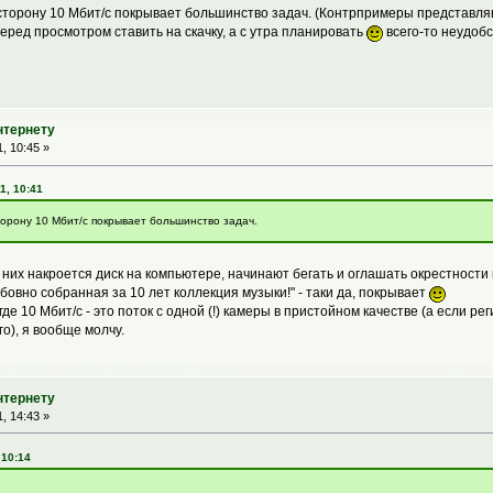
 сторону 10 Мбит/с покрывает большинство задач. (Контрпримеры представляю
еред просмотром ставить на скачку, а с утра планировать
всего-то неудобс
нтернету
, 10:45 »
1, 10:41
торону 10 Мбит/с покрывает большинство задач.
у них накроется диск на компьютере, начинают бегать и оглашать окрестности 
вно собранная за 10 лет коллекция музыки!" - таки да, покрывает
е 10 Мбит/с - это поток с одной (!) камеры в пристойном качестве (а если ре
о), я вообще молчу.
нтернету
, 14:43 »
 10:14