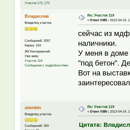
Участок 172, 173
Re: Участок 119
Владислав
«
Ответ #385 :
2013-04-24, 1
Владелец участка
сейчас из мдф
Сообщений: 2057
наличники.
Карма: 154
У меня в доме
ЖК Novoрижский
Уже живу
"под бетон". Д
Участок 119
Сообщение с подробностями
Вот на выставк
заинтересовалс
Re: Участок 119
utemkin
«
Ответ #386 :
2013-04-24, 1
Владелец участка
Цитата: Владисла
Сообщений: 393