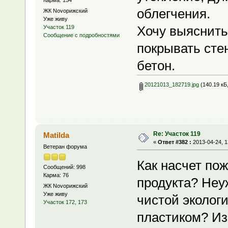
облегчения.
ЖК Novoрижский
Уже живу
Хочу выяснить,
Участок 119
Сообщение с подробностями
покрывать сте
бетон.
20121013_182719.jpg
(140.19 кБ
Re: Участок 119
Matilda
«
Ответ #382 :
2013-04-24, 1
Ветеран форума
Как насчет по
Сообщений: 998
Карма: 76
продукта? Неу
ЖК Novoрижский
Уже живу
чистой экологи
Участок 172, 173
пластиком? Из