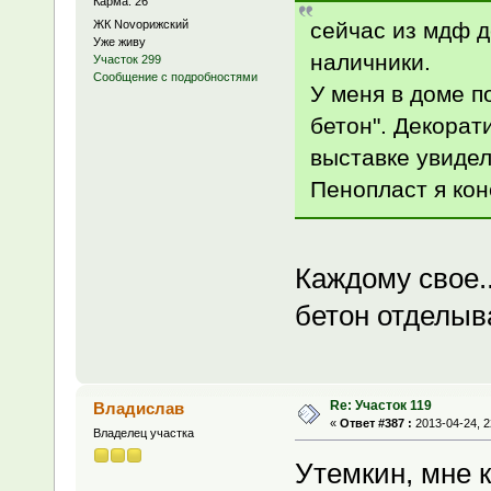
Карма: 26
сейчас из мдф д
ЖК Novoрижский
Уже живу
наличники.
Участок 299
Сообщение с подробностями
У меня в доме п
бетон". Декорат
выставке увидел
Пенопласт я кон
Каждому свое..
бетон отделы
Re: Участок 119
Владислав
«
Ответ #387 :
2013-04-24, 2
Владелец участка
Утемкин, мне 