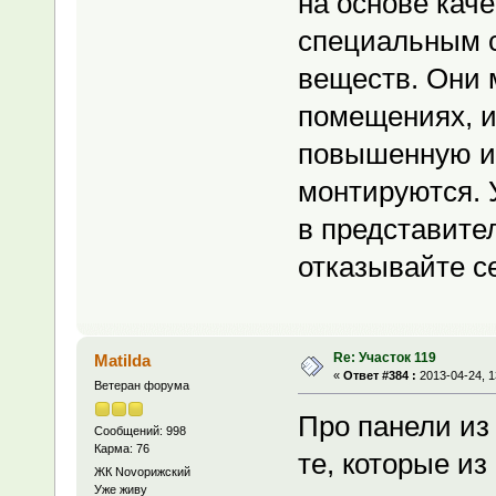
на основе кач
специальным 
веществ. Они 
помещениях, и
повышенную из
монтируются. 
в представител
отказывайте с
Re: Участок 119
Matilda
«
Ответ #384 :
2013-04-24, 1
Ветеран форума
Про панели из
Сообщений: 998
Карма: 76
те, которые из
ЖК Novoрижский
Уже живу