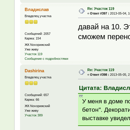
Re: Участок 119
Владислав
«
Ответ #397 :
2013-05-04, 1
Владелец участка
давай на 10. Э
Сообщений: 2057
сможем перено
Карма: 154
ЖК Novoрижский
Уже живу
Участок 119
Сообщение с подробностями
Re: Участок 119
Dashirina
«
Ответ #398 :
2013-05-05, 2
Владелец участка
Цитата: Владисла
Сообщений: 657
У меня в доме п
Карма: 66
ЖК Novoрижский
бетон". Декорат
Уже живу
Участок 389
выставке увидел