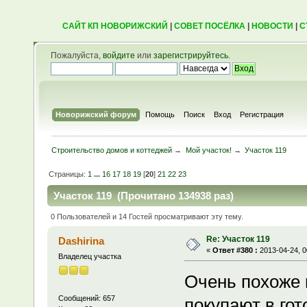
САЙТ КП НОВОРИЖСКИЙ
|
СОВЕТ ПОСЁЛКА
|
НОВОСТИ
|
С
Пожалуйста,
войдите
или
зарегистрируйтесь
.
Новорижский форум
Помощь
Поиск
Вход
Регистрация
Строительство домов и коттеджей
→
Мой участок!
→
Участок 119
Страницы:
1
...
16
17
18
19
[
20
]
21
22
23
Участок 119 (Прочитано 134938 раз)
0 Пользователей и 14 Гостей просматривают эту тему.
Re: Участок 119
Dashirina
«
Ответ #380 :
2013-04-24, 0
Владелец участка
Очень похоже
Сообщений: 657
покупают в гот