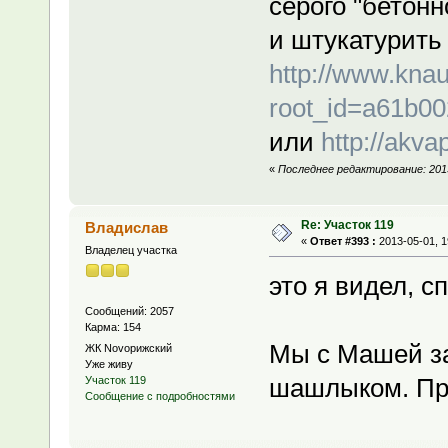
серого "бетонн
и штукатурить 
http://www.knau
root_id=a61b00
или
http://akva
«
Последнее редактирование: 2013-
Re: Участок 119
Владислав
«
Ответ #393 :
2013-05-01, 1
Владелец участка
это я видел, с
Сообщений: 2057
Карма: 154
Мы с Машей за
ЖК Novoрижский
Уже живу
шашлыком. При
Участок 119
Сообщение с подробностями