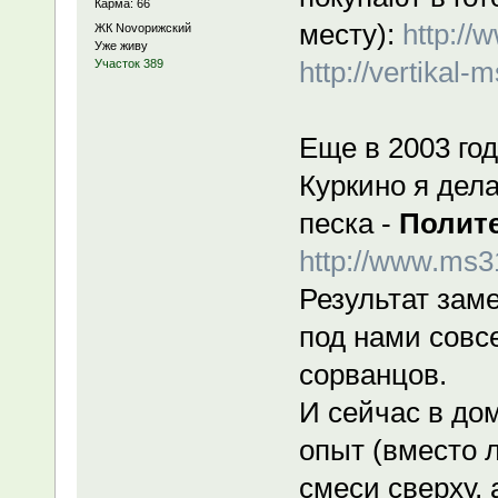
Карма: 66
месту):
http://
ЖК Novoрижский
Уже живу
http://vertikal
Участок 389
Еще в 2003 год
Куркино я дела
песка -
Полит
http://www.ms31
Результат зам
под нами совс
сорванцов.
И сейчас в до
опыт (вместо 
смеси сверху, 