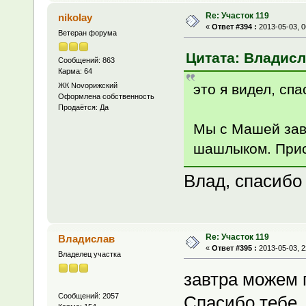
Re: Участок 119
nikolay
«
Ответ #394 :
2013-05-03, 0
Ветеран форума
Цитата: Владисла
Сообщений: 863
Карма: 64
это я видел, сп
ЖК Novoрижский
Оформлена собственность
Продаётся: Да
Мы с Машей завт
шашлыком. Прис
Влад, спасибо 
Re: Участок 119
Владислав
«
Ответ #395 :
2013-05-03, 2
Владелец участка
завтра можем 
Сообщений: 2057
Спасибо тебе,