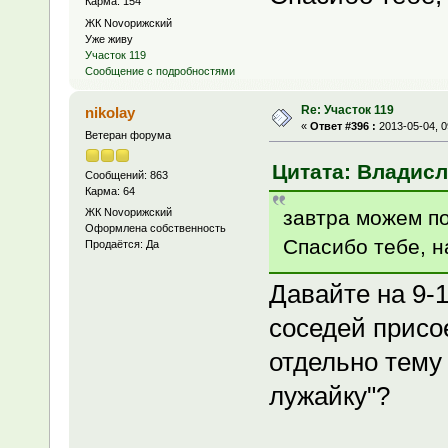
Карма: 154
ЖК Novoрижский
Уже живу
Участок 119
Сообщение с подробностями
Re: Участок 119
nikolay
«
Ответ #396 :
2013-05-04, 0
Ветеран форума
Цитата: Владисла
Сообщений: 863
Карма: 64
завтра можем п
ЖК Novoрижский
Оформлена собственность
Спасибо тебе, 
Продаётся: Да
Давайте на 9-
соседей присо
отдельно тему
лужайку"?