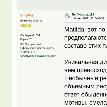
Re: Участок 119
inno4ka
«
Ответ #383 :
2013-04-24, 1
Владелец участка
Matilda, вот п
Сообщений: 639
предполагаютс
Карма: 23
составе этих п
ЖК Novoрижский
Оформлена собственность
Участок 178
Сообщение с подробностями
Уникальная ди
чем превосход
Необычные рел
объемным рису
ответ обыденн
мотивы, смела