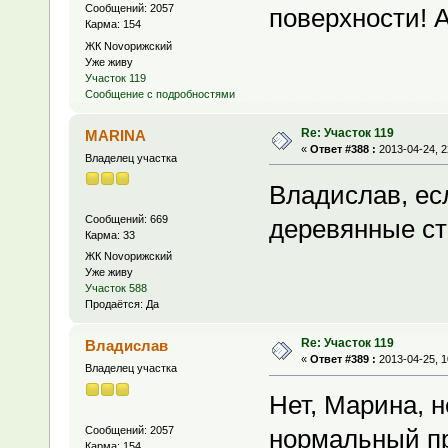
Сообщений: 2057
поверхности! 
Карма: 154
ЖК Novoрижский
Уже живу
Участок 119
Сообщение с подробностями
Re: Участок 119
MARINA
«
Ответ #388 :
2013-04-24, 2
Владелец участка
Владислав, ес
Сообщений: 669
деревянные ст
Карма: 33
ЖК Novoрижский
Уже живу
Участок 588
Продаётся: Да
Re: Участок 119
Владислав
«
Ответ #389 :
2013-04-25, 1
Владелец участка
Нет, Марина, 
Сообщений: 2057
нормальный пр
Карма: 154