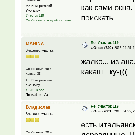
как сами окна
ЖК Novoрижский
Уже живу
поискать
Участок 119
Сообщение с подробностями
Re: Участок 119
MARINA
«
Ответ #390 :
2013-04-25, 1
Владелец участка
жалко... из а
Сообщений: 669
какаш...ку-(((
Карма: 33
ЖК Novoрижский
Уже живу
Участок 588
Продаётся: Да
Re: Участок 119
Владислав
«
Ответ #391 :
2013-04-25, 2
Владелец участка
есть итальянс
Сообщений: 2057