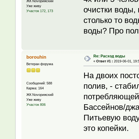
ЖК Novoрижский
Уже живу
очистки воды,
Участок 172, 173
столько то вод
воды? Про пол
Re: Расход воды
borouhin
«
Ответ #1 :
2019-06-01, 19:
Ветеран форума
На двоих пост
Сообщений: 588
полив, - стаби
Карма: 164
потребляющей 
ЖК Novoрижский
Уже живу
Бассейнов/джа
Участок 806
Питьевую воду
это копейки.