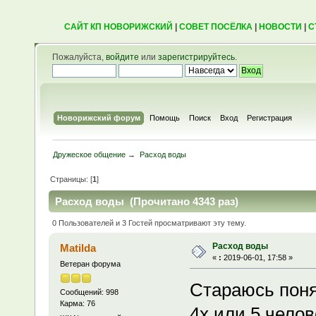
САЙТ КП НОВОРИЖСКИЙ
|
СОВЕТ ПОСЁЛКА
|
НОВОСТИ
|
С
Пожалуйста,
войдите
или
зарегистрируйтесь
.
Новорижский форум
Помощь
Поиск
Вход
Регистрация
Дружеское общение
→
Расход воды
Страницы: [
1
]
Расход воды (Прочитано 4343 раз)
0 Пользователей и 3 Гостей просматривают эту тему.
Расход воды
Matilda
«
:
2019-06-01, 17:58 »
Ветеран форума
Стараюсь поня
Сообщений: 998
Карма: 76
4х или 5 челов