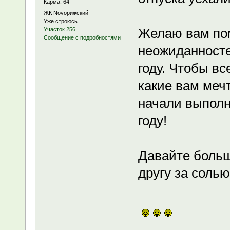
Карма: 64
ЖК Novoрижский
Уже строюсь
Желаю вам по
Участок 256
Сообщение с подробностями
неожиданност
году. Чтобы в
какие вам меч
начали выполн
году!
Давайте больш
другу за солью