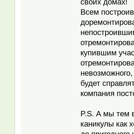
своих домах!
Всем построив
доремонтирова
непостроившим
отремонтирова
купившим участ
отремонтирова
невозможного,
будет справля
компания пост
P.S. А мы тем
каникулы как 
до пригодного