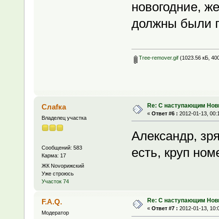
новогодние, ж
должны были 
Tree-remover.gif
(1023.56 кБ, 40
Re: С наступающим Нов
Слаfка
«
Ответ #6 :
2012-01-13, 00:
Владелец участка
Александр, зря
Сообщений: 583
есть, круп ном
Карма: 17
ЖК Novoрижский
Уже строюсь
Участок 74
Re: С наступающим Нов
F.A.Q.
«
Ответ #7 :
2012-01-13, 10:
Модератор