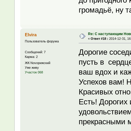
громадьё, ну т
Re: С наступающим Нов
Elvira
«
Ответ #18 :
2014-12-31, 16
Пользователь форума
Дорогие сосед
Сообщений: 7
Карма: 2
пусть в сердц
ЖК Novoрижский
Уже живу
ваш вдох и ка
Участок 068
Успехов вам! 
Красивых отнош
Есть! Дорогих 
удовольствием
прекрасными м