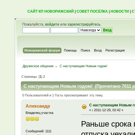
САЙТ КП НОВОРИЖСКИЙ
|
СОВЕТ ПОСЁЛКА
|
НОВОСТИ
|
С
Пожалуйста,
войдите
или
зарегистрируйтесь
.
Новорижский форум
Помощь
Поиск
Вход
Регистрация
Дружеское общение
→
С наступающим Новым годом!
Страницы: [
1
]
2
С наступающим Новым годом! (Прочитано 7011 р
0 Пользователей и 1 Гость просматривают эту тему.
С наступающим Новым г
Александр
«
:
2011-12-29, 02:42 »
Владелец участка
Раньше срока 
Сообщений: 1111
отпуска уехал