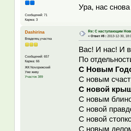
Ура, нас снов
Сообщений: 71
Карма: 3
Re: С наступающим Нов
Dashirina
«
Ответ #8 :
2013-12-30, 18:
Владелец участка
Вас! И нас! И 
Сообщений: 657
По отдельност
Карма: 66
С Новым Год
ЖК Novoрижский
Уже живу
С новым счасть
Участок 389
С новой кры
С новым блино
С новой правд
С новой стопко
С новым делом