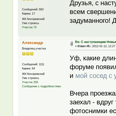
Друзья, с нас
Сообщений: 583
всем свершени
Карма: 17
задуманного! 
ЖК Novoрижский
Уже строюсь
Участок 74
Re: С наступающим Новы
Александр
«
Ответ #5 :
2012-01-12, 12:27
Владелец участка
Уф, какие дли
Сообщений: 1111
форуме появил
Карма: 64
и
мой сосед с 
ЖК Novoрижский
Уже строюсь
Участок 256
Сообщение с подробностями
Вчера проезжа
заехал - вдруг
фотоснимки ес