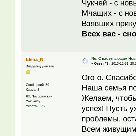
Чукчей - с нов
Мчащих - с но
Взявших прику
Всех вас - сн
Re: С наступающим Нов
Elena_N
«
Ответ #9 :
2013-12-31, 20:
Владелец участка
Ого-о. Спасибо
Сообщений: 59
Наша семья по
Карма: 8
Желаем, чтобы
ЖК Novoрижский
Уже живу
успех! Пусть у
Участок 175
проблемы, ост
Всем живущим 