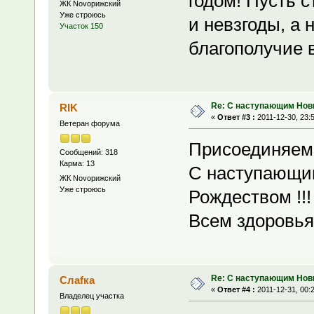
годом! Пусть с
ЖК Novoрижский
Уже строюсь
и невзгоды, а 
Участок 150
благополучие 
Re: С наступающим Нов
RIK
«
Ответ #3 :
2011-12-30, 23:
Ветеран форума
Присоединяем
Сообщений: 318
Карма: 13
С наступающи
ЖК Novoрижский
Уже строюсь
Рождеством !!!
Всем здоровья
Re: С наступающим Нов
Слаfка
«
Ответ #4 :
2011-12-31, 00:
Владелец участка