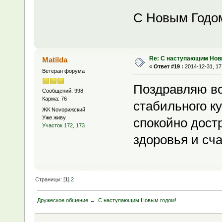
С Новым Годо
Re: С наступающим Нов
Matilda
«
Ответ #19 :
2014-12-31, 17
Ветеран форума
Поздравляю вс
Сообщений: 998
Карма: 76
стабильного к
ЖК Novoрижский
Уже живу
спокойно дост
Участок 172, 173
здоровья и сча
Страницы: [
1
]
2
Дружеское общение
→
С наступающим Новым годом!