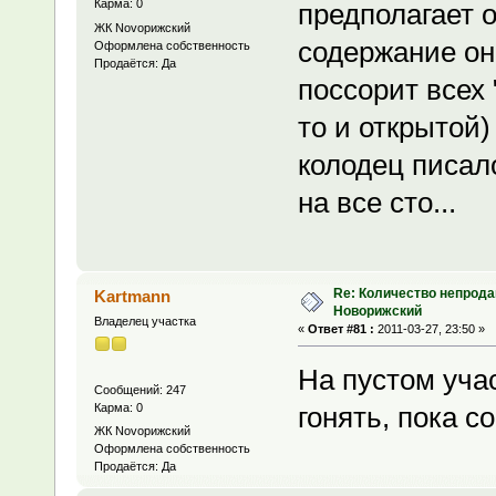
Карма: 0
предполагает 
ЖК Novoрижский
содержание он
Оформлена собственность
Продаётся: Да
поссорит всех 
то и открытой)
колодец писало
на все сто...
Re: Количество непрода
Kartmann
Новорижский
Владелец участка
«
Ответ #81 :
2011-03-27, 23:50 »
На пустом уча
Сообщений: 247
Карма: 0
гонять, пока с
ЖК Novoрижский
Оформлена собственность
Продаётся: Да