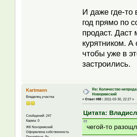
И даже где-то 
год прямо по с
продаст. Даст
курятником. А 
чтобы уже в эт
застроились.
Re: Количество непрода
Kartmann
Новорижский
Владелец участка
«
Ответ #88 :
2011-03-30, 22:27 »
Цитата: Владисла
Сообщений: 247
Карма: 0
чегой-то разощл
ЖК Novoрижский
Оформлена собственность
Продаётся: Да