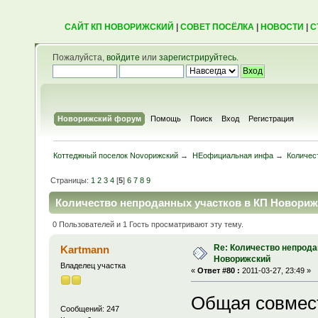
САЙТ КП НОВОРИЖСКИЙ
|
СОВЕТ ПОСЁЛКА
|
НОВОСТИ
|
С
Пожалуйста,
войдите
или
зарегистрируйтесь
.
Новорижский форум
Помощь
Поиск
Вход
Регистрация
Коттеджный поселок Novoрижский
→
НЕофициальная инфа
→
Количес
Страницы:
1
2
3
4
[
5
]
6
7
8
9
Количество непроданных участков в КП Новорижс
0 Пользователей и 1 Гость просматривают эту тему.
Re: Количество непрода
Kartmann
Новорижский
Владелец участка
«
Ответ #80 :
2011-03-27, 23:49 »
Общая совмест
Сообщений: 247