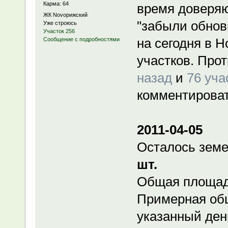
Карма: 64
время доверя
ЖК Novoрижский
"забыли обнови
Уже строюсь
Участок 256
на сегодня в 
Сообщение с подробностями
участков. Про
назад
и
76 уча
комментировать
2011-04-05
Осталось земе
шт.
Общая площадь
Примерная об
указанный день