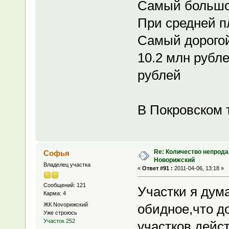
Самый большой
При средней п
Самый дорогой
10.2 млн рубле
рублей
В Покровском
Re: Количество непрода
Софья
Новорижский
Владелец участка
«
Ответ #91 :
2011-04-06, 13:18 »
Сообщений: 121
Участки я ду
Карма: 4
ЖК Novoрижский
обидное,что д
Уже строюсь
Участок 252
участков дейс