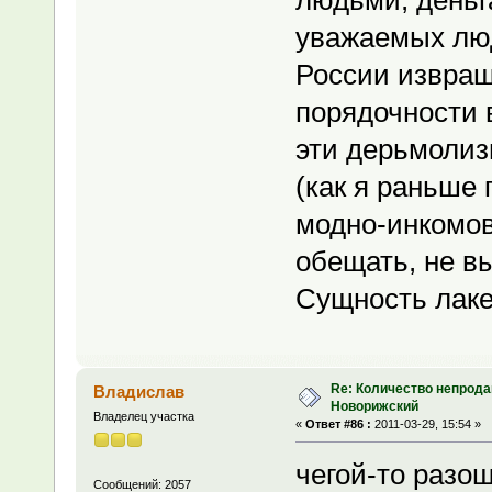
людьми, деньга
уважаемых люд
России извращ
порядочности в
эти дерьмолиз
(как я раньше
модно-инкомо
обещать, не в
Сущность лаке
Re: Количество непрода
Владислав
Новорижский
Владелец участка
«
Ответ #86 :
2011-03-29, 15:54 »
чегой-то разощ
Сообщений: 2057