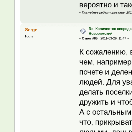
вероятно и тако
«
Последнее редактирование: 2011
Re: Количество непрода
Serge
Новорижский
Гость
«
Ответ #85 :
2011-03-29, 11:47 »
К сожалению, в
чем, например,
почете и деле
людей. Для ув
делать поселк
дружить и что
А с остальным
что, прикрыва