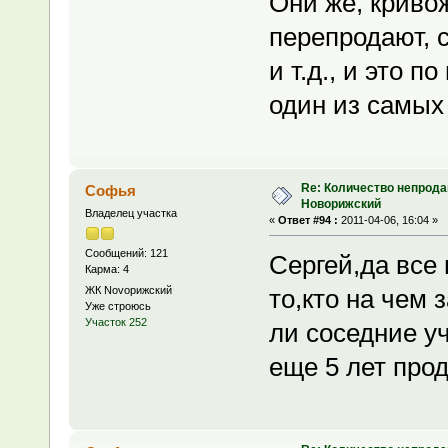
Они же, криво
перепродают, 
и т.д., и это п
один из самых
Re: Количество непрода
Софья
Новорижский
Владелец участка
«
Ответ #94 :
2011-04-06, 16:04 »
Сообщений: 121
Сергей,да все
Карма: 4
ЖК Novoрижский
то,кто на чем 
Уже строюсь
Участок 252
ли соседние у
еще 5 лет прод