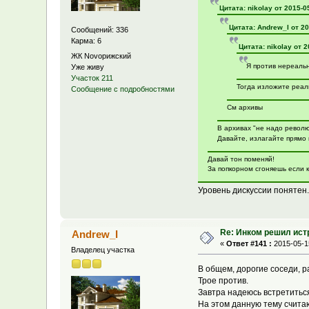
Цитата: nikolay от 2015-0
Цитата: Andrew_I от 20
Сообщений: 336
Карма: 6
Цитата: nikolay от 2
ЖК Novoрижский
Я против нереальн
Уже живу
Участок 211
Тогда изложите реа
Сообщение с подробностями
См архивы
В архивах "не надо революц
Давайте, излагайте прямо 
Давай тон поменяй!
За попкорном сгоняешь если к
Уровень дискуссии понятен.
Re: Инком решил ист
Andrew_I
«
Ответ #141 :
2015-05-15
Владелец участка
В общем, дорогие соседи, р
Трое против.
Завтра надеюсь встретиться
На этом данную тему счита