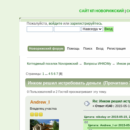
САЙТ КП НОВОРИЖСКИЙ
|
С
Пожалуйста,
войдите
или
зарегистрируйтесь
.
Новорижский форум
Помощь
Поиск
Вход
Регистрация
Коттеджный поселок Novoрижский
→
Вопросы ИНКОМу
→
Инком р
Страницы:
1
...
4
5
6
7
[
8
]
Инком решил истребовать деньги (Прочитано 3
0 Пользователей и 2 Гостей просматривают эту тему.
Re: Инком решил ист
Andrew_I
«
Ответ #140 :
2015-05-15
Владелец участка
Цитата: nikolay от 2015-05-15, 
Цитата: Andrew_I от 2015-05