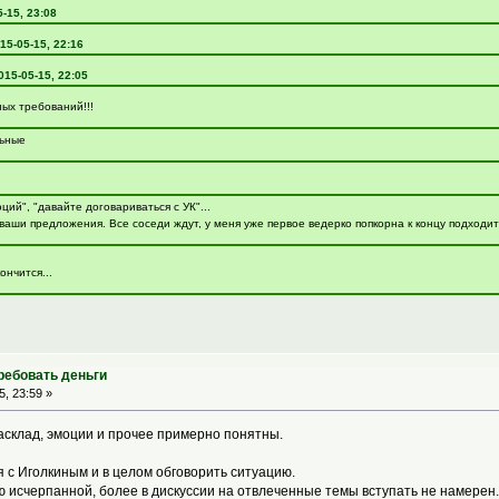
5-15, 23:08
15-05-15, 22:16
015-05-15, 22:05
ых требований!!!
льные
ий", "давайте договариваться с УК"...
ваши предложения. Все соседи ждут, у меня уже первое ведерко попкорна к концу подходи
ончится...
ребовать деньги
, 23:59 »
асклад, эмоции и прочее примерно понятны.
 с Иголкиным и в целом обговорить ситуацию.
ю исчерпанной, более в дискуссии на отвлеченные темы вступать не намерен.