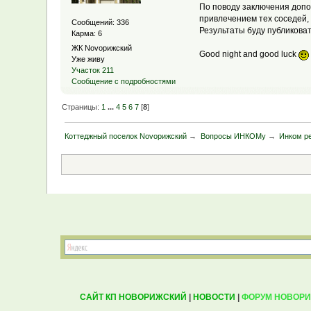
По поводу заключения допо
привлечением тех соседей, 
Сообщений: 336
Результаты буду публиковат
Карма: 6
ЖК Novoрижский
Good night and good luck
Уже живу
Участок 211
Сообщение с подробностями
Страницы:
1
...
4
5
6
7
[
8
]
Коттеджный поселок Novoрижский
→
Вопросы ИНКОМу
→
Инком р
САЙТ КП НОВОРИЖСКИЙ
|
НОВОСТИ
|
ФОРУМ НОВОР