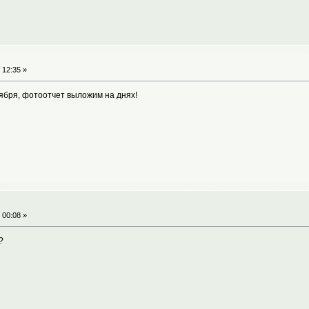
 12:35 »
тября, фотоотчет выложим на днях!
 00:08 »
?