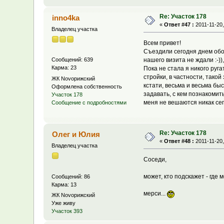
Re: Участок 178
inno4ka
«
Ответ #47 :
2011-11-20,
Владелец участка
Всем привет!
Съездили сегодня днем обоз
нашего визита не ждали :-)
Сообщений: 639
Карма: 23
Пока не стала я никого руг
стройки, в частности, такой
ЖК Novoрижский
кстати, весьма и весьма быс
Оформлена собственность
задавать, с кем познакомить
Участок 178
меня не вешаются никак сег
Сообщение с подробностями
Re: Участок 178
Олег и Юлия
«
Ответ #48 :
2011-11-20,
Владелец участка
Соседи,
может, кто подскажет - где
Сообщений: 86
Карма: 13
мерси...
ЖК Novoрижский
Уже живу
Участок 393