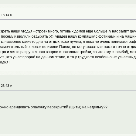
 18:14 »
реть наши угодья - строек много, готовых домов еще больше, у нас залит фу
), посему изволили отдыхать :-)), увидев нашу компашку с фотиками и на маши
ать, наверное какието дни на отдых тоже нужны, я пока не очень понимаю гра
 замечательный человек по имени Павел, не могу сказать из какого точно отде
тро и четко разрулил наш вопрос с началом стройки, за что ему спасибо!), мо
ся, кто у нас прораб на данном этапе, а то у трудяг-то особенно не узнаешь д
одня!
 23:43 »
 можно арендовать опалубку перекрытий (щиты) на недельку??