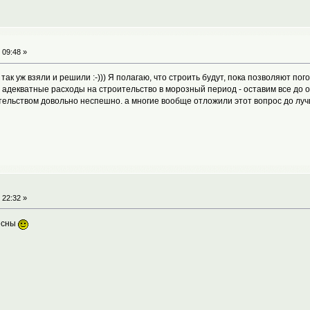
 09:48 »
так уж взяли и решили :-))) Я полагаю, что строить будут, пока позволяют по
адекватные расходы на строительство в морозный период - оставим все до от
ительством довольно неспешно. а многие вообще отложили этот вопрос до лу
 22:32 »
весны