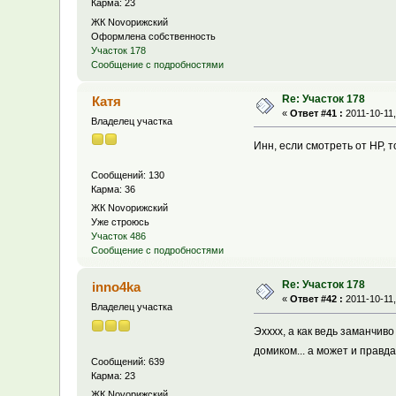
Карма: 23
ЖК Novoрижский
Оформлена собственность
Участок 178
Сообщение с подробностями
Re: Участок 178
Катя
«
Ответ #41 :
2011-10-11,
Владелец участка
Инн, если смотреть от НР, 
Сообщений: 130
Карма: 36
ЖК Novoрижский
Уже строюсь
Участок 486
Сообщение с подробностями
Re: Участок 178
inno4ka
«
Ответ #42 :
2011-10-11,
Владелец участка
Эхххх, а как ведь заманчиво
домиком... а может и правд
Сообщений: 639
Карма: 23
ЖК Novoрижский