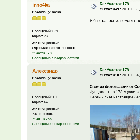
Re: Участок 178
inno4ka
«
Ответ #49 :
2011-11-21,
Владелец участка
Я бы с радостью помогла, но
Сообщений: 639
Карма: 23
ЖК Novoрижский
Оформлена собственность
Участок 178
Сообщение с подробностями
Re: Участок 178
Александр
«
Ответ #50 :
2011-11-26,
Владелец участка
Свежие фотографии от Соб
Фундамент на 178-м участке
Первый снег, настоящие бер
Сообщений: 1111
Карма: 64
ЖК Novoрижский
Уже строюсь
Участок 256
Сообщение с подробностями