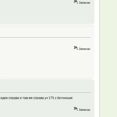
Записан
Записан
по идее справа и там же справа уч 175 с бетонным
Записан