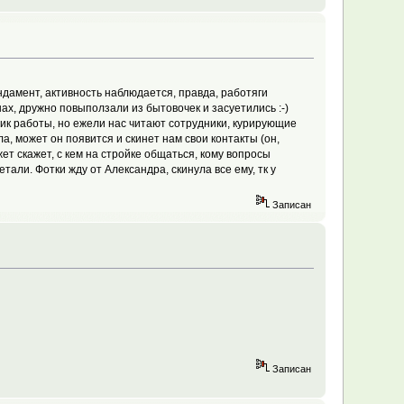
ндамент, активность наблюдается, правда, работяги
нах, дружно повыползали из бытовочек и засуетились :-)
фик работы, но ежели нас читают сотрудники, курирующие
ла, может он появится и скинет нам свои контакты (он,
жет скажет, с кем на стройке общаться, кому вопросы
етали. Фотки жду от Александра, скинула все ему, тк у
Записан
Записан