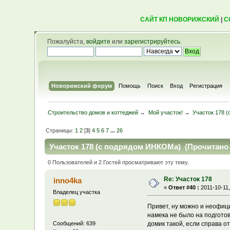
САЙТ КП НОВОРИЖСКИЙ
|
С
Пожалуйста,
войдите
или
зарегистрируйтесь
.
Новорижский форум
Помощь
Поиск
Вход
Регистрация
Строительство домов и коттеджей
→
Мой участок!
→
Участок 178 
Страницы:
1
2
[
3
]
4
5
6
7
...
26
Участок 178 (с подрядом ИНКОМа) (Прочитано 
0 Пользователей и 2 Гостей просматривают эту тему.
Re: Участок 178
inno4ka
«
Ответ #40 :
2011-10-11,
Владелец участка
Привет, ну можно и неофициа
намека не было на подготов
домик такой, если справа от
Сообщений: 639