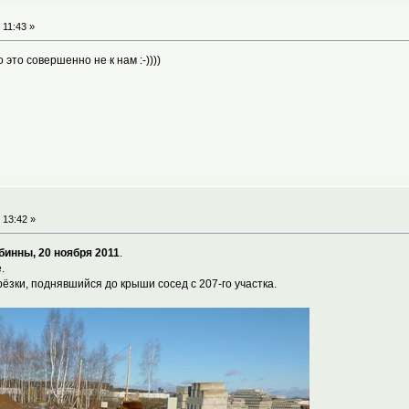
 11:43 »
 это совершенно не к нам :-))))
 13:42 »
инны, 20 ноября 2011
.
.
ёзки, поднявшийся до крыши сосед с 207-го участка.