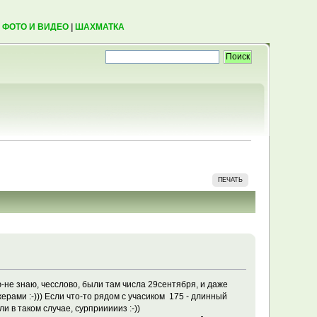
|
ФОТО И ВИДЕО
|
ШАХМАТКА
ПЕЧАТЬ
аю-не знаю, чесслово, были там числа 29сентября, и даже
рами :-))) Если что-то рядом с учасиком 175 - длинный
и в таком случае, сурприииииз :-))