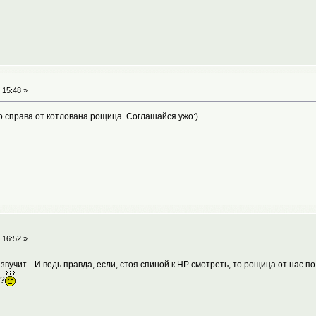
 15:48 »
то справа от котлована рощица. Соглашайся ужо:)
 16:52 »
 звучит... И ведь правда, если, стоя спиной к НР смотреть, то рощица от нас 
а?