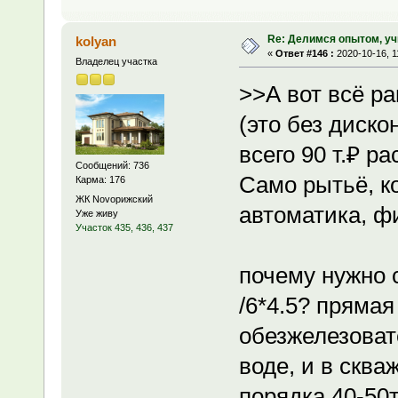
Re: Делимся опытом, уч
kolyan
«
Ответ #146 :
2020-10-16, 1
Владелец участка
>>А вот всё ра
(это без диско
всего 90 т.₽ р
Сообщений: 736
Само рытьё, ко
Карма: 176
ЖК Novoрижский
автоматика, фи
Уже живу
Участок 435, 436, 437
почему нужно 
/6*4.5? пряма
обезжелезоват
воде, и в скв
порядка 40-50т