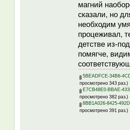
магний наобор
сказали, но дл
необходим умя
процеживал, т
детстве из-под
помягче, види
соответствующ
5BEADFCE-34B6-4CD
просмотрено 343 раз.)
E7CB48E0-BBAE-4330
просмотрено 382 раз.)
8BB1A026-8425-492D
просмотрено 391 раз.)