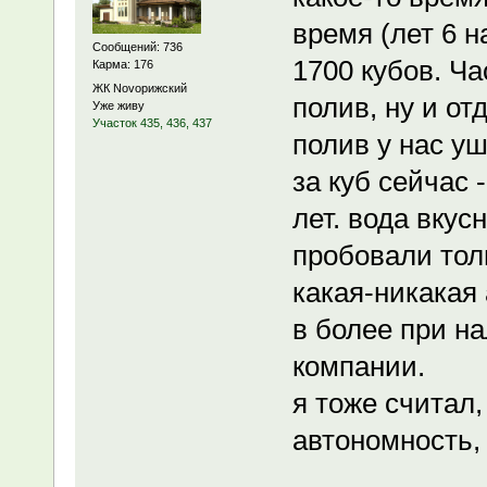
время (лет 6 
Сообщений: 736
1700 кубов. Ча
Карма: 176
ЖК Novoрижский
полив, ну и от
Уже живу
Участок 435, 436, 437
полив у нас уш
за куб сейчас 
лет. вода вкус
пробовали толь
какая-никакая 
в более при 
компании.
я тоже считал
автономность,