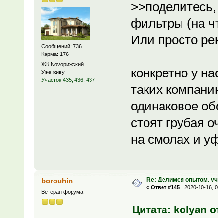
>>поделитесь,
фильтры (на ч
Или просто ре
Сообщений: 736
Карма: 176
ЖК Novoрижский
конкретно у н
Уже живу
Участок 435, 436, 437
таких компани
одинаковое об
стоят грубая о
на смолах и у
Re: Делимся опытом, уч
borouhin
«
Ответ #145 :
2020-10-16, 0
Ветеран форума
Цитата: kolyan от