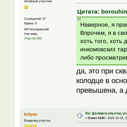
Активный участник
Цитата: borouhin
Сообщений: 57
Наверное, я пра
Карма: 8
ЖК Novoрижский
Впрочем, я в св
Уже живу
Участок 263
хоть того, хоть 
инкомовских тар
либо просматри
да, это при с
колодце в осн
превышена, а 
Re: Делимся опытом, уч
kolyan
«
Ответ #144 :
2020-10-15, 2
Владелец участка