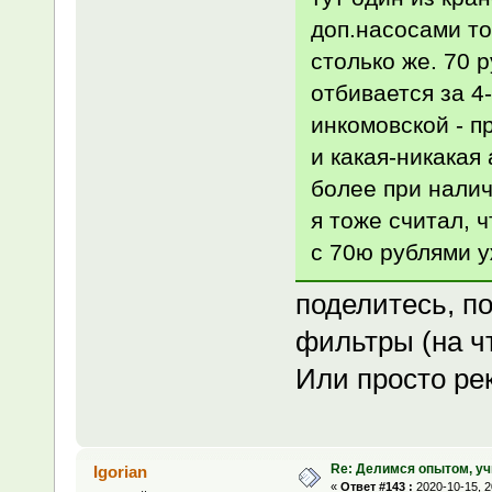
доп.насосами то
столько же. 70 р
отбивается за 4-
инкомовской - п
и какая-никакая
более при нали
я тоже считал, 
с 70ю рублями у
поделитесь, п
фильтры (на ч
Или просто ре
Re: Делимся опытом, уч
Igorian
«
Ответ #143 :
2020-10-15, 2