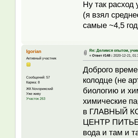
Ну так расход у
(я взял среднее
самые ~4,5 го
Re: Делимся опытом, учи
Igorian
«
Ответ #148 :
2020-12-21, 01:
Активный участник
Доброго време
Сообщений: 57
колодце (не ар
Карма: 8
биологию и хи
ЖК Novoрижский
Уже живу
химические па
Участок 263
в ГЛАВНЫЙ 
ЦЕНТР ПИТЬЕВ
вода и там и т