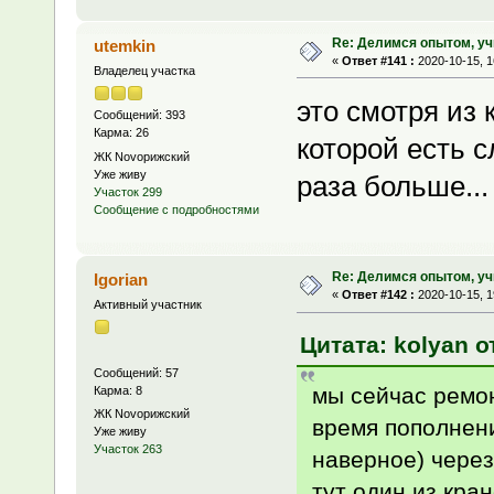
Re: Делимся опытом, уч
utemkin
«
Ответ #141 :
2020-10-15, 1
Владелец участка
это смотря из к
Сообщений: 393
Карма: 26
которой есть с
ЖК Novoрижский
Уже живу
раза больше...
Участок 299
Сообщение с подробностями
Re: Делимся опытом, уч
Igorian
«
Ответ #142 :
2020-10-15, 1
Активный участник
Цитата: kolyan от
Сообщений: 57
мы сейчас ремон
Карма: 8
ЖК Novoрижский
время пополнени
Уже живу
Участок 263
наверное) через
тут один из кран