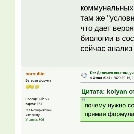
коммунальных 
там же "условн
что дает веро
биологии в со
сейчас анализ
Re: Делимся опытом, уч
borouhin
«
Ответ #147 :
2020-10-16, 1
Ветеран форума
Цитата: kolyan от
Сообщений: 588
почему нужно со
Карма: 164
ЖК Novoрижский
прямая формула
Уже живу
Участок 806