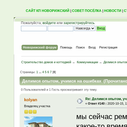
САЙТ КП НОВОРИЖСКИЙ
|
СОВЕТ ПОСЁЛКА
|
НОВОСТИ
|
С
Пожалуйста,
войдите
или
зарегистрируйтесь
.
Новорижский форум
Помощь
Поиск
Вход
Регистрация
Строительство домов и коттеджей
→
Коммуникации
→
Делимся опытом
Страницы:
1
...
4
5
6
7
[
8
]
Делимся опытом, учимся на ошибках (Прочитано 
0 Пользователей и 1 Гость просматривают эту тему.
Re: Делимся опытом, уч
kolyan
«
Ответ #140 :
2020-10-15, 1
Владелец участка
мы сейчас рем
какое-то время