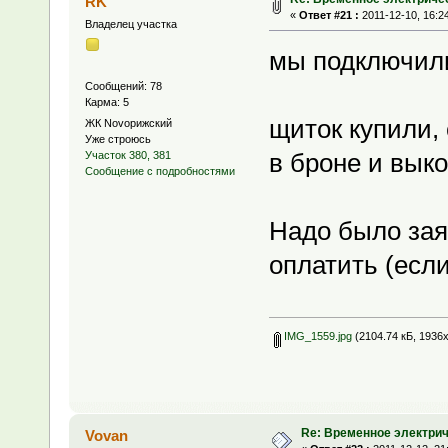
RK
«
Ответ #21 :
2011-12-10, 16:2
Владелец участка
мы подключили
Сообщений: 78
Карма: 5
щиток купили,
ЖК Novoрижский
Уже строюсь
в броне и вык
Участок 380, 381
Сообщение с подробностями
Надо было зая
оплатить (если 
IMG_1559.jpg
(2104.74 кБ, 1936
Re: Временное электри
Vovan