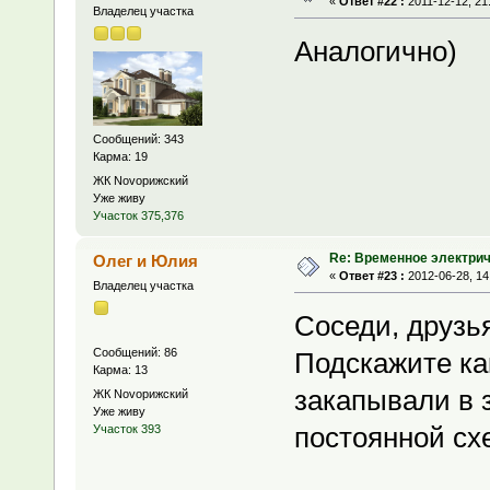
«
Ответ #22 :
2011-12-12, 21
Владелец участка
Аналогично)
Сообщений: 343
Карма: 19
ЖК Novoрижский
Уже живу
Участок 375,376
Re: Временное электри
Олег и Юлия
«
Ответ #23 :
2012-06-28, 14
Владелец участка
Соседи, друзь
Сообщений: 86
Подскажите как
Карма: 13
закапывали в 
ЖК Novoрижский
Уже живу
постоянной сх
Участок 393