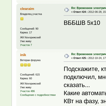
Re: Временное электри
clearaim
«
Ответ #24 :
2012-06-28, 15
Владелец участка
ВББШВ 5x10
Сообщений: 90
Карма: 17
ЖК Novoрижский
Уже живу
Участок 7
Re: Временное электри
inik
«
Ответ #25 :
2012-10-24, 17
Ветеран форума
Подскажите, к
Сообщений: 615
подключил, мн
Карма: 60
сказать...
ЖК Novoрижский
Уже живу
Какие автоматы
Участок 486
Сообщение с подробностями
КВт на фазу, з