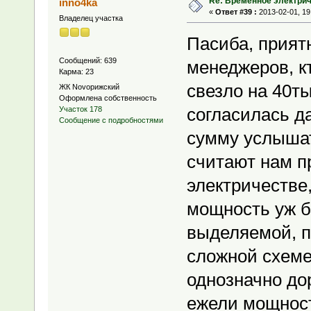
Re: Временное электри
inno4ka
«
Ответ #39 :
2013-02-01, 19
Владелец участка
Пасиба, приятн
Сообщений: 639
менеджеров, кт
Карма: 23
свезло на 40тыс
ЖК Novoрижский
Оформлена собственность
согласилась д
Участок 178
Сообщение с подробностями
сумму услышать
считают нам п
электричестве
мощность уж б
выделяемой, п
сложной схеме
однозначно до
ежели мощность