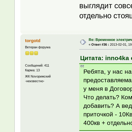
выглядит совсе
отдельно стоящ
Re: Временное электри
torgotd
«
Ответ #36 :
2013-02-01, 19
Ветеран форума
Цитата: inno4ka 
Сообщений: 411
Ребята, у нас н
Карма: 13
ЖК Novoрижский
предоставляемая
-неизвестно-
у меня в Догово
Что делать? Ком
добавить? А вед
приточкой - 10К
400кв + отдельно