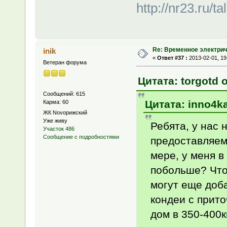
http://nr23.ru/
Re: Временное электри
inik
«
Ответ #37 :
2013-02-01, 19
Ветеран форума
Цитата: torgotd о
Сообщений: 615
Цитата: inno4ka
Карма: 60
ЖК Novoрижский
Уже живу
Ребята, у нас 
Участок 486
Сообщение с подробностями
предоставляема
мере, у меня в
побольше? Что
могут еще доба
кондеи с прито
дом в 350-400к