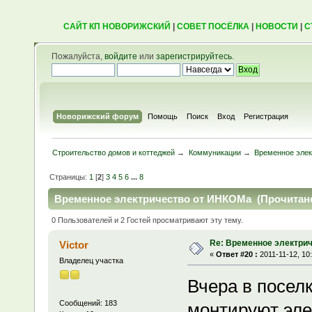
САЙТ КП НОВОРИЖСКИЙ
|
СОВЕТ ПОСЁЛКА
|
НОВОСТИ
|
С
Пожалуйста,
войдите
или
зарегистрируйтесь
.
Новорижский форум
Помощь
Поиск
Вход
Регистрация
Строительство домов и коттеджей
→
Коммуникации
→
Временное эле
Страницы:
1
[
2
]
3
4
5
6
...
8
Временное электричество от ИНКОМа (Прочитано
0 Пользователей и 2 Гостей просматривают эту тему.
Re: Временное электри
Victor
«
Ответ #20 :
2011-11-12, 10
Владелец участка
Вчера в поселк
Сообщений: 183
монтируют эле