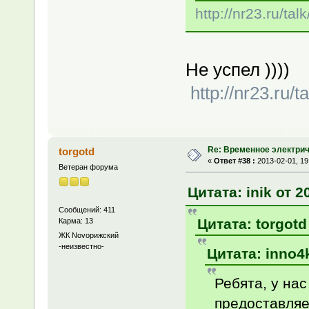
http://nr23.ru/t
Не успел ))))
http://nr23.ru/
Re: Временное электри
torgotd
«
Ответ #38 :
2013-02-01, 19
Ветеран форума
Цитата: inik от 2
Сообщений: 411
Цитата: torgotd
Карма: 13
ЖК Novoрижский
-неизвестно-
Цитата: inno4k
Ребята, у на
предоставляе