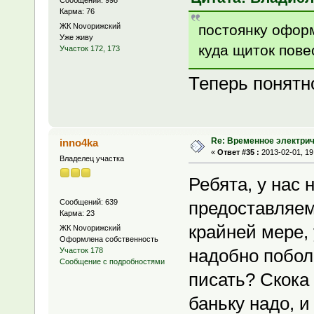
Сообщений: 998
Карма: 76
постоянку оформ
ЖК Novoрижский
Уже живу
куда щиток пове
Участок 172, 173
Теперь понят
Re: Временное электри
inno4ka
«
Ответ #35 :
2013-02-01, 19
Владелец участка
Ребята, у нас
Сообщений: 639
предоставляем
Карма: 23
крайней мере, 
ЖК Novoрижский
Оформлена собственность
надобно побол
Участок 178
Сообщение с подробностями
писать? Скока
баньку надо, и