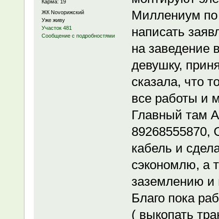
Карма: 19
Миллениум по 
ЖК Novoрижский
Уже живу
написать заяв
Участок 481
Сообщение с подробностями
на заведение 
девушку, прин
сказала, что т
все работы и 
Главный там 
89268555870, О
кабель и сдел
сэкономлю, а т
заземлению и 
Благо пока ра
( выкопать тр