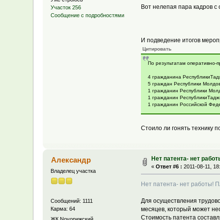
Вот нелепая пара кадров с 
Участок 256
Сообщение с подробностями
И подведение итогов мероп
Цитировать
По результатам оперативно-п
4 гражданина РеспубликиТадж
5 граждан Республики Молдов
1 гражданин Республики Молд
1 гражданин РеспубликиТаджи
1 гражданин Российской Феде
Стоило ли гонять технику п
Нет патента- нет рабо
Александр
«
Ответ #6 :
2011-08-11, 18
Владелец участка
Нет патента- нет работы! 
Для осуществления трудово
Сообщений: 1111
Карма: 64
месяцев, который может не
Стоимость патента составл
ЖК Novoрижский