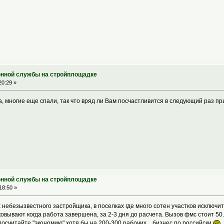
онной службы на стройплощадке
20:29 »
ра, многие еще спали, так что вряд ли Вам посчастливится в следующий раз п
онной службы на стройплощадке
18:50 »
небезызвестного застройщика, в поселках где много сотен участков исключи
ковывают когда работа завершена, за 2-3 дня до расчета. Вызов фмс стоит 5
 посчитайте "экономию" хотя бы на 200-300 рабочих... бизнес по российски