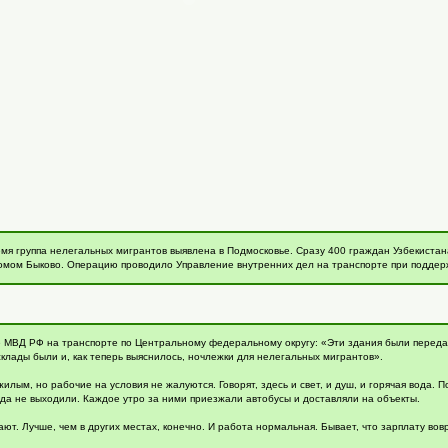
мя группа нелегальных мигрантов выявлена в Подмосковье. Сразу 400 граждан Узбекиста
омом Быково. Операцию проводило Управление внутренних дел на транспорте при подде
е МВД РФ на транспорте по Центральному федеральному округу: «Эти здания были перед
клады были и, как теперь выяснилось, ночлежки для нелегальных мигрантов».
лым, но рабочие на условия не жалуются. Говорят, здесь и свет, и душ, и горячая вода. П
а не выходили. Каждое утро за ними приезжали автобусы и доставляли на объекты.
ют. Лучше, чем в других местах, конечно. И работа нормальная. Бывает, что зарплату вов