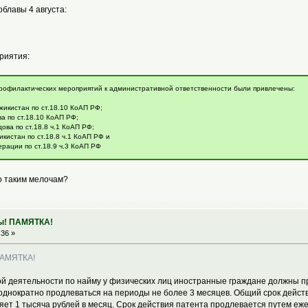
облавы 4 августа:
риятия:
рофилактических мероприятий к административной ответственности были привлечены:
икистан по ст.18.10 КоАП РФ;
а по ст.18.10 КоАП РФ;
ова по ст.18.8 ч.1 КоАП РФ;
кистан по ст.18.8 ч.1 КоАП РФ и
рации по ст.18.9 ч.3 КоАП РФ
о таким мелочам?
ты! ПАМЯТКА!
:36 »
ПАМЯТКА!
й деятельности по найму у физических лиц иностранные граждане должны при
однократно продлеваться на периоды не более 3 месяцев. Общий срок действ
яет 1 тысяча рублей в месяц. Срок действия патента продлевается путем е