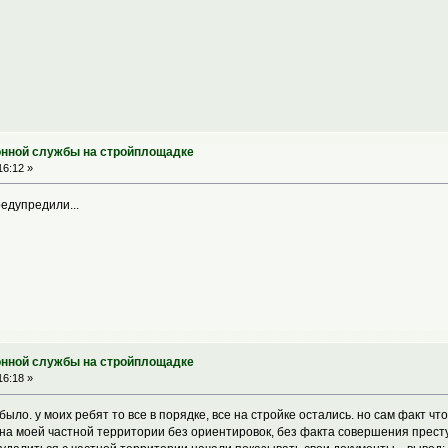
онной службы на стройплощадке
16:12 »
редупредили...
онной службы на стройплощадке
16:18 »
было. у моих ребят то все в порядке, все на стройке остались. но сам факт ч
на моей частной территории без ориентировок, без факта совершения престу