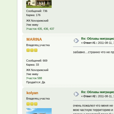
Сообщений: 736
Карма: 176
ЖК Novoрижский
Уже живу
Участок 435, 436, 437
Re: Облавы миграци
MARINA
«
Ответ #1 :
2011-08-11, 
Владелец участка
забавно....странно что не п
Сообщений: 669
Карма: 33
ЖК Novoрижский
Уже живу
Участок 588
Продаётся: Да
Re: Облавы миграци
kolyan
«
Ответ #2 :
2011-08-11, 
Владелец участка
очень пожалел что меня не 
мою частную территорию и 