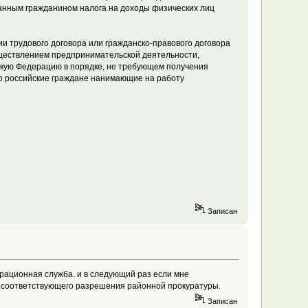
анным гражданином налога на доходы физических лиц
и трудового договора или гражданско-правового договора
существлением предпринимательской деятельности,
скую Федерацию в порядке, не требующем получения
что российские граждане нанимающие на работу
Записан
играционная служба. и в следующий раз если мне
ез соответствующего разрешения районной прокуратуры.
Записан