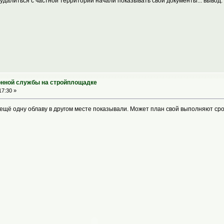
удалиться с частной территории начали показывать свои документы... вывод:
онной службы на стройплощадке
17:30 »
 ещё одну облаву в другом месте показывали. Может план свой выполняют сро