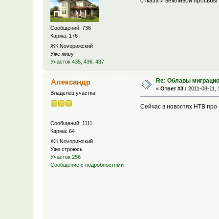
отказа и вежливой просьбы 
Сообщений: 736
Карма: 176
ЖК Novoрижский
Уже живу
Участок 435, 436, 437
Re: Облавы миграци
Александр
«
Ответ #3 :
2011-08-11, 
Владелец участка
Сейчас в новостях НТВ про
Сообщений: 1111
Карма: 64
ЖК Novoрижский
Уже строюсь
Участок 256
Сообщение с подробностями