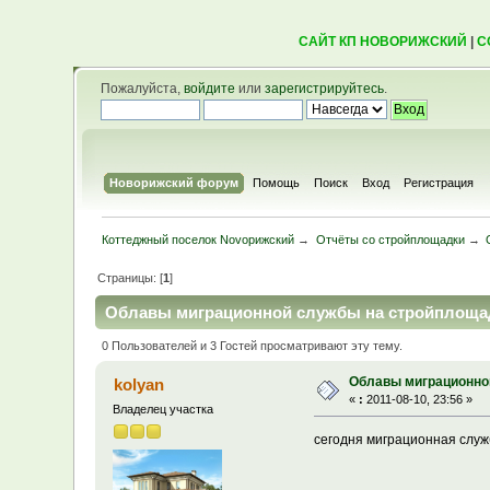
САЙТ КП НОВОРИЖСКИЙ
|
С
Пожалуйста,
войдите
или
зарегистрируйтесь
.
Новорижский форум
Помощь
Поиск
Вход
Регистрация
Коттеджный поселок Novoрижский
→
Отчёты со стройплощадки
→
Страницы: [
1
]
Облавы миграционной службы на стройплощад
0 Пользователей и 3 Гостей просматривают эту тему.
Облавы миграционно
kolyan
«
:
2011-08-10, 23:56 »
Владелец участка
сегодня миграционная служ