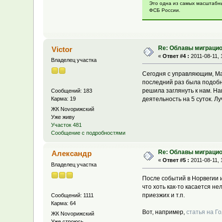
Это одна из самых масштабны
ФСБ России.
Re: Облавы миграци
Victor
«
Ответ #4 :
2011-08-11, 
Владелец участка
Сегодня с управляющим, Ма
последний раз была подобн
решила заглянуть к нам. На
Сообщений: 183
Карма: 19
деятельность на 5 суток. Л
ЖК Novoрижский
Уже живу
Участок 481
Сообщение с подробностями
Re: Облавы миграци
Александр
«
Ответ #5 :
2011-08-11, 
Владелец участка
После событий в Норвегии и
что хоть как-то касается н
приезжих и т.п.
Сообщений: 1111
Карма: 64
Вот, например,
статья на Г
ЖК Novoрижский
Уже строюсь