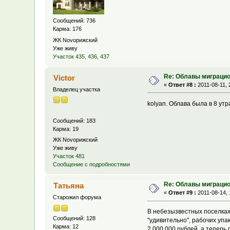
Сообщений: 736
Карма: 176
ЖК Novoрижский
Уже живу
Участок 435, 436, 437
Re: Облавы миграци
Victor
«
Ответ #8 :
2011-08-11, 
Владелец участка
kolyan. Облава была в 8 ут
Сообщений: 183
Карма: 19
ЖК Novoрижский
Уже живу
Участок 481
Сообщение с подробностями
Re: Облавы миграци
Татьяна
«
Ответ #9 :
2011-08-14, 
Старожил форума
В небезызвестных поселках 
Сообщений: 128
"удивительно", рабочих упа
Карма: 12
2.000.000 рублей, а теперь