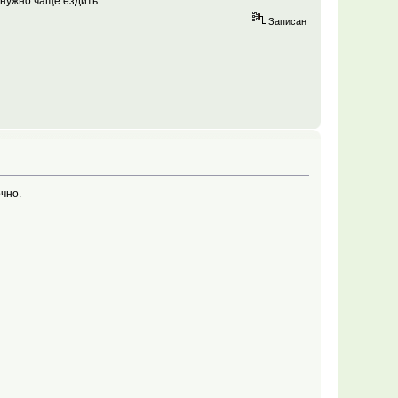
 нужно чаще ездить.
Записан
чно.