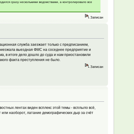
одился сразу несколькими ведомствами, а контролировало все
Записан
рационная служба заезжает только с предписанием,
 Приезжала выездная ФМС на соседнее предприятие и
ма, в итоге дело дошло до суда и нам приостановили
какого факта преступления не было.
Записан
остных лентах виден всплекс этой темы - всплыло всё,
от или наоборот, латание демографических дыр за счёт