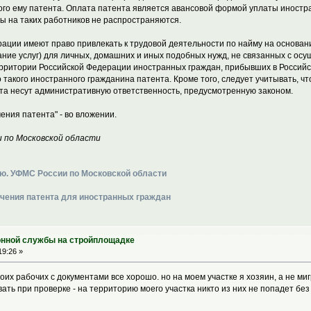
го ему патента. Оплата патента является авансовой формой уплаты иностр
ы на таких работников не распространяются.
ации имеют право привлекать к трудовой деятельности по найму на основани
ание услуг) для личных, домашних и иных подобных нужд, не связанных с о
рритории Российской Федерации иностранных граждан, прибывших в Россий
о такого иностранного гражданина патента. Кроме того, следует учитывать, 
та несут административную ответственность, предусмотренную законом.
ения патента" - во вложении.
 по Московской области
ю. УФМС России по Московской области
чения патента для иностранных граждан
онной службы на стройплощадке
19:26 »
моих рабочих с документами все хорошо. но на моем участке я хозяин, а не м
вать при проверке - на территорию моего участка никто из них не попадет б