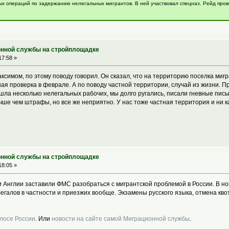
х операций по задержанию нелегальных мигрантов. В ней участвовал спецназ. Рейд пров
онной службы на стройплощадке
17:58 »
ксимом, по этому поводу говорил. Он сказал, что на территорию поселка миг
ая проверка в феврале. А по поводу частной территории, случай из жизни.
шла несколько нелегальных рабочих, мы долго ругались, писали гневные пись
учше чем штрафы, но все же неприятно. У нас тоже частная территория и ни 
онной службы на стройплощадке
18:05 »
 Англии заставили ФМС разобраться с мигрантской проблемой в России. В нов
елегалов в частности и приезжих вообще. Экзамены русского языка, отмена кв
олосе России
. Или
новости на сайте самой Миграционной службы
.