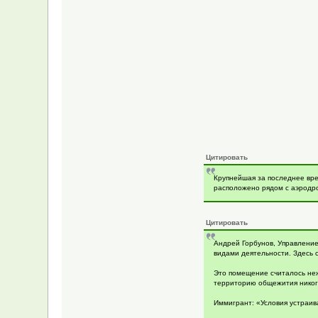
Цитировать
Крупнейшая за последнее вре
расположено рядом с аэродр
Цитировать
Андрей Горбунов, Управлени
видами деятельности. Здесь с
Это помещение считалось нежи
территорию общежития никогд
Иммигрант: «Условия устраива