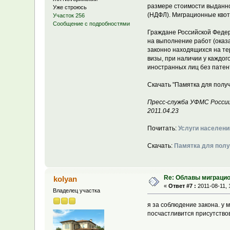
размере стоимости выданно
Уже строюсь
(НДФЛ). Миграционные квот
Участок 256
Сообщение с подробностями
Граждане Российской Федер
на выполнение работ (оказ
законно находящихся на те
визы, при наличии у каждог
иностранных лиц без патен
Скачать "Памятка для получ
Пресс-служба УФМС России
2011.04.23
Почитать:
Услуги населени
Скачать:
Памятка для полу
Re: Облавы миграци
kolyan
«
Ответ #7 :
2011-08-11, 
Владелец участка
я за соблюдение закона. у 
посчастливится присутство