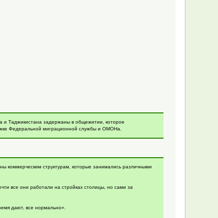
на и Таджикистана задержаны в общежитии, которое
ржке Федеральной миграционной службы и ОМОНа.
аны коммерческим структурам, которые занимались различными
очти все они работали на стройках столицы, но сами за
ремя дают, все нормально».