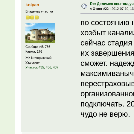
Re: Делимся опытом, уч
kolyan
«
Ответ #22 :
2012-07-10, 13
Владелец участка
по состоянию н
хозбыт канализ
сейчас стадия
Сообщений: 736
их завершения
Карма: 176
ЖК Novoрижский
сможет. надежд
Уже живу
Участок 435, 436, 437
максимиваныч 
перестраховыв
организованног
подключать. 20
чудо не верю.