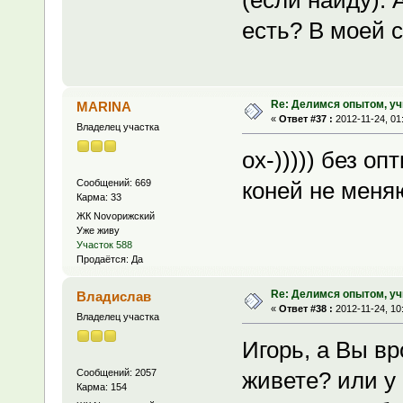
(если найду). 
есть? В моей 
Re: Делимся опытом, уч
MARINA
«
Ответ #37 :
2012-11-24, 01
Владелец участка
ox-))))) без о
Сообщений: 669
коней не меняю
Карма: 33
ЖК Novoрижский
Уже живу
Участок 588
Продаётся: Да
Re: Делимся опытом, уч
Владислав
«
Ответ #38 :
2012-11-24, 10
Владелец участка
Игорь, а Вы в
Сообщений: 2057
живете? или у
Карма: 154