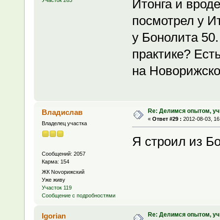
Итонга и вроде
Участок 263
посмотрел у Ит
у Бонолита 50
практике? Ест
на Новорижском
Re: Делимся опытом, уч
Владислав
«
Ответ #29 :
2012-08-03, 16
Владелец участка
Я строил из Б
Сообщений: 2057
Карма: 154
ЖК Novoрижский
Уже живу
Участок 119
Сообщение с подробностями
Re: Делимся опытом, уч
Igorian