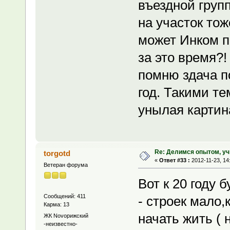
въездной групп
на участок тож
может Инком п
за это время?!
помню здача п
год. Такими те
унылая картин
Re: Делимся опытом, уч
torgotd
«
Ответ #33 :
2012-11-23, 14
Ветеран форума
Вот к 20 году 
Сообщений: 411
- строек мало,
Карма: 13
начать жить ( 
ЖК Novoрижский
-неизвестно-