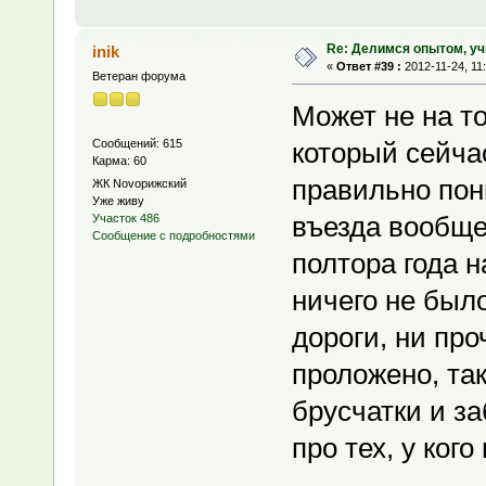
Re: Делимся опытом, уч
inik
«
Ответ #39 :
2012-11-24, 11
Ветеран форума
Может не на то
Сообщений: 615
который сейчас
Карма: 60
правильно пони
ЖК Novoрижский
Уже живу
въезда вообще
Участок 486
Сообщение с подробностями
полтора года н
ничего не было
дороги, ни пр
проложено, так
брусчатки и за
про тех, у кого