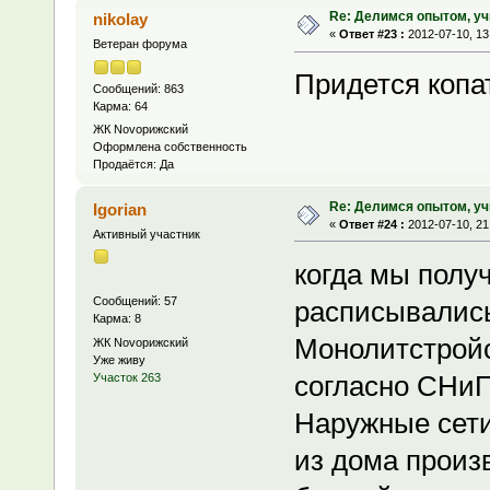
Re: Делимся опытом, уч
nikolay
«
Ответ #23 :
2012-07-10, 13
Ветеран форума
Придется копат
Сообщений: 863
Карма: 64
ЖК Novoрижский
Оформлена собственность
Продаётся: Да
Re: Делимся опытом, уч
Igorian
«
Ответ #24 :
2012-07-10, 21
Активный участник
когда мы полу
Сообщений: 57
расписывались
Карма: 8
Монолитстройс
ЖК Novoрижский
Уже живу
согласно СНиП
Участок 263
Наружные сети
из дома произ