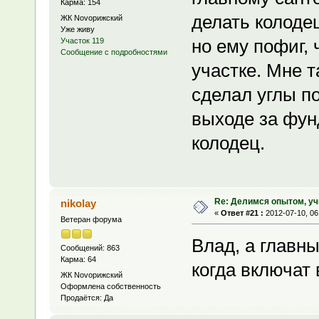
Карма: 154
делать колодец
ЖК Novoрижский
Уже живу
но ему пофиг, 
Участок 119
Сообщение с подробностями
участке. Мне т
сделал углы п
выходе за фун
колодец.
Re: Делимся опытом, уч
nikolay
«
Ответ #21 :
2012-07-10, 06
Ветеран форума
Влад, а главны
Сообщений: 863
Карма: 64
когда включат
ЖК Novoрижский
Оформлена собственность
Продаётся: Да