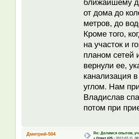
ближайшему дв
от дома до ко
метров, до вод
Кроме того, к
на участок и г
планом сетей 
вернули ее, ука
канализация в
углом. Нам пр
Владислав спас
потом при при
Re: Делимся опытом, уч
Дмитрий-504
«
Ответ #25 :
2012-07-11, 08