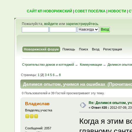
САЙТ КП НОВОРИЖСКИЙ
|
СОВЕТ ПОСЁЛКА
|
НОВОСТИ
|
С
Пожалуйста,
войдите
или
зарегистрируйтесь
.
Новорижский форум
Помощь
Поиск
Вход
Регистрация
Строительство домов и коттеджей
→
Коммуникации
→
Делимся опытом
Страницы:
1
[
2
]
3
4
5
6
...
8
Делимся опытом, учимся на ошибках (Прочитано 
0 Пользователей и 39 Гостей просматривают эту тему.
Re: Делимся опытом, уч
Владислав
«
Ответ #20 :
2012-07-09, 23
Владелец участка
Когда я этим 
Сообщений: 2057
главному санте