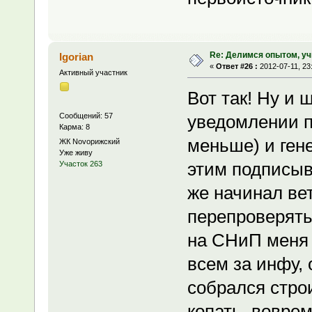
Re: Делимся опытом, уч
Igorian
«
Ответ #26 :
2012-07-11, 23
Активный участник
Вот так! Ну и 
Сообщений: 57
уведомлении п
Карма: 8
меньше) и ген
ЖК Novoрижский
Уже живу
этим подписыв
Участок 263
же начинал вет
перепроверять
на СНиП меня 
всем за инфу,
собрался стро
копать, вовре