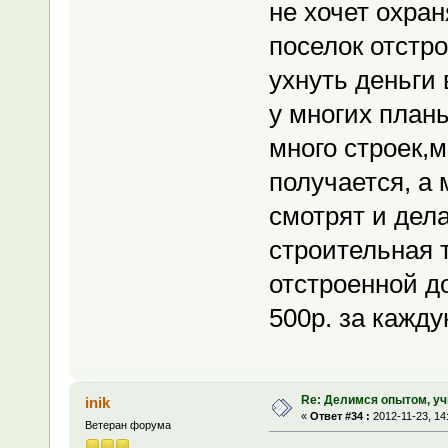
не хочет охра
поселок отстро
ухнуть деньги 
у многих план
много строек,м
получается, а
смотрят и дел
строительная 
отстроенной до
500р. за кажду
Re: Делимся опытом, уч
inik
«
Ответ #34 :
2012-11-23, 14
Ветеран форума