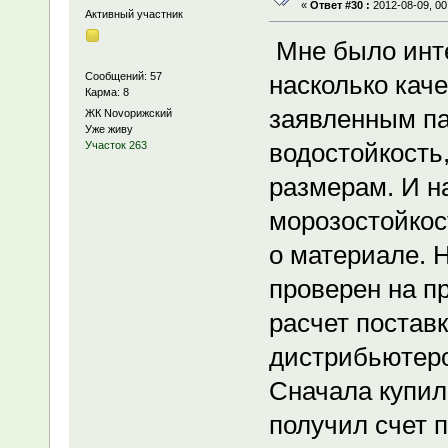
«
Ответ #30 :
2012-08-09, 00
Активный участник
Мне было инте
Сообщений: 57
насколько каче
Карма: 8
заявленным па
ЖК Novoрижский
Уже живу
водостойкость
Участок 263
размерам. И н
морозостойкос
о материале. Н
проверен на п
расчет постав
дистрибьютеро
Сначала купил
получил счет п