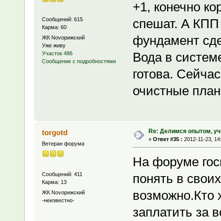
+1, конечно ко
Сообщений: 615
спешат. А КПП 
Карма: 60
фундамент сде
ЖК Novoрижский
Уже живу
Вода в систем
Участок 486
Сообщение с подробностями
готова. Сейчас
очистные план
Re: Делимся опытом, уч
torgotd
«
Ответ #35 :
2012-11-23, 14
Ветеран форума
На форуме гос
Сообщений: 411
понять в своих
Карма: 13
возможно.Кто х
ЖК Novoрижский
-неизвестно-
заплатить за в