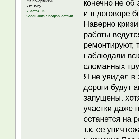
конечно не об 
ЖК Novoрижский
Уже живу
и в договоре б
Участок 119
Сообщение с подробностями
Наверно кризи
работы ведутс
ремонтируют, 
наблюдали вск
сломанных тру
Я не увидел в 
дороги будут 
запущены, хотя
участки даже н
останется на р
т.к. ее уничто