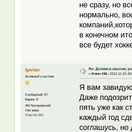
не сразу, но в
нормально, во
компаний,кото
в конечном ито
все будет хокк
Re: Делимся опытом, уч
Igorian
«
Ответ #36 :
2012-11-24, 00
Активный участник
Я вам завидую
Сообщений: 57
Даже подозри
Карма: 8
пять уже как с
ЖК Novoрижский
Уже живу
каждый год сд
Участок 263
соглашусь, но 