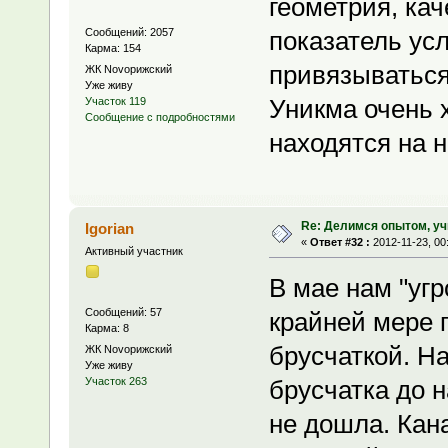
геометрия, кач
Сообщений: 2057
показатель ус
Карма: 154
привязываться
ЖК Novoрижский
Уже живу
Уникма очень 
Участок 119
Сообщение с подробностями
находятся на н
Re: Делимся опытом, уч
Igorian
«
Ответ #32 :
2012-11-23, 00
Активный участник
В мае нам "угр
Сообщений: 57
крайней мере 
Карма: 8
брусчаткой. На
ЖК Novoрижский
Уже живу
брусчатка до н
Участок 263
не дошла. Кана