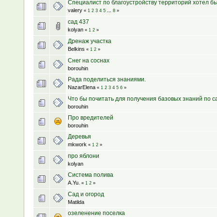
Специалист по благоустройству территорий хотел бы 
valery
«
1
2
3
4
5
...
8
»
сад 437
kolyan
«
1
2
»
Дренаж участка
Belkins
«
1
2
»
Снег на соснах
borouhin
Рада поделиться знаниями.
NazarElena
«
1
2
3
4
5
6
»
Что бы почитать для получения базовых знаний по с
borouhin
Про вредителей
borouhin
Деревья
mkwork
«
1
2
»
про яблони
kolyan
Система полива
A.Yu.
«
1
2
»
Сад и огород
Matilda
озеленение поселка