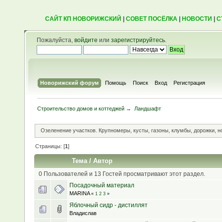
САЙТ КП НОВОРИЖСКИЙ
|
СОВЕТ ПОСЁЛКА
|
НОВОСТИ
|
С
Пожалуйста,
войдите
или
зарегистрируйтесь
.
Новорижский форум
Помощь
Поиск
Вход
Регистрация
Строительство домов и коттеджей
→
Ландшафт
Озеленение участков. Крупномеры, кусты, газоны, клумбы, дорожки, 
Страницы: [
1
]
Тема
/
Автор
0 Пользователей и 13 Гостей просматривают этот раздел.
Посадочный материал
MARINA
«
1
2
3
»
Яблочный сидр - дистиллят
Владислав