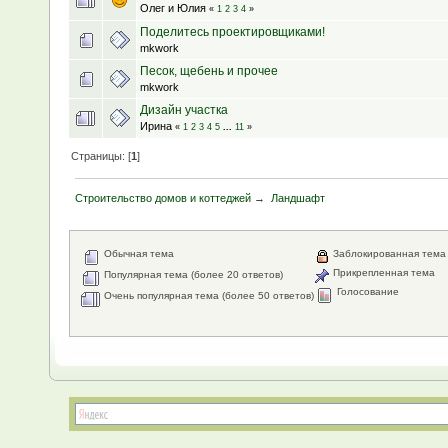
Олег и Юлия
«
1
2
3
4
»
Поделитесь проектировщиками!
mkwork
Песок, щебень и прочее
mkwork
Дизайн участка
Ирина
«
1
2
3
4
5
...
11
»
Страницы: [
1
]
Строительство домов и коттеджей
→
Ландшафт
Обычная тема
Заблокированная тема
Прикрепленная тема
Популярная тема (более 20 ответов)
Голосование
Очень популярная тема (более 50 ответов)